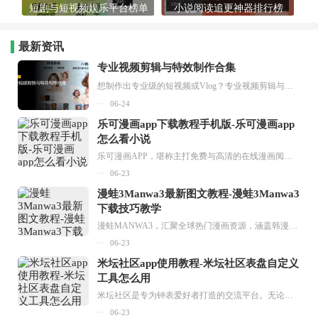
短剧与短视频娱乐平台榜单
小说阅读追更神器排行榜
最新资讯
专业视频剪辑与特效制作合集
想制作出专业级的短视频或Vlog？专业视频剪辑与特效制作大全专题为你提供了从剪辑、抠像到特效包装的全套解决方案。无论是添加炫酷的片头、进行精准的视频抠图，还是制...
06-24
乐可漫画app下载教程手机版-乐可漫画app
怎么看小说
乐可漫画APP，堪称主打免费与高清的在线漫画阅读神器。其官方版提供海量完整版漫画资源，无论是国内漫画，还是日漫、韩漫、台漫、美漫等国外漫画，应有尽有，随时供你阅读。只需轻点一下，便能直接进入阅读界面。不仅如此，乐可漫画最新版本更新速度极快，在这里，你总能抢先看到全网一手漫画章节内容！...
06-23
漫蛙3Manwa3最新图文教程-漫蛙3Manwa3
下载技巧教学
漫蛙MANWA3，汇聚全球热门漫画资源，涵盖韩漫、欧美漫画、国漫等多种类型，题材丰富多样，全方位满足用户阅读喜好。它不仅是阅读平台，更是创作平台，为广大用户打造零门槛创作环境。...
06-23
米坛社区app使用教程-米坛社区表盘自定义
工具怎么用
米坛社区是专为钟表爱好者打造的交流平台。无论你是初涉钟表领域的普通爱好者，还是拥有多年收藏经验的资深玩家，都能在此找到属于自己的天地。 无需注册，就能轻松参与其中。通过专业的讨论论坛与丰富的交互功能，你可与世界各地的钟表爱好者畅快交流。若你钟情于钟表，米坛社区无疑是值得一试的理想之选。在这里，你能获取最新的手表资讯，交流见解，提升鉴赏品味，让每一块手表都成为收藏故事中重要的一部分。感兴趣的朋友，不要错过下载机会。...
06-23