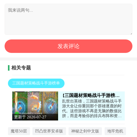
相关专题
三国题材策略战斗手游榜单
三国题材策略战斗手游榜单
乱世出英雄，三国题材策略战斗手
游大全让你重回那个群雄逐鹿的时
代。这些游戏不再是无脑的数值比
拼，而是考验你的排兵布阵和资源
更新于 2026-07-27
统筹能力。你需要招募各路名将，
16:48:05
根据他们的技能特点搭配阵容，在
战场上以少胜多。无论是攻城略地
魔塔50层
凹凸世界安卓版
神秘之剑中文版
地牢危机
的SLG玩法，还是快节奏的割草战