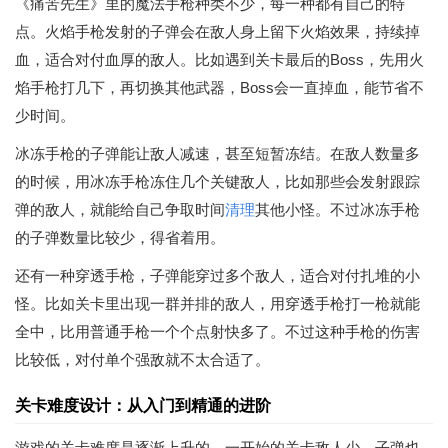
《痛苦先生》里的魔法手枪种类不少，每一种都有自己的特
点。火焰手枪发射的子弹会在敌人身上留下火焰效果，持续掉
血，适合对付血厚的敌人。比如遇到关卡最后的Boss，先用火
焰手枪打几下，再切换其他武器，Boss会一直掉血，能节省不
少时间。
冰冻手枪的子弹能让敌人减速，甚至短暂冻结。在敌人数量多
的时候，用冰冻手枪冻住几个关键敌人，比如那些会发射跟踪
弹的敌人，就能给自己争取时间
清理
其他小怪。不过冰冻手枪
的子弹数量比较少，得省着用。
还有一种穿透手枪，子弹能穿过多个敌人，适合对付扎堆的小
怪。比如关卡里出现一群并排的敌人，用穿透手枪打一枪就能
全中，比用普通手枪一个个点射快多了。不过这种手枪的伤害
比较低，对付单个强敌就不太合适了。
关卡难度设计：从入门到精通的进阶
游戏的关卡难度是逐渐上升的，一开始的关卡敌人少，子弹也