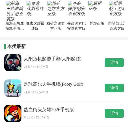
版
航海王热血
像素火影最
粉碎之路官
夺命侏罗纪
辉烬正版
维塔战士游
航线手游直
终版
方正版
安卓官方版
戏官方版
装版
本类最新
太阳危机起源手游(太阳起源)
详情
v1.8.3 / 411.1MB
足球高尔夫手机版(Footy Golf)
详情
v1.00.2 / 2.59MB
热血街头英雄2026手机版
详情
V1.1.9 / 72.15MB