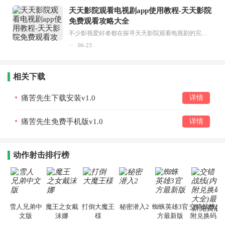
天天影院观看电视剧app使用教程-天天影院
免费观看攻略大全
不少影视爱好者都在探寻天天影院观看电视剧的完整方法，结合最新平台使用规则，本篇新手入门攻略全面讲解观看渠道、检索流程、播放设置以及画面模式调整等实用内容。全文适配手机、电脑等主流设备，步骤简洁易懂，无论是初次使用的新手，还是想要优化观影体验的用户，都能参照内容快速上手，熟练掌握平台各项操作技巧，轻松畅享影视内容。...
06-23
相关下载
痛苦先生下载安装v1.0
详情
痛苦先生免费手机版v1.0
详情
动作射击排行榜
雪人兄弟中
魔王之女戴
打倒大魔王
秘密潜入2
蜘蛛英雄3官
交错战线(内
文版
沫娜
様
方最新版
附兑换码大
全)最新免费