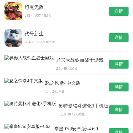
坦克无敌
详情
v13.4 / 827.94MB
代号新生
详情
v0.6.105 / 929.81MB
异形大战铁血战士游戏
详情
2.1 / 495.2MB
怒之铁拳4中文版
详情
1.4 / 24.5MB
奥特曼格斗进化3手机版
详情
v1.31.10 / 97.4MB
拳皇97ol安卓版v4.6.0
详情