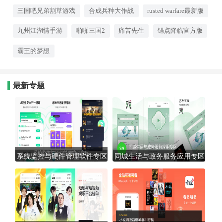
斗，都充满了策略博弈的乐趣。对
三国吧兄弟割草游戏
合成兵种大作战
rusted warfare最新版
于喜欢运筹帷幄、决胜千里的玩家
来说，这就是你的战场。
九州江湖情手游
啪啪三国2
痛苦先生
锚点降临官方版
霸王的梦想
最新专题
系统监控与硬件管理软件专区
同城生活与政务服务应用专区