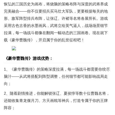
恢弘的三国历史为画布，将烧脑的策略布阵与深度的武将养成
完美融合——你不仅要招兵买马壮大军队，更要根据每关的地
形、敌军阵型排兵布阵，让张辽、许褚等名将各展所长。游戏
采用古色古香的水墨画风，武将立绘英气逼人，战场场景细节
拉满，每一场战斗都像在翻阅一幅动态的三国画卷。现在就下
载《豪华曹魏传》，开启属于你的乱世征程吧！
《豪华曹魏传》游戏优势：
1、《豪华曹魏传》的策略深度拉满，每一场战斗都需要你绞尽
脑汁——从武将搭配到阵型调整，任何细节都可能影响战局走
向；
2、随着剧情推进，你能解锁张辽、夏侯惇等数十位曹魏名将，
还能收集青龙偃月刀、方天画戟等神兵，打造专属于你的王牌
阵容；