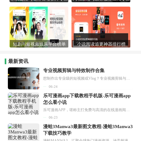
短剧与短视频娱乐平台榜单
小说阅读追更神器排行榜
最新资讯
专业视频剪辑与特效制作合集
想制作出专业级的短视频或Vlog？专业视频剪辑与特效制作大全专题为你提供了从剪辑、抠像到特效包装的全套解决方案。无论是添加炫酷的片头、进行精准的视频抠图，还是制...
06-24
乐可漫画app下载教程手机版-乐可漫画app
怎么看小说
乐可漫画APP，堪称主打免费与高清的在线漫画阅读神器。其官方版提供海量完整版漫画资源，无论是国内漫画，还是日漫、韩漫、台漫、美漫等国外漫画，应有尽有，随时供你阅读。只需轻点一下，便能直接进入阅读界面。不仅如此，乐可漫画最新版本更新速度极快，在这里，你总能抢先看到全网一手漫画章节内容！...
06-23
漫蛙3Manwa3最新图文教程-漫蛙3Manwa3
下载技巧教学
漫蛙MANWA3，汇聚全球热门漫画资源，涵盖韩漫、欧美漫画、国漫等多种类型，题材丰富多样，全方位满足用户阅读喜好。它不仅是阅读平台，更是创作平台，为广大用户打造零门槛创作环境。...