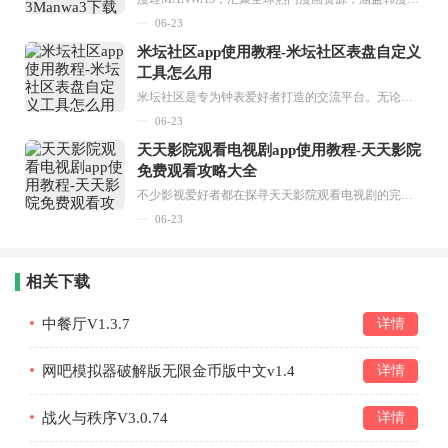
06-23
米坛社区app使用教程-米坛社区表盘自定义
工具怎么用
米坛社区是专为钟表爱好者打造的交流平台。无论你是初涉钟表领域的普通爱好者，还是拥有多年收藏经验的资深玩家，都能在此找到属于自己的天地。 无需注册，就能轻松参与其中。通过专业的讨论论坛与丰富的交互功能，你可与世界各地的钟表爱好者畅快交流。若你钟情于钟表，米坛社区无疑是值得一试的理想之选。在这里，你能获取最新的手表资讯，交流见解，提升鉴赏品味，让每一块手表都成为收藏故事中重要的一部分。感兴趣的朋友，不要错过下载机会。...
06-23
天天影院观看电视剧app使用教程-天天影院
免费观看攻略大全
不少影视爱好者都在探寻天天影院观看电视剧的完整方法，结合最新平台使用规则，本篇新手入门攻略全面讲解观看渠道、检索流程、播放设置以及画面模式调整等实用内容。全文适配手机、电脑等主流设备，步骤简洁易懂，无论是初次使用的新手，还是想要优化观影体验的用户，都能参照内容快速上手，熟练掌握平台各项操作技巧，轻松畅享影视内容。...
06-23
相关下载
中餐厅V1.3.7
详情
网吧模拟器破解版无限金币版中文v1.4
详情
战火与秩序V3.0.74
详情