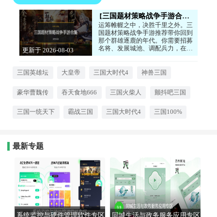
三国题材策略战争手游合集
运筹帷幄之中，决胜千里之外。三
国题材策略战争手游推荐带你回到
那个群雄逐鹿的年代。你需要招募
名将、发展城池、调配兵力，在真
更新于 2026-08-03
实还原的三国地图上展开攻防。是
09:56:10
选择武力征服，还是外交联盟？每
场战斗都需要根据地形和兵种克制
三国英雄坛
大皇帝
三国大时代4
神兽三国
制定战术。武将的养成系统让你能
培养出属于自己的五虎上将，经典
豪华曹魏传
吞天食地666
三国火柴人
颤抖吧三国
战役的复刻更是让老玩家热血沸
腾。
三国一统天下
霸战三国
三国大时代4
三国100%
最新专题
系统监控与硬件管理软件专区
同城生活与政务服务应用专区