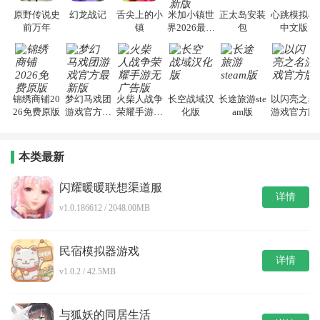
原野传说史
幻龙战记
舌尖上的小
米加小镇世
正太岛安装
心跳模拟器
前万年
镇
界2026最新
包
中文版
版
锦绣商铺20
梦幻马戏团
火柴人战争
长空战域汉
长途旅游ste
以闪亮之名
26免费原版
游戏官方最
荣耀手游无
化版
am版
游戏官方版
新版
广告版
本类最新
闪耀暖暖联想渠道服
详情
v1.0.186612 / 2048.00MB
民宿模拟器游戏
详情
v1.0.2 / 42.5MB
与狐妖的同居生活