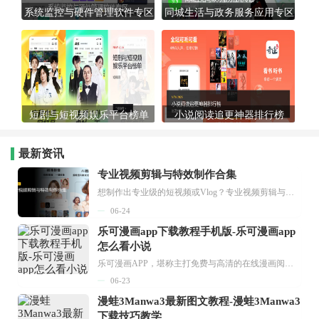
系统监控与硬件管理软件专区
同城生活与政务服务应用专区
短剧与短视频娱乐平台榜单
小说阅读追更神器排行榜
最新资讯
专业视频剪辑与特效制作合集
想制作出专业级的短视频或Vlog？专业视频剪辑与特效制作大全专题为你提供了从剪辑、抠像到特效包装的全套解决方案。无论是添加炫酷的片头、进行精准的视频抠图，还是制...
06-24
乐可漫画app下载教程手机版-乐可漫画app
怎么看小说
乐可漫画APP，堪称主打免费与高清的在线漫画阅读神器。其官方版提供海量完整版漫画资源，无论是国内漫画，还是日漫、韩漫、台漫、美漫等国外漫画，应有尽有，随时供你阅读。只需轻点一下，便能直接进入阅读界面。不仅如此，乐可漫画最新版本更新速度极快，在这里，你总能抢先看到全网一手漫画章节内容！...
06-23
漫蛙3Manwa3最新图文教程-漫蛙3Manwa3
下载技巧教学