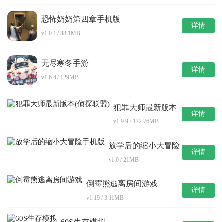
恐怖奶奶第四章手机版
详情
v1.0.1 / 88.1MB
无尽寒冬手游
详情
v1.6.4 / 129MB
犯罪大师最新版本
详情
(侦探联盟)
v1.9.9 / 172.76MB
放学后的缩小大冒险
详情
手机版
v1.0 / 21MB
倒霉熊逃离房间游戏
详情
v1.19 / 3.11MB
60S生存模拟