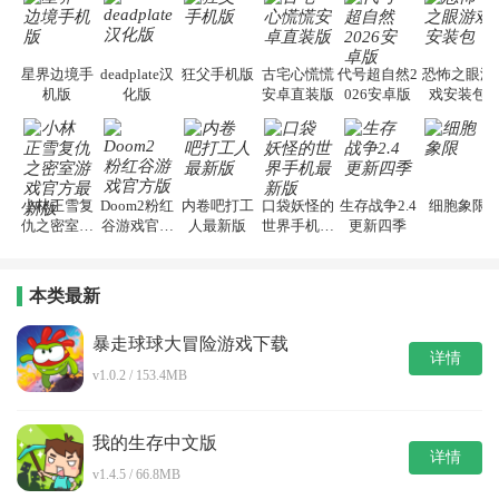
星界边境手
deadplate汉
狂父手机版
古宅心慌慌
代号超自然2
恐怖之眼游
机版
化版
安卓直装版
026安卓版
戏安装包
小林正雪复
Doom2粉红
内卷吧打工
口袋妖怪的
生存战争2.4
细胞象限
仇之密室游
谷游戏官方
人最新版
世界手机最
更新四季
戏官方最新
版
新版
版
本类最新
暴走球球大冒险游戏下载
详情
v1.0.2 / 153.4MB
我的生存中文版
详情
v1.4.5 / 66.8MB