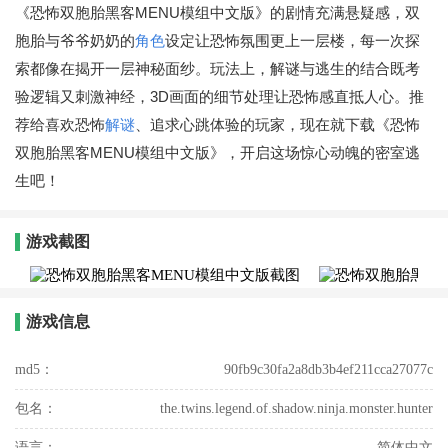
《恐怖双胞胎黑客MENU模组中文版》的剧情充满悬疑感，双
胞胎与爷爷奶奶的
角色
设定让恐怖氛围更上一层楼，每一次探
索都像在揭开一层神秘面纱。玩法上，解谜与逃生的结合既考
验逻辑又刺激神经，3D画面的细节处理让恐怖感直抵人心。推
荐给喜欢恐怖
解谜
、追求心跳体验的玩家，现在就下载《恐怖
双胞胎黑客MENU模组中文版》，开启这场惊心动魄的密室逃
生吧！
游戏截图
游戏信息
md5：
90fb9c30fa2a8db3b4ef211cca27077c
包名：
the.twins.legend.of.shadow.ninja.monster.hunter
语言：
简体中文