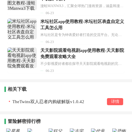
漫蛙MANWA3，汇聚全球热门漫画资源，涵盖韩漫、欧美漫画、国漫等多种类型，题材丰富多样，全方位满足用户阅读喜好。它不仅是阅读平台，更是创作平台，为广大用户打造零门槛创作环境。...
06-23
米坛社区app使用教程-米坛社区表盘自定义
工具怎么用
米坛社区是专为钟表爱好者打造的交流平台。无论你是初涉钟表领域的普通爱好者，还是拥有多年收藏经验的资深玩家，都能在此找到属于自己的天地。 无需注册，就能轻松参与其中。通过专业的讨论论坛与丰富的交互功能，你可与世界各地的钟表爱好者畅快交流。若你钟情于钟表，米坛社区无疑是值得一试的理想之选。在这里，你能获取最新的手表资讯，交流见解，提升鉴赏品味，让每一块手表都成为收藏故事中重要的一部分。感兴趣的朋友，不要错过下载机会。...
06-23
天天影院观看电视剧app使用教程-天天影院
免费观看攻略大全
不少影视爱好者都在探寻天天影院观看电视剧的完整方法，结合最新平台使用规则，本篇新手入门攻略全面讲解观看渠道、检索流程、播放设置以及画面模式调整等实用内容。全文适配手机、电脑等主流设备，步骤简洁易懂，无论是初次使用的新手，还是想要优化观影体验的用户，都能参照内容快速上手，熟练掌握平台各项操作技巧，轻松畅享影视内容。...
06-23
相关下载
TheTwins双人忍者内购破解版v1.0.42
详情
冒险解密排行榜