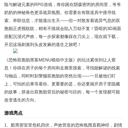
险与解谜元素的RPG游戏，将你困在阴森密闭的房间里，爷爷
奶奶的神秘角色更添诡异氛围。你需要在有限道具中搜寻线
索、串联信息，才能逃出生天——但一对散发着诡异气息的双
胞胎正虎视眈眈，稍有不慎就会陷入万劫不复！昏暗的3D画面
搭配沉浸式声效，每一步探索都像踩在刀尖上，现在就下载，
开启这场刺激到头皮发麻的逃生之旅吧！
《恐怖双胞胎黑客MENU模组中文版》的玩法紧张到让人窒
息！你得在房子的每个房间和走廊里摸索，寻找能解谜的线索
与物品，同时时刻警惕双胞胎的突然出现——一旦被他们盯
上，可怕的后果等着你。更重要的是，你还要揭开房子里隐藏
的故事，拼凑出双胞胎背后的秘密与目的，每一个发现都可能
改变逃生的方向。
游戏亮点
1、黯黑密室里危机四伏，声效营造的恐怖氛围直戳神经，剧情