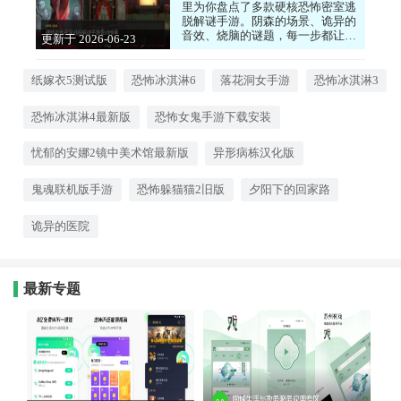
里为你盘点了多款硬核恐怖密室逃
脱解谜手游。阴森的场景、诡异的
音效、烧脑的谜题，每一步都让你
更新于 2026-06-23
心跳加速。你需要仔细观察环境，
15:45:08
收集线索，解开层层机关才能逃出
生天。游戏剧情环环相扣，沉浸感
纸嫁衣5测试版
恐怖冰淇淋6
落花洞女手游
恐怖冰淇淋3
极强，绝对是恐怖游戏爱好者的福
音。喜欢挑战智商和胆量的朋友，
恐怖冰淇淋4最新版
恐怖女鬼手游下载安装
快来挑战这些让人头皮发麻的密室
吧！心动的小伙伴们，快来下载试
试看吧！
忧郁的安娜2镜中美术馆最新版
异形病栋汉化版
鬼魂联机版手游
恐怖躲猫猫2旧版
夕阳下的回家路
诡异的医院
最新专题