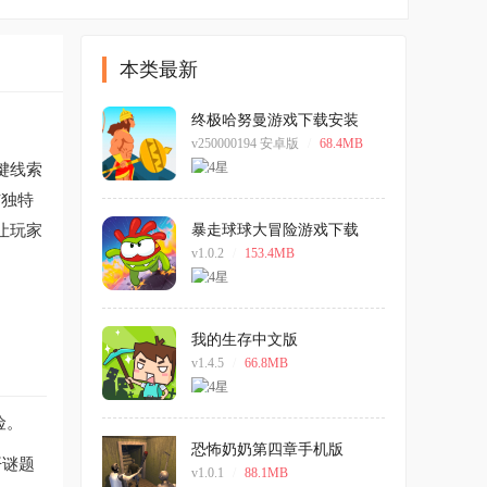
本类最新
终极哈努曼游戏下载安装
v250000194 安卓版
/
68.4MB
键线索
与独特
让玩家
暴走球球大冒险游戏下载
v1.0.2
/
153.4MB
我的生存中文版
v1.4.5
/
66.8MB
险。
恐怖奶奶第四章手机版
开谜题
v1.0.1
/
88.1MB