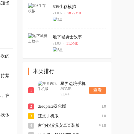
感知怪
60S生存模拟
v1.0.6
/
58.22MB
地下城勇士故事
v1.03
/
31.5MB
层次的
本类排行
保持紧
星界边境手机
893MB
版
查看
1
v1.4.4
色，在
deadplate汉化版
2
1.0
游戏体
狂父手机版
3
1.0
古宅心慌慌安卓直装版
4
V1.0