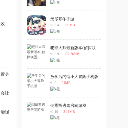
无尽寒冬手游
谜效
v1.6.4
/
129MB
犯罪大师最新版本(侦探联
盟)
v1.9.9
/
172.76MB
的置身
放学后的缩小大冒险手机版
v1.0
/
21MB
不会让
倒霉熊逃离房间游戏
步增强
v1.19
/
3.11MB