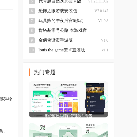
代号超自然2026安卓版
5
V1.25.11.002
恐怖之眼游戏安装包
6
V7.0.147
玩具熊的午夜后宫6移动
7
V1.0.8
版
肯塔基零号公路 本游戏官
8
方版
v1.0.4 最新版本
金偶像谜案手游版
9
V1.0
louis the game安卓直装版
10
v1.1
热门专题
障碍物
条。