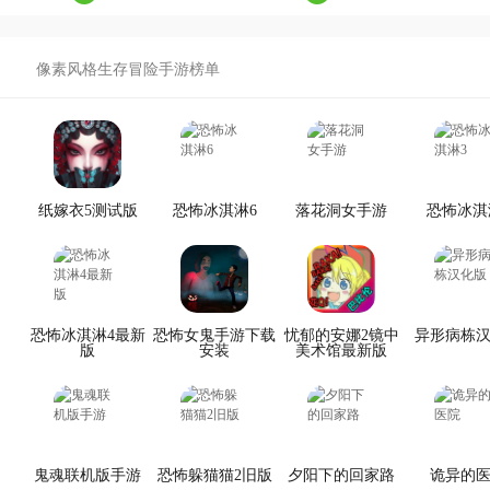
像素风格生存冒险手游榜单
纸嫁衣5测试版
恐怖冰淇淋6
落花洞女手游
恐怖冰淇
恐怖冰淇淋4最新
恐怖女鬼手游下载
忧郁的安娜2镜中
异形病栋
版
安装
美术馆最新版
鬼魂联机版手游
恐怖躲猫猫2旧版
夕阳下的回家路
诡异的