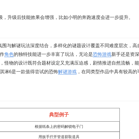
级，升级后技能效果会增强，比如小明的奔跑速度会进一步提升。
氛围与解谜玩法深度结合，多样化的谜题设计覆盖不同难度层次，高
作
角色
的独特技能进一步丰富了玩法，无论是
恐怖游戏
新手还是资
，怪物的设计既符合题材设定又充满压迫感，剧情推进自然流畅，
淇淋6是一款值得尝试的恐怖
解谜游戏
，在同类型作品中具有较高的
典型例子
根据纸条上的密码解锁电子门
用扳手拧开管道获取道具