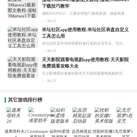
下载技巧教学
漫蛙MANWA3，汇聚全球热门漫画资源，涵盖韩漫、欧美漫画、国漫等多种类型，题材丰富多样，全方位满足用户阅读喜好。它不仅是阅读平台，更是创作平台，为广大用户打造零门槛创作环境。...
06-23
米坛社区app使用教程-米坛社区表盘自定义
工具怎么用
米坛社区是专为钟表爱好者打造的交流平台。无论你是初涉钟表领域的普通爱好者，还是拥有多年收藏经验的资深玩家，都能在此找到属于自己的天地。 无需注册，就能轻松参与其中。通过专业的讨论论坛与丰富的交互功能，你可与世界各地的钟表爱好者畅快交流。若你钟情于钟表，米坛社区无疑是值得一试的理想之选。在这里，你能获取最新的手表资讯，交流见解，提升鉴赏品味，让每一块手表都成为收藏故事中重要的一部分。感兴趣的朋友，不要错过下载机会。...
06-23
天天影院观看电视剧app使用教程-天天影院
免费观看攻略大全
不少影视爱好者都在探寻天天影院观看电视剧的完整方法，结合最新平台使用规则，本篇新手入门攻略全面讲解观看渠道、检索流程、播放设置以及画面模式调整等实用内容。全文适配手机、电脑等主流设备，步骤简洁易懂，无论是初次使用的新手，还是想要优化观影体验的用户，都能参照内容快速上手，熟练掌握平台各项操作技巧，轻松畅享影视内容。...
06-23
其它游戏排行榜
逃离塔科夫2
Crosshairpro
仙剑98柔情
反恐精英起
忧郁的安娜2
无尽噩梦5怨
d
准星助手
版老版本
源启动器
美术馆版
灵咒