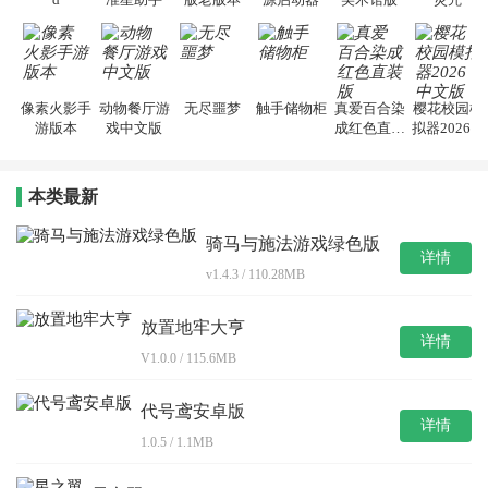
像素火影手
动物餐厅游
无尽噩梦
触手储物柜
真爱百合染
樱花校园模
游版本
戏中文版
成红色直装
拟器2026中
版
文版
本类最新
骑马与施法游戏绿色版
详情
v1.4.3 / 110.28MB
放置地牢大亨
详情
V1.0.0 / 115.6MB
代号鸢安卓版
详情
1.0.5 / 1.1MB