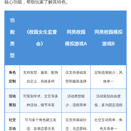
核心功能，帮助玩家了解其特色。
功
能
《校园女生监督
同类校园
同类校园模拟
类
会》
模拟游戏A
游戏B
型
角色
支持发型、服装、配饰
仅支持基础发
定制选项较少，风
定制
自定义，风格多样
型和服装选择
格单一
活动
可策划学术、文艺等多
活动类型较
活动策划自由度
策划
种活动，细节丰富
少，流程简单
低，多为固定流程
社交
可与多个角色建立友
仅支持基础社
社交互动简单，角
互动
谊、发展恋爱关系
交，无恋爱线
色关系单一