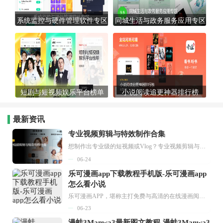
系统监控与硬件管理软件专区
同城生活与政务服务应用专区
短剧与短视频娱乐平台榜单
小说阅读追更神器排行榜
最新资讯
专业视频剪辑与特效制作合集
想制作出专业级的短视频或Vlog？专业视频剪辑与特效制作大全专题为你提供了从剪辑、抠像到特效包装的全套解决方案。无论是添加炫酷的片头、进行精准的视频抠图，还是制...
06-24
乐可漫画app下载教程手机版-乐可漫画app
怎么看小说
乐可漫画APP，堪称主打免费与高清的在线漫画阅读神器。其官方版提供海量完整版漫画资源，无论是国内漫画，还是日漫、韩漫、台漫、美漫等国外漫画，应有尽有，随时供你阅读。只需轻点一下，便能直接进入阅读界面。不仅如此，乐可漫画最新版本更新速度极快，在这里，你总能抢先看到全网一手漫画章节内容！...
06-23
漫蛙3Manwa3最新图文教程-漫蛙3Manwa3