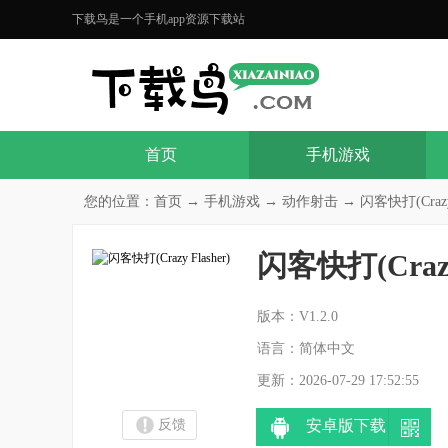
下载鸟是一个手机app资源下载站
首页
手机游戏
您的位置：
首页
→
手机游戏
→
动作射击
→ 闪客快打(Crazy F
闪客快打(Crazy 
分
版本：V1.2.0
语言：简体中文
更新：2026-07-29 17:52:55
反馈
安卓版下载