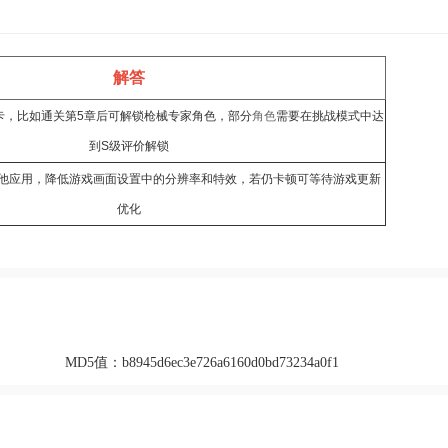
解答
卡，比如通关第5章后可解锁枪械专家角色，部分
角色
需要在挑战模式中达
到S级评价解锁
他应用，降低游戏画面设置中的分辨率和特效，若仍卡顿可等待游戏更新
优化
MD5值：
b8945d6ec3e726a6160d0bd73234a0f1