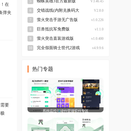
蜘蛛英雄3官方最新版
5
V3.46.45
击！在
交错战线(内附兑换码大
6
V2.8.0
换弹夹
全)最新免费版
萤火突击手游无广告版
7
v1.0.226
巨兽抵抗军免费版
8
v1.1.0
萤火突击直装游戏版
9
v1.0.400
完全假面骑士世代2游戏
10
v4.9.9.6
完整版
热门专题
，需要
作极