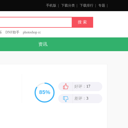
手机版
|
下载分类
|
下载排行
|
专题
|
乐
DNF助手
photoshop cc
资讯
好评：
17
差评：
3