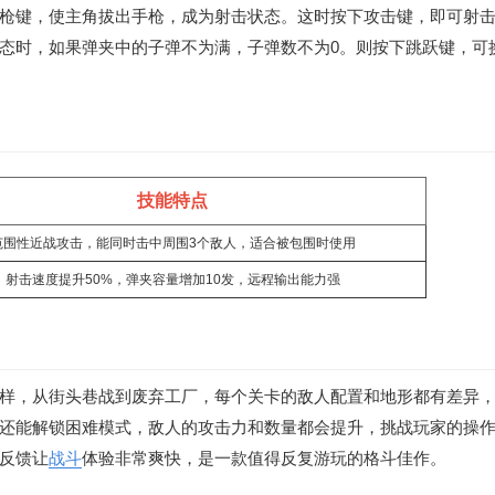
枪键，使主角拔出手枪，成为射击状态。这时按下攻击键，即可射
态时，如果弹夹中的子弹不为满，子弹数不为0。则按下跳跃键，可
技能特点
范围性近战攻击，能同时击中周围3个敌人，适合被包围时使用
射击速度提升50%，弹夹容量增加10发，远程输出能力强
样，从街头巷战到废弃工厂，每个关卡的敌人配置和地形都有差异
还能解锁困难模式，敌人的攻击力和数量都会提升，挑战玩家的操
反馈让
战斗
体验非常爽快，是一款值得反复游玩的格斗佳作。