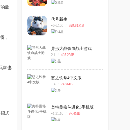
度的敌
代号新生
v0.6.105
/
929.81MB
心得，
异形大战铁血战士游戏
2.1
/
495.2MB
玩家也
怒之铁拳4中文版
1.4
/
24.5MB
奥特曼格斗进化3手机版
的招式
v1.31.10
/
97.4MB