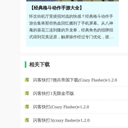
【经典格斗动作手游大全】
怀念街机厅里搓招对战的快感？经典格斗动作手
游合集将那些热血回忆搬到了手机屏幕。从八神
庵的葵花三连到隆的升龙拳，经典角色的招牌招
式得到完美还原，触屏操作经过专门优化，搓招
手感流畅。游戏不仅保留了原版的连招系统和能
量槽机制，还加入了线上排位赛，让你随时与全
球高手切磋。无论是重温童年回忆，还是挑战操
相关下载
作上限，这里都能满足你。
闪客快打7佣兵帝国下载(Crazy Flasher)v1.2.0
闪客快打1无限金币版
闪客快打(Crazy Flasher)v1.2.0
闪客快打3(crazy flasher)v1.2.0