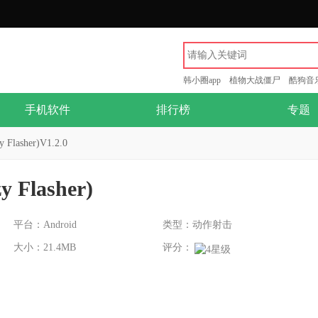
韩小圈app
植物大战僵尸
酷狗音
手机软件
排行榜
专题
lasher)V1.2.0
Flasher)
平台：Android
类型：动作射击
大小：21.4MB
评分：