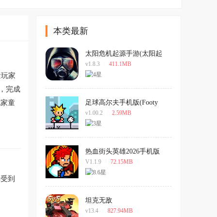
本类最新
太阳危机起源手游(太阳起
源)
v1.8.3
/
411.1MB
量玩家
击，完成
玩家童
足球高尔夫手机版(Footy
Golf)
v1.00.2
/
2.59MB
热血街头英雄2026手机版
V1.1.9
/
72.15MB
享受到
坦克无敌
v13.4
/
827.94MB