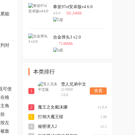
拳皇97ol安卓版v4.6.0
积累能
4.6.0
/
592.24MB
合金弹头3 v2.0
/
75.86MB
预判对
本类排行
雪人兄弟中文
既可使
22.8MB
版
查看
1
3.6.0
】在格
，主角
魔王之女戴沫娜
2
v1.0.4
可拾
打倒大魔王様
3
1.00
，按左
秘密潜入2
4
v2.2
合被敌