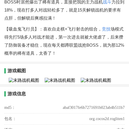
BOSS时居然爆出了稀有道具，直接把我的主力战机
战斗
力拉到
18%，现在打多人对战轻松多了，就是15关解锁战机的要求有
点肝，但解锁后爽感拉满！
【吸血鬼飞行员】：喜欢自走棋+飞行射击的组合，
竞技
场模式
得先打5场多人对战才能进，第一次进去就被大佬虐了，后来攒
了防御装备才稳住，现在每天都蹲联盟战抢BOSS，就为那12%
概率的稀有道具，太香了！
游戏截图
游戏信息
md5：
abaf3017fe6b7271691b023ab4b511b7
包名：
org.cocos2d.rogliten1