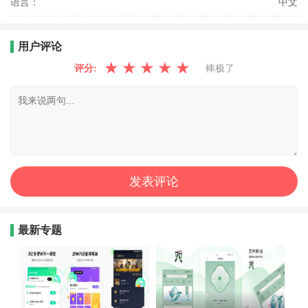
语言：
中文
用户评论
★
★
★
★
★
评分:
棒极了
最新专题