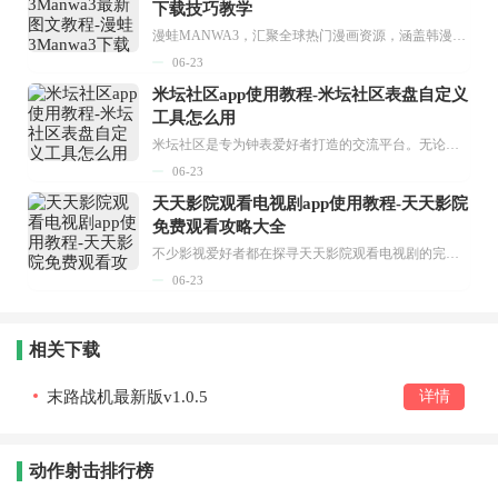
下载技巧教学
漫蛙MANWA3，汇聚全球热门漫画资源，涵盖韩漫、欧美漫画、国漫等多种类型，题材丰富多样，全方位满足用户阅读喜好。它不仅是阅读平台，更是创作平台，为广大用户打造零门槛创作环境。...
06-23
米坛社区app使用教程-米坛社区表盘自定义
工具怎么用
米坛社区是专为钟表爱好者打造的交流平台。无论你是初涉钟表领域的普通爱好者，还是拥有多年收藏经验的资深玩家，都能在此找到属于自己的天地。 无需注册，就能轻松参与其中。通过专业的讨论论坛与丰富的交互功能，你可与世界各地的钟表爱好者畅快交流。若你钟情于钟表，米坛社区无疑是值得一试的理想之选。在这里，你能获取最新的手表资讯，交流见解，提升鉴赏品味，让每一块手表都成为收藏故事中重要的一部分。感兴趣的朋友，不要错过下载机会。...
06-23
天天影院观看电视剧app使用教程-天天影院
免费观看攻略大全
不少影视爱好者都在探寻天天影院观看电视剧的完整方法，结合最新平台使用规则，本篇新手入门攻略全面讲解观看渠道、检索流程、播放设置以及画面模式调整等实用内容。全文适配手机、电脑等主流设备，步骤简洁易懂，无论是初次使用的新手，还是想要优化观影体验的用户，都能参照内容快速上手，熟练掌握平台各项操作技巧，轻松畅享影视内容。...
06-23
相关下载
末路战机最新版v1.0.5
详情
动作射击排行榜