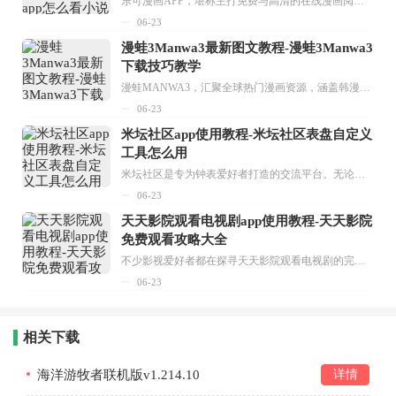
乐可漫画APP，堪称主打免费与高清的在线漫画阅读神器。其官方版提供海量完整版漫画资源，无论是国内漫画，还是日漫、韩漫、台漫、美漫等国外漫画，应有尽有，随时供你阅读。只需轻点一下，便能直接进入阅读界面。不仅如此，乐可漫画最新版本更新速度极快，在这里，你总能抢先看到全网一手漫画章节内容！...
06-23
漫蛙3Manwa3最新图文教程-漫蛙3Manwa3
下载技巧教学
漫蛙MANWA3，汇聚全球热门漫画资源，涵盖韩漫、欧美漫画、国漫等多种类型，题材丰富多样，全方位满足用户阅读喜好。它不仅是阅读平台，更是创作平台，为广大用户打造零门槛创作环境。...
06-23
米坛社区app使用教程-米坛社区表盘自定义
工具怎么用
米坛社区是专为钟表爱好者打造的交流平台。无论你是初涉钟表领域的普通爱好者，还是拥有多年收藏经验的资深玩家，都能在此找到属于自己的天地。 无需注册，就能轻松参与其中。通过专业的讨论论坛与丰富的交互功能，你可与世界各地的钟表爱好者畅快交流。若你钟情于钟表，米坛社区无疑是值得一试的理想之选。在这里，你能获取最新的手表资讯，交流见解，提升鉴赏品味，让每一块手表都成为收藏故事中重要的一部分。感兴趣的朋友，不要错过下载机会。...
06-23
天天影院观看电视剧app使用教程-天天影院
免费观看攻略大全
不少影视爱好者都在探寻天天影院观看电视剧的完整方法，结合最新平台使用规则，本篇新手入门攻略全面讲解观看渠道、检索流程、播放设置以及画面模式调整等实用内容。全文适配手机、电脑等主流设备，步骤简洁易懂，无论是初次使用的新手，还是想要优化观影体验的用户，都能参照内容快速上手，熟练掌握平台各项操作技巧，轻松畅享影视内容。...
06-23
相关下载
海洋游牧者联机版v1.214.10
详情