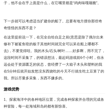
子，他不会在乎上面是什么，在它嘴里都是“鸡肉味嘎嘣脆”。
下一步就可以考虑适当扩建你的船了。总要有地方摆你那些奇
奇怪怪的东西不是？
在这里提前说一下，在完全自给自足之前(意思是除了偶尔出来
修补下被鲨鱼咬的板子其他时间就完全可以呆在船上哪都不
去)，不要觉得哇。我的木头/石头/树叶……好多啊，用不完了，
这段时间不采集了，的错误想法，最起码游戏前6个小时，你永
远会处于资源匮乏的状态，曾经攒了一大箱子木头和塑料的我
在5分钟后就开始发愁没东西烧吃的今天不行就生吃土豆算了的
我。所以尽量多采集，东西不嫌多的。
游戏优势
1、探索海洋中的各种地区位置，完成各种探索并合理的完成各
种冒险，每一处海域和岛屿都有新惊喜。