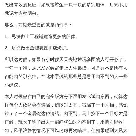
做出有效的反应，如果被鲨鱼一块一块的啃完船体，后果不用
我说大家都明白。
那么，前期最重要的就是两件事：
1、尽快做出工程锤建造更多的船体。
2、尽快做出蒸馏装置和烧烤炉。
所以这时候，如果有小时候天天去地摊玩套圈的人可开心了，
一勾一个准，从此发家致富走上人生巅峰。可是并不是所有人
都能勾的那么准。在此本手残给那些总是愁于勾不到的人一些
小建议。
本人时候曾在自己的完全版方舟下跟朋友比试勾东西，就算这
样每个人依然会有遗漏，所以别太有，我漏了一个木桶，感觉
错了了一个金属锭这种情绪。勾不到，马上换下一个目标才是
正解，玩长了钩子出去一瞬间就知道勾不到了，果断右键收
勾，风平浪静的情况下可以考虑再次瞄准，但如果碰到大风大