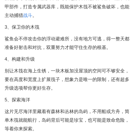
甲部件，打造专属武器库，既能保护木筏不被鲨鱼破坏，也能
主动捕猎
战斗
。
3、保卫你的木筏
鲨鱼会不停攻击你的浮动避难所，没有地方可逃，得一整天都
准备好射击和对抗，双重努力才能守住生存的根基。
4、构建和升级
别让木筏在海上生锈，一块木板加没屋顶的空间可不够安全，
要在高度和宽度上扩展筏子，想象力是唯一的限制，还有超多
升级选项帮你更好生存。
5、探索海洋
这片无尽海洋里藏着有森林和丛林的岛屿，不用船或方舟，简
单木筏就能航行，岛屿背后可能是珍宝，也可能是致命危险，
等着你来探索。