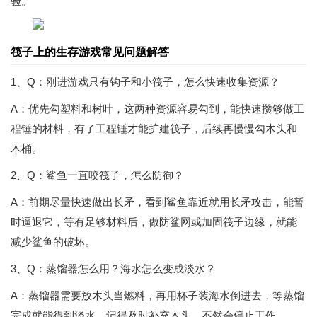
验。
筏子上的生存游戏常见问题解答
1、Q：刚进游戏只有钩子和小筏子，怎么快速收集资源？
A：优先勾塑料和树叶，这两种资源容易勾到，能快速攒够做工
程锤的材料，有了工程锤才能扩建筏子，后续再慢慢勾木头和
木桶。
2、Q：鲨鱼一直咬筏子，怎么防御？
A：前期尽量快速做出长矛，看到鲨鱼靠近就用长矛攻击，能暂
时逼退它，等有足够材料后，做防鲨网或加固筏子边缘，就能
减少鲨鱼的破坏。
3、Q：蒸馏器怎么用？海水怎么变成淡水？
A：蒸馏器需要放木头当燃料，再用杯子装海水倒进去，等蒸馏
完成就能得到淡水，记得及时补充木头，不然会停止工作。