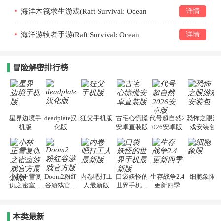
海洋木筏求生游戏(Raft Survival: Ocean
详情
Nomad)v2.0.2
海洋游牧者手游(Raft Survival: Ocean
详情
Nomad)v2.0.0
冒险解密排行榜
星界边境手
deadplate汉
狂父手机版
古宅心慌慌
代号超自然2
恐怖之眼游
机版
化版
安卓直装版
026安卓版
戏安装包
小林正雪复
Doom2粉红
内卷吧打工
口袋妖怪的
生存战争2.4
细胞象限
仇之密室游
谷游戏官方
人最新版
世界手机最
更新四季
戏官方最新
版
新版
版
本类最新