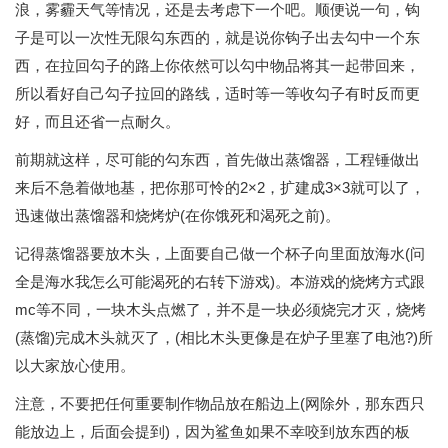
浪，雾霾天气等情况，还是去考虑下一个吧。顺便说一句，钩
子是可以一次性无限勾东西的，就是说你钩子出去勾中一个东
西，在拉回勾子的路上你依然可以勾中物品将其一起带回来，
所以看好自己勾子拉回的路线，适时等一等收勾子有时反而更
好，而且还省一点耐久。
前期就这样，尽可能的勾东西，首先做出蒸馏器，工程锤做出
来后不急着做地基，把你那可怜的2×2，扩建成3×3就可以了，
迅速做出蒸馏器和烧烤炉(在你饿死和渴死之前)。
记得蒸馏器要放木头，上面要自己做一个杯子向里面放海水(问
全是海水我怎么可能渴死的右转下游戏)。本游戏的烧烤方式跟
mc等不同，一块木头点燃了，并不是一块必须烧完才灭，烧烤
(蒸馏)完成木头就灭了，(相比木头更像是在炉子里塞了电池?)所
以大家放心使用。
注意，不要把任何重要制作物品放在船边上(网除外，那东西只
能放边上，后面会提到)，因为鲨鱼如果不幸咬到放东西的板