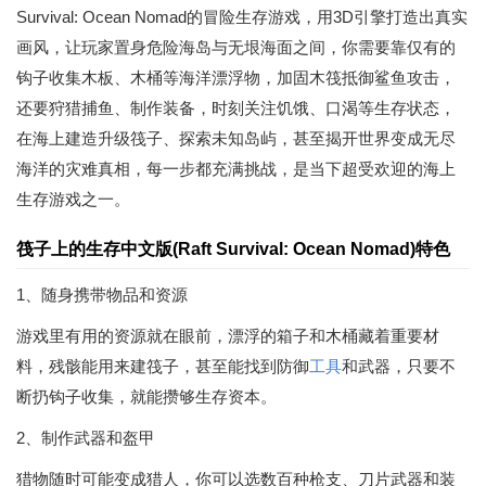
Survival: Ocean Nomad的冒险生存游戏，用3D引擎打造出真实
画风，让玩家置身危险海岛与无垠海面之间，你需要靠仅有的
钩子收集木板、木桶等海洋漂浮物，加固木筏抵御鲨鱼攻击，
还要狩猎捕鱼、制作装备，时刻关注饥饿、口渴等生存状态，
在海上建造升级筏子、探索未知岛屿，甚至揭开世界变成无尽
海洋的灾难真相，每一步都充满挑战，是当下超受欢迎的海上
生存游戏之一。
筏子上的生存中文版(Raft Survival: Ocean Nomad)特色
1、随身携带物品和资源
游戏里有用的资源就在眼前，漂浮的箱子和木桶藏着重要材
料，残骸能用来建筏子，甚至能找到防御
工具
和武器，只要不
断扔钩子收集，就能攒够生存资本。
2、制作武器和盔甲
猎物随时可能变成猎人，你可以选数百种枪支、刀片武器和装