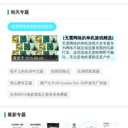
相关专题
无需网络的单机游戏精选
无需网络的单机游戏精选
无需网络的单机游戏大全专题专
为网络不稳定或流量有限的玩家
打造。这些游戏无需联网即可畅
玩，无论是地铁通勤还是户外旅
更新于 2026-06-08
行，都能随时沉浸其中。从唯美
13:32:03
的艺术解谜到刺激的跑酷竞速，
每一款都是精雕细琢的佳作，让
筏子上的生存中文版
软萌历险记
出海吧孤寡版
你在没有网络的世界里也能享受
纯粹的游戏乐趣。快去寻找属于
登山赛车正版
僵尸火力3D Zombie Fire 3D手游无广告版
你的那一款吧！
生存RPG5海盗冒险之旅安卓免费版
最新专题