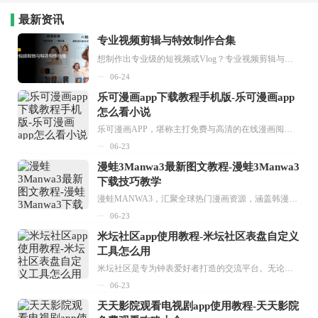
最新资讯
专业视频剪辑与特效制作合集
想制作出专业级的短视频或Vlog？专业视频剪辑与特效制作大全专题为你提供了从剪辑、抠像到特效包装的全套解决方案。无论是添加炫酷的片头、进行精准的视频抠图，还是制...
06-24
乐可漫画app下载教程手机版-乐可漫画app
怎么看小说
乐可漫画APP，堪称主打免费与高清的在线漫画阅读神器。其官方版提供海量完整版漫画资源，无论是国内漫画，还是日漫、韩漫、台漫、美漫等国外漫画，应有尽有，随时供你阅读。只需轻点一下，便能直接进入阅读界面。不仅如此，乐可漫画最新版本更新速度极快，在这里，你总能抢先看到全网一手漫画章节内容！...
06-23
漫蛙3Manwa3最新图文教程-漫蛙3Manwa3
下载技巧教学
漫蛙MANWA3，汇聚全球热门漫画资源，涵盖韩漫、欧美漫画、国漫等多种类型，题材丰富多样，全方位满足用户阅读喜好。它不仅是阅读平台，更是创作平台，为广大用户打造零门槛创作环境。...
06-23
米坛社区app使用教程-米坛社区表盘自定义
工具怎么用
米坛社区是专为钟表爱好者打造的交流平台。无论你是初涉钟表领域的普通爱好者，还是拥有多年收藏经验的资深玩家，都能在此找到属于自己的天地。 无需注册，就能轻松参与其中。通过专业的讨论论坛与丰富的交互功能，你可与世界各地的钟表爱好者畅快交流。若你钟情于钟表，米坛社区无疑是值得一试的理想之选。在这里，你能获取最新的手表资讯，交流见解，提升鉴赏品味，让每一块手表都成为收藏故事中重要的一部分。感兴趣的朋友，不要错过下载机会。...
06-23
天天影院观看电视剧app使用教程-天天影院