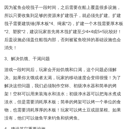
因为鲨鱼会咬筏子一段时间，之后需要在船上覆盖很多设施，
所以只要收集到足够的资源来扩建筏子，就必须先扩建。扩建
筏子需要建筑锤(厚木板*4、绳索*2)，扩建一个木筏需要厚木板
*2、塑胶*2，建议玩家首先将木筏扩建至少4×4或5×5比较好！
后盖设施必须盖住船筏内部，否则被鲨鱼咬掉的基础设施也会
消失！
3、解决饥饿、干渴问题
游戏一段时间后，玩家会开始饥饿和口渴，这个问题必须解
决。如果你太饿或者太渴，玩家的移动速度会变得很慢！为了
解决这些问题，我们必须制作空杯、初级净水器和简单的烤
架！空杯可以用来装海水和淡水；初级净水器可以把海水煮成
淡水，但是需要消耗厚木板；简单的烤架可以烤一个单位的食
物，也需要消耗厚厚的木板！玩家可以烤土豆或甜菜根。如果
没有，他们可以做鱼竿来钓鱼和烘烤鱼。
4、建设其它重要设施