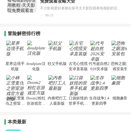
免费观看攻略大全
不少影视爱好者都在探寻天天影院观看电视剧的完整方法，结合最新平台使用规则，本篇新手入门攻略全面讲解观看渠道、检索流程、播放设置以及画面模式调整等实用内容。全文适配手机、电脑等主流设备，步骤简洁易懂，无论是初次使用的新手，还是想要优化观影体验的用户，都能参照内容快速上手，熟练掌握平台各项操作技巧，轻松畅享影视内容。...
06-23
冒险解密排行榜
星界边境手
deadplate汉
狂父手机版
古宅心慌慌
代号超自然2
恐怖之眼游
机版
化版
安卓直装版
026安卓版
戏安装包
小林正雪复
Doom2粉红
内卷吧打工
口袋妖怪的
生存战争2.4
细胞象限
仇之密室游
谷游戏官方
人最新版
世界手机最
更新四季
戏官方最新
版
新版
版
本类最新