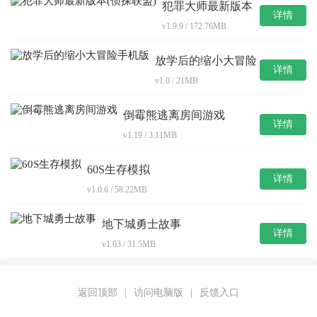
犯罪大师最新版本
详情
(侦探联盟)
v1.9.9 / 172.76MB
放学后的缩小大冒险
详情
手机版
v1.0 / 21MB
倒霉熊逃离房间游戏
详情
v1.19 / 3.11MB
60S生存模拟
详情
v1.0.6 / 58.22MB
地下城勇士故事
详情
v1.03 / 31.5MB
返回顶部
|
访问电脑版
|
反馈入口