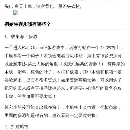
头)，白天上岛，清空背包，用斧头砍树。
初始生存步骤有哪些？
1、收集海上资源
一旦进入Raft Online正版游戏中，玩家将站在一个2×2木筏上，
手里拿着一个钩子！木筏会随着海流移动，海上有很多资源可
以捡起来(从第三人称的角度可以找到远离的资源！)，有厚厚的
木板、塑料、棕色的叶子、木桶和板箱，其中木桶和板箱一定
要捡起来，里面有很多资源！如果资源离船太远，可以用钩子
把它钩回来或者直接游泳捡起来，但是要小心海里的鲨鱼会攻
击你，注意血量不要太低！
其它小船筏可能会出现在海上，小船筏上会放置一个板条箱，
里面的资源都是稀有的，建议看到一定要过去捡！
2、扩建船筏