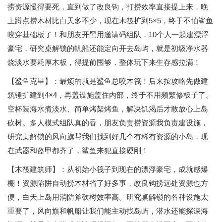
捞资源慢得要死，直到做了改良钩，打捞效率直接提上来，晚
上蹲点捞木材比白天多不少，现在木筏扩到5×5，终于不怕鲨鱼
咬穿基础板了！和朋友开黑用邀请码组队，10个人一起建漂浮
豪宅，研究桌解锁的帆船还能定向开去岛屿，就是初级净水器
烧淡水要耗厚木板，得提前囤够，整体玩下来生存感拉满！
【鲨鱼克星】：最烦的就是鲨鱼总咬木筏！后来按攻略先做建
筑锤扩建到4×4，再盖设施盖住内部，终于不用频繁修板子了。
空杯装海水煮淡水、简单烤架烤鱼，解决饥渴后才敢放心上岛
砍树。多人模式组队真的香，朋友负责捞资源我负责建设施，
研究桌解锁的风向旗帮我们找到好几个有稀有资源的小岛，现
在武器和盔甲都齐了，鲨鱼来犯直接硬刚！
【木筏建筑师】：从初始小筏子到现在的漂浮豪宅，成就感爆
棚！资源陷阱自动捞木材省了好多事，改良钩捞远处资源也方
便，白天上岛用消防斧砍树效率高。研究桌解锁的各种设施太
重要了，风向旗和帆船让我们能主动找岛屿，潜水还能探深海