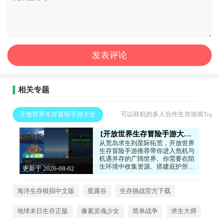
相关专题
开放世界生存冒险手游大全
可以联机的多人合作生存游戏Top
开放世界生存冒险手游大全
从荒岛求生到星际拓荒，开放世界
生存冒险手游推荐带你进入危机与
机遇并存的广阔世界。你需要在陌
生环境中收集资源、搭建庇护所、
更新于 2026-08-02
制作工具，同时应对恶劣天气和野
01:18:04
生生物的威胁。游戏没有固定路
线，你可以选择成为独行侠深入险
海洋生存模拟中文版
星露谷
生存挑战官方下载
境探险，也可以发展农业畜牧过上
自给自足的田园生活。动态天气系
地球末日生存正版
像素灵魂少女
简单战争
求生大师
统和昼夜更替让每次探索都充满未