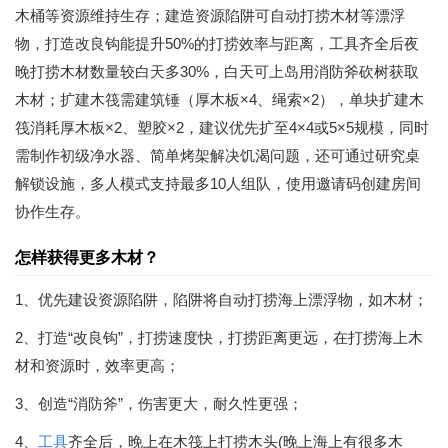
木桶等资源维持生存；建造资源陷阱可自动打捞木材等漂浮
物，打造改良钩能提升50%的打捞效率与距离，工具齐全后夜
晚打捞木材数量较白天多30%，白天可上岛用消防斧砍树获取
木材；扩建木筏需建筑锤（厚木板×4、绳索×2），单块扩建木
筏消耗厚木板×2、塑胶×2，建议优先扩至4×4或5×5规模，同时
需制作初级净水器、简单烤架解决饥渴问题，还可通过研究桌
解锁设施，多人模式支持最多10人组队，使用邀请码创建房间
协作生存。
怎样获得更多木材？
1、优先建设资源陷阱，陷阱将自动打捞海上漂浮物，如木材；
2、打造“改良钩”，打捞速度快，打捞距离更远，在打捞海上木
材和资源时，效率更高；
3、创造“消防斧”，伤害更大，耐久性更强；
4、
工具
齐全后，晚上在木筏上打捞木头(晚上海上有很多木