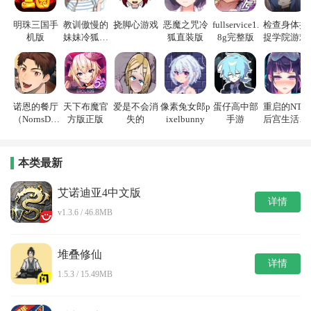
明珠三国手
教训傲慢的
挠脚心游戏
恶魔之咒冷
fullservice1.
检查身体捕
机版
妹妹冷狐游
狐直装版
8g完整版
捉学院游戏
戏
诺恩的餐厅
天下布魔官
爱是不会消
像素兔女郎p
蛋仔高中部
重启的NTR
（NornsDin
方版正版
失的
ixelbunny
手游
后宫生活游
e）
戏
本类最新
艾诺迪亚4中文版
详情
v1.3.6 / 46.8MB
堆叠修仙
详情
1.5.3 / 15.49MB