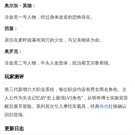
奥尔加・莫德：
冷血党一号人物，经过身体改造的恐怖存在。
西塞：
居住在麦秆镇瀑布洞穴的少女，与父亲相依为命。
奥罗克：
冷血党二号人物，牛头人改造体，统治着艾尔鲁斯镇。
玩家测评
第三代新增六大职业系统，每位职业均设有男女两名角色。主
人公作为失去记忆的“史上最强LV1角色”，从明奇博士实验室苏
醒后展开冒险。系列首次引入摩托车载具，经典
角色
红狼确认
回归登场。
更新日志