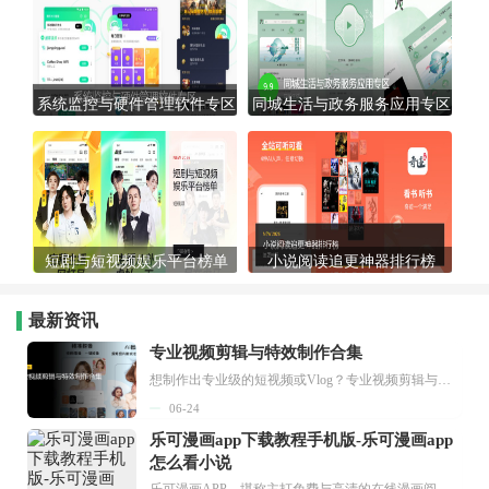
系统监控与硬件管理软件专区
同城生活与政务服务应用专区
短剧与短视频娱乐平台榜单
小说阅读追更神器排行榜
最新资讯
专业视频剪辑与特效制作合集
想制作出专业级的短视频或Vlog？专业视频剪辑与特效制作大全专题为你提供了从剪辑、抠像到特效包装的全套解决方案。无论是添加炫酷的片头、进行精准的视频抠图，还是制...
06-24
乐可漫画app下载教程手机版-乐可漫画app
怎么看小说
乐可漫画APP，堪称主打免费与高清的在线漫画阅读神器。其官方版提供海量完整版漫画资源，无论是国内漫画，还是日漫、韩漫、台漫、美漫等国外漫画，应有尽有，随时供你阅读。只需轻点一下，便能直接进入阅读界面。不仅如此，乐可漫画最新版本更新速度极快，在这里，你总能抢先看到全网一手漫画章节内容！...