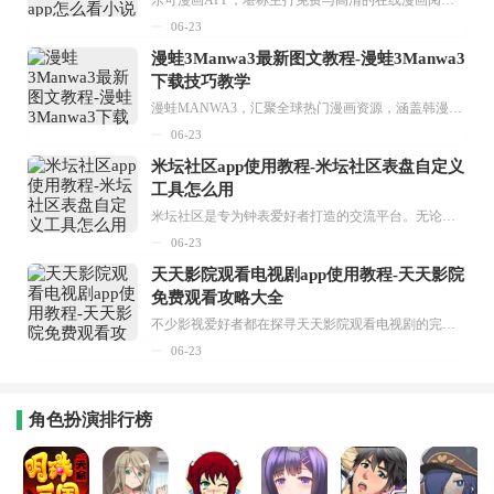
06-23
漫蛙3Manwa3最新图文教程-漫蛙3Manwa3
下载技巧教学
漫蛙MANWA3，汇聚全球热门漫画资源，涵盖韩漫、欧美漫画、国漫等多种类型，题材丰富多样，全方位满足用户阅读喜好。它不仅是阅读平台，更是创作平台，为广大用户打造零门槛创作环境。...
06-23
米坛社区app使用教程-米坛社区表盘自定义
工具怎么用
米坛社区是专为钟表爱好者打造的交流平台。无论你是初涉钟表领域的普通爱好者，还是拥有多年收藏经验的资深玩家，都能在此找到属于自己的天地。 无需注册，就能轻松参与其中。通过专业的讨论论坛与丰富的交互功能，你可与世界各地的钟表爱好者畅快交流。若你钟情于钟表，米坛社区无疑是值得一试的理想之选。在这里，你能获取最新的手表资讯，交流见解，提升鉴赏品味，让每一块手表都成为收藏故事中重要的一部分。感兴趣的朋友，不要错过下载机会。...
06-23
天天影院观看电视剧app使用教程-天天影院
免费观看攻略大全
不少影视爱好者都在探寻天天影院观看电视剧的完整方法，结合最新平台使用规则，本篇新手入门攻略全面讲解观看渠道、检索流程、播放设置以及画面模式调整等实用内容。全文适配手机、电脑等主流设备，步骤简洁易懂，无论是初次使用的新手，还是想要优化观影体验的用户，都能参照内容快速上手，熟练掌握平台各项操作技巧，轻松畅享影视内容。...
06-23
角色扮演排行榜