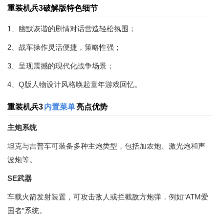
重装机兵3破解版特色细节
1、幽默诙谐的剧情对话营造轻松氛围；
2、战车操作灵活便捷，策略性强；
3、呈现震撼的现代化战争场景；
4、Q版人物设计风格唤起童年游戏回忆。
重装机兵3
内置菜单
亮点优势
主炮系统
坦克与吉普车可装备多种主炮类型，包括加农炮、激光炮和声
波炮等。
SE武器
车载火箭发射装置，可攻击敌人或拦截敌方炮弹，例如“ATM爱
国者”系统。