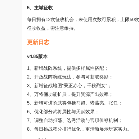
5、主城征收
每日拥有12次征收机会，未使用次数可累积，上限5
征收收益，需注意维持。
更新日志
v4.85版本
1、新增战阵系统，提供多样属性搭配；
2、开放战阵演练玩法，参与可获取奖励；
3、新增征战地图“秉正赤心，千秋烈女”；
4、万将俑功能扩展，提升资源产出效率；
5、新增可进阶武将包括马超、诸葛亮、张任；
6、优化部分武将属性与天赋效果；
7、调整自动扫荡、选秀活动与官职俸禄机制；
8、每日挑战积分排行优化，更清晰展示玩家实力。