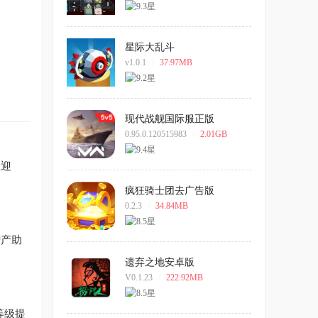
星际大乱斗
v1.0.1
/
37.97MB
现代战舰国际服正版
0.95.0.120515983
/
2.01GB
队迎
疯狂骑士团去广告版
0.2.3
/
34.84MB
增产助
遗弃之地安卓版
V0.1.23
/
222.92MB
等级提