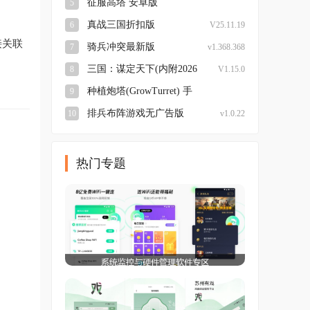
征服高塔 安卓版
5
v23.0.45 手机版
真战三国折扣版
6
V25.11.19
接关联
骑兵冲突最新版
7
v1.368.368
三国：谋定天下(内附2026
8
V1.15.0
兑换码大全)安卓版
种植炮塔(GrowTurret) 手
9
机最新版
v8.5.9 安卓版
排兵布阵游戏无广告版
10
v1.0.22
热门专题