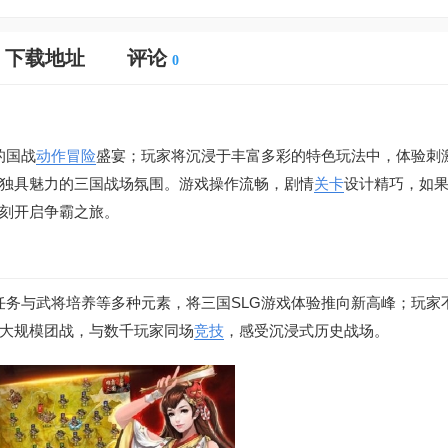
下载地址
评论
0
的国战
动作
冒险
盛宴；玩家将沉浸于丰富多彩的特色玩法中，体验刺
独具魅力的三国战场氛围。游戏操作流畅，剧情
关卡
设计精巧，如
刻开启争霸之旅。
情任务与武将培养等多种元素，将三国SLG游戏体验推向新高峰；玩家
大规模团战，与数千玩家同场
竞技
，感受沉浸式历史战场。