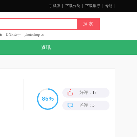
手机版
|
下载分类
|
下载排行
|
专题
|
乐
DNF助手
photoshop cc
资讯
好评：
17
差评：
3