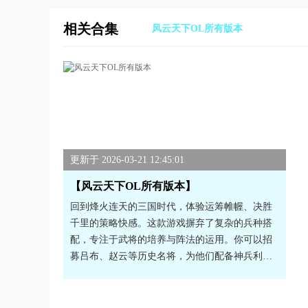
相关合集
风云天下OL所有版本
更新于 2026-03-21 12:45:01
【风云天下OL所有版本】
回到烽火连天的三国时代，体验运筹帷幄、决胜
千里的策略快感。这款游戏摒弃了复杂的兵种搭
配，专注于武将的培养与阵法的运用。你可以招
募吕布、赵云等历史名将，为他们配备神兵利
器，打造一支无坚不摧的军队。游戏强调策略布
阵，不同的阵型克制关系将直接影响战斗的胜
负。丰富的国战玩法让你可以与盟友一起攻城略