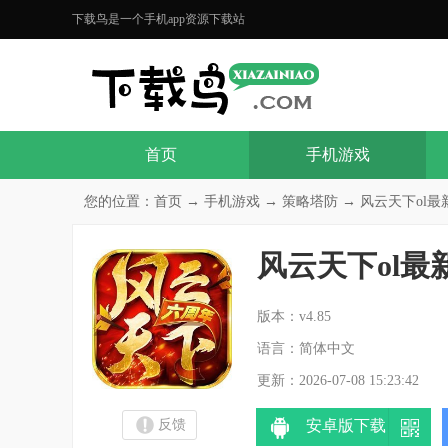
下载鸟是一个手机app资源下载站
首页
手机游戏
您的位置：
首页
→
手机游戏
→
策略塔防
→ 风云天下ol最新版
风云天下ol最新
分
版本：v4.85
语言：简体中文
更新：2026-07-08 15:23:42
反馈
安卓版下载