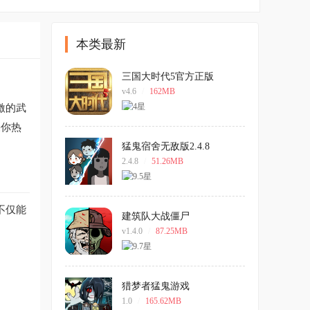
本类最新
三国大时代5官方正版
v4.6
/
162MB
激的武
果你热
猛鬼宿舍无敌版2.4.8
2.4.8
/
51.26MB
不仅能
建筑队大战僵尸
v1.4.0
/
87.25MB
猎梦者猛鬼游戏
1.0
/
165.62MB