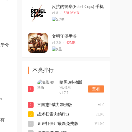
反抗的警察(Rebel Cops) 手机
版
v1.8
/
528.06MB
文明守望手游
v1.2.0
/
42MB
以争夺
本类排行
暗黑3移动版
76.41M
查看
1
v1.7.7
充。
三国志9威力加强版
2
v1.0
战术扫雷肉鸽Plus
3
v1.0.0
益有
豆豆打僵尸最新免费版
4
V1.0.0