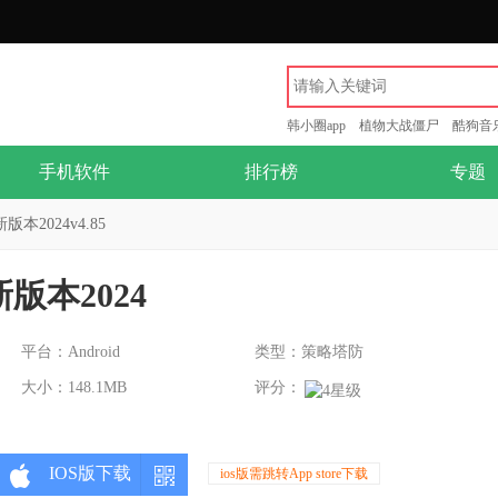
韩小圈app
植物大战僵尸
酷狗音
手机软件
排行榜
专题
本2024v4.85
版本2024
平台：Android
类型：策略塔防
大小：148.1MB
评分：
IOS版下载
ios版需跳转App store下载