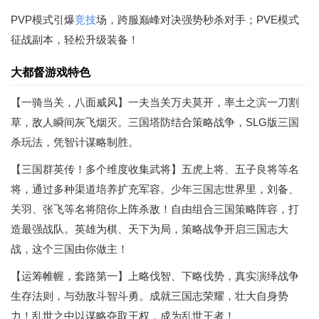
PVP模式引爆
竞技
场，跨服巅峰对决强势秒杀对手；PVE模式
征战副本，轻松升级装备！
大都督游戏特色
【一骑当关，八面威风】一夫当关万夫莫开，率土之滨一刀割
草，敌人瞬间灰飞烟灭。三国塔防结合策略战争，SLG版三国
杀玩法，凭智计谋略制胜。
【三国群英传！多个维度收集武将】五虎上将、五子良将等名
将，通过多种渠道培养扩充军容。少年三国志世界里，刘备、
关羽、张飞等名将陪你上阵杀敌！自由组合三国策略阵容，打
造最强战队。英雄为棋、天下为局，策略战争开启三国志大
战，这个三国由你做主！
【运筹帷幄，套路第一】上略伐智、下略伐势，真实演绎战争
生存法则，与劲敌斗智斗勇。成就三国志荣耀，壮大自身势
力！乱世之中以谋略夺取王权，成为乱世王者！