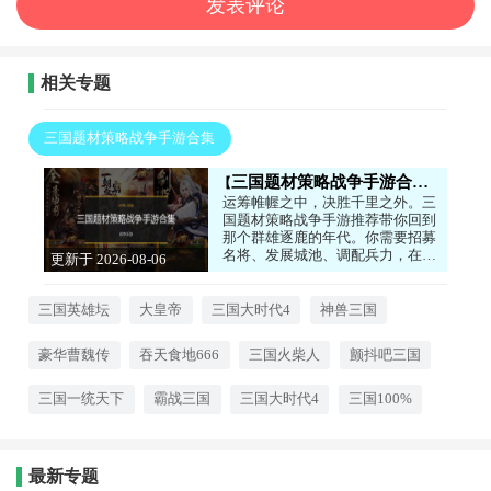
相关专题
三国题材策略战争手游合集
三国题材策略战争手游合集
运筹帷幄之中，决胜千里之外。三
国题材策略战争手游推荐带你回到
那个群雄逐鹿的年代。你需要招募
名将、发展城池、调配兵力，在真
更新于 2026-08-06
实还原的三国地图上展开攻防。是
15:24:09
选择武力征服，还是外交联盟？每
场战斗都需要根据地形和兵种克制
三国英雄坛
大皇帝
三国大时代4
神兽三国
制定战术。武将的养成系统让你能
培养出属于自己的五虎上将，经典
豪华曹魏传
吞天食地666
三国火柴人
颤抖吧三国
战役的复刻更是让老玩家热血沸
腾。
三国一统天下
霸战三国
三国大时代4
三国100%
最新专题