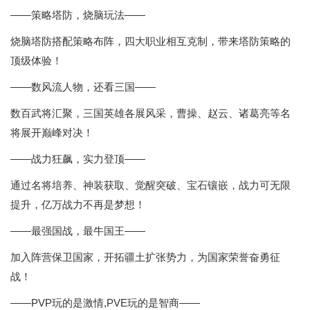
——策略塔防，烧脑玩法——
烧脑塔防搭配策略布阵，四大职业相互克制，带来塔防策略的
顶级体验！
——数风流人物，还看三国——
数百武将汇聚，三国英雄各展风采，曹操、赵云、诸葛亮等名
将展开巅峰对决！
——战力狂飙，实力登顶——
通过名将培养、神装获取、觉醒突破、宝石镶嵌，战力可无限
提升，亿万战力不再是梦想！
——最强国战，最牛国王——
加入阵营保卫国家，开拓疆土扩张势力，为国家荣誉奋勇征
战！
——PVP玩的是激情,PVE玩的是智商——