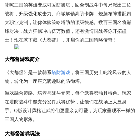
叱咤三国的英雄变成可爱防御塔，回合制战斗中每局派出三位
战将，升级强化攻击力、商城解锁高阶卡牌，烧脑布阵搭配四
大职业克制，让你体验策略塔防的顶级快感。数百三国名将巅
峰对决，战力狂飙冲击亿万数值，还有激情国战等你开拓疆
土！现在就下载《大都督》，开启你的三国策略传奇！
大都督游戏简介
《大都督》是一款萌系
塔防游戏
，将三国历史上叱咤风云的人
物，转化为一座座充满趣味的防御塔。
游戏融合策略、培养与战斗元素，每个武将都独具特色。玩家
在塔防战斗中能充分发挥武将优势，让他们在战场上大显身
手。Q版设计风格让武将们更显亲切可爱，为玩家呈现不一样的
三国人物形象。
大都督游戏玩法