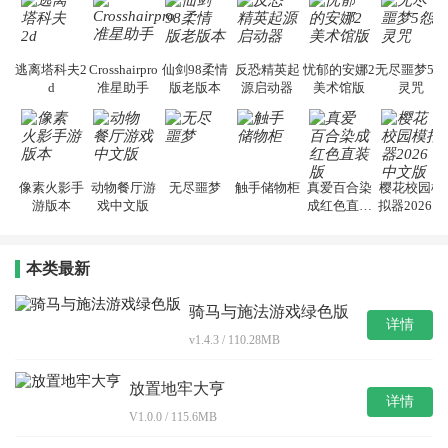
逃离塔科夫2
Crosshairpro
仙剑98柔情
反恐精英起
忧郁的安娜2
无尽噩梦5怨
d
准星助手
版老版本
源启动器
美术馆版
灵咒
像素火影手
动物餐厅游
无尽噩梦
触手储物柜
真爱百合染
樱花校园模
游版本
戏中文版
成红色直装
拟器2026中
版
文版
本类最新
骑马与施法游戏绿色版
详情
v1.4.3 / 110.28MB
放置地牢大亨
详情
V1.0.0 / 115.6MB