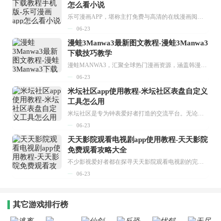
怎么看小说
乐可漫画APP，堪称主打免费与高清的在线漫画阅读神器。其官方版提供海量完整版漫画资源，无论是国内漫画，还是日漫、韩漫、台漫、美漫等国外漫画，应有尽有，随时供你阅读。只需轻点一下，便能直接进入阅读界面。不仅如此，乐可漫画最新版本更新速度极快，在这里，你总能抢先看到全网一手漫画章节内容！...
06-23
漫蛙3Manwa3最新图文教程-漫蛙3Manwa3
下载技巧教学
漫蛙MANWA3，汇聚全球热门漫画资源，涵盖韩漫、欧美漫画、国漫等多种类型，题材丰富多样，全方位满足用户阅读喜好。它不仅是阅读平台，更是创作平台，为广大用户打造零门槛创作环境。...
06-23
米坛社区app使用教程-米坛社区表盘自定义
工具怎么用
米坛社区是专为钟表爱好者打造的交流平台。无论你是初涉钟表领域的普通爱好者，还是拥有多年收藏经验的资深玩家，都能在此找到属于自己的天地。 无需注册，就能轻松参与其中。通过专业的讨论论坛与丰富的交互功能，你可与世界各地的钟表爱好者畅快交流。若你钟情于钟表，米坛社区无疑是值得一试的理想之选。在这里，你能获取最新的手表资讯，交流见解，提升鉴赏品味，让每一块手表都成为收藏故事中重要的一部分。感兴趣的朋友，不要错过下载机会。...
06-23
天天影院观看电视剧app使用教程-天天影院
免费观看攻略大全
不少影视爱好者都在探寻天天影院观看电视剧的完整方法，结合最新平台使用规则，本篇新手入门攻略全面讲解观看渠道、检索流程、播放设置以及画面模式调整等实用内容。全文适配手机、电脑等主流设备，步骤简洁易懂，无论是初次使用的新手，还是想要优化观影体验的用户，都能参照内容快速上手，熟练掌握平台各项操作技巧，轻松畅享影视内容。...
06-23
其它游戏排行榜