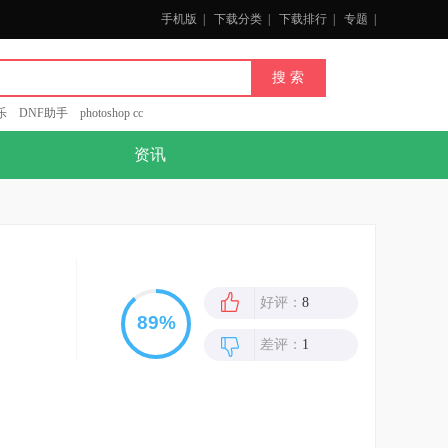
手机版
|
下载分类
|
下载排行
|
专题
|
乐
DNF助手
photoshop cc
资讯
好评：
8
差评：
1