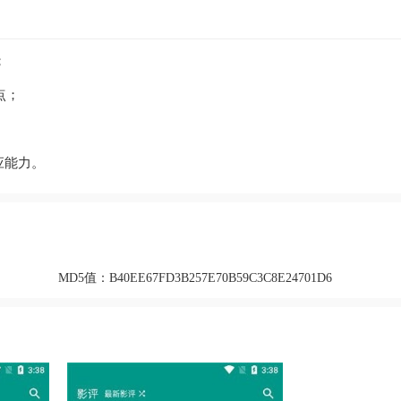
；
点；
应能力。
MD5值：
B40EE67FD3B257E70B59C3C8E24701D6