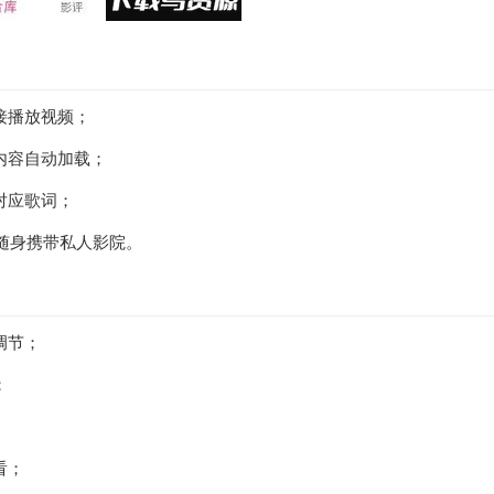
接播放视频；
内容自动加载；
对应歌词；
，随身携带私人影院。
调节；
；
看；