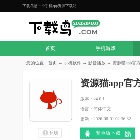
下载鸟是一个手机app资源下载站
首页
手机游戏
您的位置：
首页
→
手机软件
→
影音播放
→ 资源猫app官方版
资源猫app官
分
版本：v4.0.1
语言：简体中文
更新：2026-08-01 02:36:32
反馈
安卓版下载