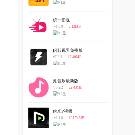
统一影视
v1.0.0
/
2.12MB
闪影视界免费版
v7.3.5
/
17.48MB
潮音乐最新版
V5.2.2
/
22.43MB
纳米P视频
v1.1.0
/
105.74MB