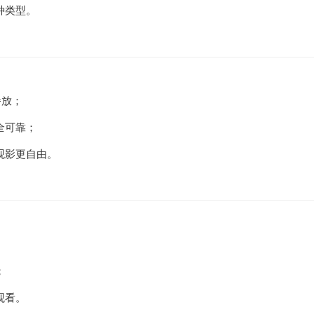
种类型。
播放；
全可靠；
观影更自由。
；
观看。