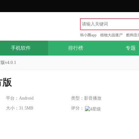
韩小圈app
植物大战僵尸
酷狗音
手机软件
排行榜
专题
v4.0.1
方版
平台：Android
类型：影音播放
大小：31.5MB
评分：