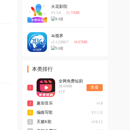
火花影院
V1.3.0
/
11.71MB
4k视界
v2.1.230917
/
16.67MB
本类排行
全网免费短剧
58.43MB
大全
查看
1
v1.0
趣加音乐
2
v1.0
编曲写歌
3
V2.1.11
天籁K歌
4
v5.0.1.1