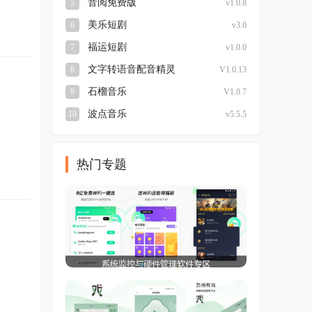
音阅免费版
5
v1.0.8
美乐短剧
6
v3.0
福运短剧
7
v1.0.0
文字转语音配音精灵
8
V1.0.13
石榴音乐
9
V1.0.7
波点音乐
10
v5.5.5
热门专题