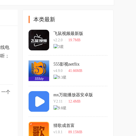
本类最新
飞鼠视频最新版
v2.2.0
/
19.7MB
院线电
视听；
555影视netflix
v4.9.0
/
41.66MB
；一个
mx万能播放器安卓版
V2.11
/
12.4MB
猜歌成首富
v1.0.1
/
89.15MB