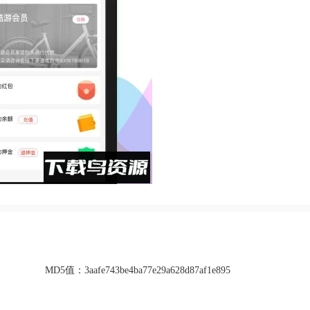
MD5值：
3aafe743be4ba77e29a628d87af1e895