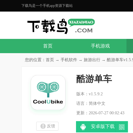
下载鸟是一个手机app资源下载站
首页
手机游戏
您的位置：
首页
→
手机软件
→
旅游出行
→ 酷游单车v1.5.9
酷游单车
分
版本：v1.5.9.2
语言：简体中文
更新：2026-07-27 00:02:43
反馈
安卓版下载