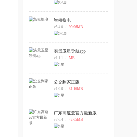
智租换电
v5.4.0
/
90.96MB
实景卫星导航app
v1.1.1
/
MB
公交到家正版
v1.0.0
/
31.16MB
广东高速云官方最新版
v7.6.4
/
42.65MB