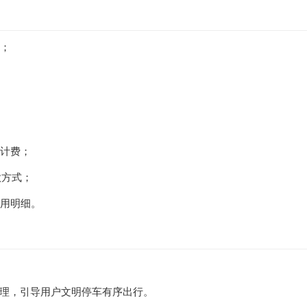
息；
束计费；
款方式；
费用明细。
理，引导用户文明停车有序出行。