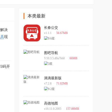
本类最新
长春公交
效解决
v1.1.1
/
56.67MB
工具
现
图吧导航
V10.3.5.d0a7bb0
/
66MB
扫码开
。
滴滴最新版
v7.2.8
/
71.02MB
高德地图
v16.11.0.2005
/
157.08MB