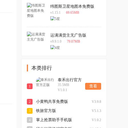
纬图斯卫星地图本免费版
v1.15.1
/
69.65MB
运满满货主无广告版
v9.9.1.0
/
79.07MB
本类排行
泰禾出行官方
35.5MB
正版
查看
1
V1.0.1
小黄鸭共享免费版
2
V3.9.8
铁旅官方版
3
V5.1.3
掌上抢票助手手机版
4
V1.0.2