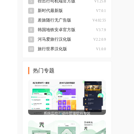
径出行司机端官方版
5
V1.25.8
新时代最新版
6
V7.0.1
差旅随行无广告版
7
V4.02.55
韩国地铁安卓官方版
8
V3.7.9
河马爱旅行汉化版
9
V2.2.0.9
旅行世界汉化版
10
V1.0.0
热门专题