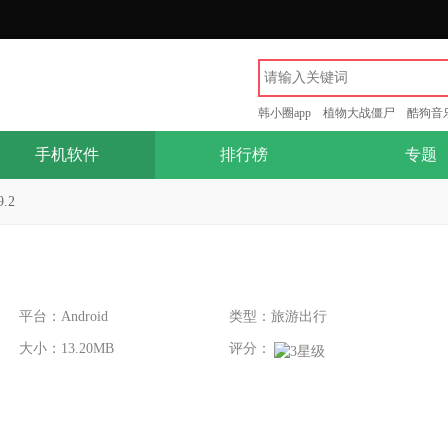
韩小圈app
植物大战僵尸
酷狗音
手机软件
排行榜
专题
.2
平台：Android
类型：旅游出行
大小：13.20MB
评分：