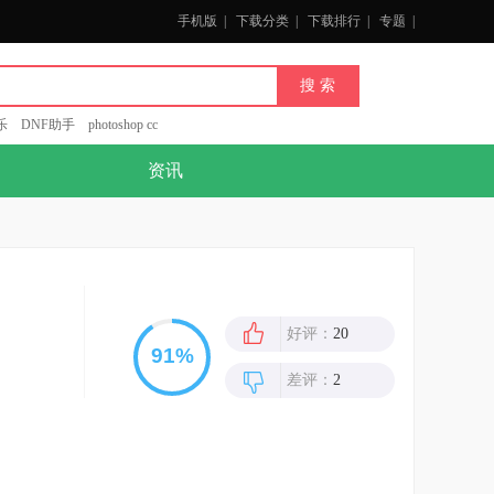
手机版
|
下载分类
|
下载排行
|
专题
|
乐
DNF助手
photoshop cc
资讯
好评：
20
差评：
2