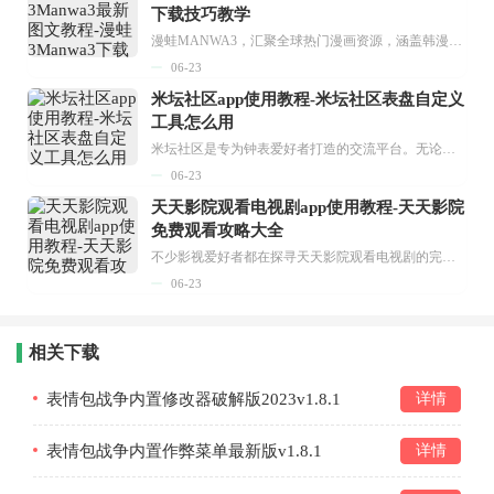
下载技巧教学
漫蛙MANWA3，汇聚全球热门漫画资源，涵盖韩漫、欧美漫画、国漫等多种类型，题材丰富多样，全方位满足用户阅读喜好。它不仅是阅读平台，更是创作平台，为广大用户打造零门槛创作环境。...
06-23
米坛社区app使用教程-米坛社区表盘自定义
工具怎么用
米坛社区是专为钟表爱好者打造的交流平台。无论你是初涉钟表领域的普通爱好者，还是拥有多年收藏经验的资深玩家，都能在此找到属于自己的天地。 无需注册，就能轻松参与其中。通过专业的讨论论坛与丰富的交互功能，你可与世界各地的钟表爱好者畅快交流。若你钟情于钟表，米坛社区无疑是值得一试的理想之选。在这里，你能获取最新的手表资讯，交流见解，提升鉴赏品味，让每一块手表都成为收藏故事中重要的一部分。感兴趣的朋友，不要错过下载机会。...
06-23
天天影院观看电视剧app使用教程-天天影院
免费观看攻略大全
不少影视爱好者都在探寻天天影院观看电视剧的完整方法，结合最新平台使用规则，本篇新手入门攻略全面讲解观看渠道、检索流程、播放设置以及画面模式调整等实用内容。全文适配手机、电脑等主流设备，步骤简洁易懂，无论是初次使用的新手，还是想要优化观影体验的用户，都能参照内容快速上手，熟练掌握平台各项操作技巧，轻松畅享影视内容。...
06-23
相关下载
表情包战争内置修改器破解版2023v1.8.1
详情
表情包战争内置作弊菜单最新版v1.8.1
详情