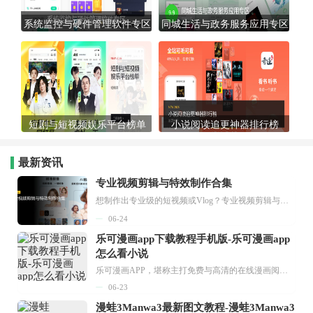
系统监控与硬件管理软件专区
同城生活与政务服务应用专区
短剧与短视频娱乐平台榜单
小说阅读追更神器排行榜
最新资讯
专业视频剪辑与特效制作合集
想制作出专业级的短视频或Vlog？专业视频剪辑与特效制作大全专题为你提供了从剪辑、抠像到特效包装的全套解决方案。无论是添加炫酷的片头、进行精准的视频抠图，还是制...
06-24
乐可漫画app下载教程手机版-乐可漫画app
怎么看小说
乐可漫画APP，堪称主打免费与高清的在线漫画阅读神器。其官方版提供海量完整版漫画资源，无论是国内漫画，还是日漫、韩漫、台漫、美漫等国外漫画，应有尽有，随时供你阅读。只需轻点一下，便能直接进入阅读界面。不仅如此，乐可漫画最新版本更新速度极快，在这里，你总能抢先看到全网一手漫画章节内容！...
06-23
漫蛙3Manwa3最新图文教程-漫蛙3Manwa3