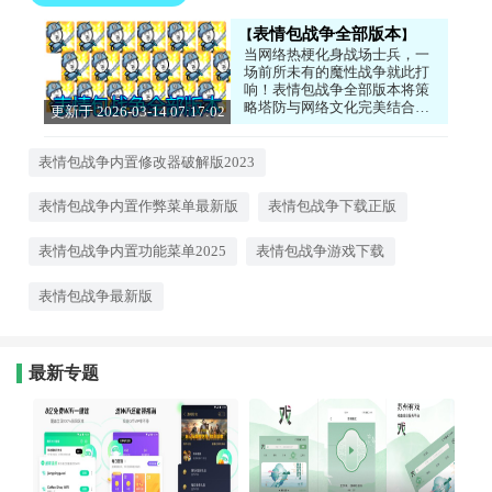
表情包战争全部版本
当网络热梗化身战场士兵，一
场前所未有的魔性战争就此打
响！表情包战争全部版本将策
略塔防与网络文化完美结合，
更新于 2026-03-14 07:17:02
让你在爆笑中体验运筹帷幄的
乐趣。指挥你的表情包大军，
利用矿工收集资源，生产各种
表情包战争内置修改器破解版2023
搞笑的兵种去对抗敌军。游戏
不仅考验你的排兵布阵能力，
表情包战争内置作弊菜单最新版
表情包战争下载正版
更充满了脑洞大开的创意——
每个兵种都是你熟悉的网络表
情，战斗过程既紧张又欢乐。
表情包战争内置功能菜单2025
表情包战争游戏下载
无论是用来解压放松，还是挑
战高难度关卡，这款游戏都能
表情包战争最新版
带给你独特的游戏体验。快来
组建你的表情包军团，看看谁
才是真正的“梗王”！
最新专题