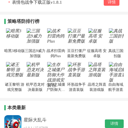
表情包战争下载正版v1.8.1
详情
策略塔防排行榜
暗黑3移动版
三国志9威力
战术扫雷肉
豆豆打僵尸
征服高塔 安
真战三国折
加强版
鸽Plus
最新免费版
卓版
扣版
诸王黎明 游
机甲恐龙对
生存之城僵
环形战争手
晶塔之阵直
自由海域启
戏完整版
决最新版
尸防御大作
游直装版
装游戏版
航手游直装
战游戏安装
版
包
本类最新
星际大乱斗
详情
v1.0.1 / 37.97MB