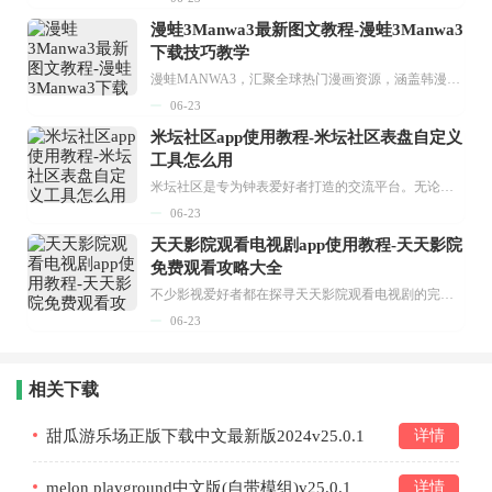
漫蛙3Manwa3最新图文教程-漫蛙3Manwa3
下载技巧教学
漫蛙MANWA3，汇聚全球热门漫画资源，涵盖韩漫、欧美漫画、国漫等多种类型，题材丰富多样，全方位满足用户阅读喜好。它不仅是阅读平台，更是创作平台，为广大用户打造零门槛创作环境。...
06-23
米坛社区app使用教程-米坛社区表盘自定义
工具怎么用
米坛社区是专为钟表爱好者打造的交流平台。无论你是初涉钟表领域的普通爱好者，还是拥有多年收藏经验的资深玩家，都能在此找到属于自己的天地。 无需注册，就能轻松参与其中。通过专业的讨论论坛与丰富的交互功能，你可与世界各地的钟表爱好者畅快交流。若你钟情于钟表，米坛社区无疑是值得一试的理想之选。在这里，你能获取最新的手表资讯，交流见解，提升鉴赏品味，让每一块手表都成为收藏故事中重要的一部分。感兴趣的朋友，不要错过下载机会。...
06-23
天天影院观看电视剧app使用教程-天天影院
免费观看攻略大全
不少影视爱好者都在探寻天天影院观看电视剧的完整方法，结合最新平台使用规则，本篇新手入门攻略全面讲解观看渠道、检索流程、播放设置以及画面模式调整等实用内容。全文适配手机、电脑等主流设备，步骤简洁易懂，无论是初次使用的新手，还是想要优化观影体验的用户，都能参照内容快速上手，熟练掌握平台各项操作技巧，轻松畅享影视内容。...
06-23
相关下载
甜瓜游乐场正版下载中文最新版2024v25.0.1
详情
melon playground中文版(自带模组)v25.0.1
详情