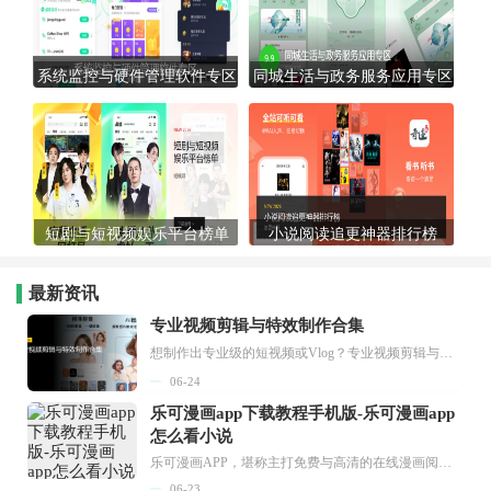
系统监控与硬件管理软件专区
同城生活与政务服务应用专区
短剧与短视频娱乐平台榜单
小说阅读追更神器排行榜
最新资讯
专业视频剪辑与特效制作合集
想制作出专业级的短视频或Vlog？专业视频剪辑与特效制作大全专题为你提供了从剪辑、抠像到特效包装的全套解决方案。无论是添加炫酷的片头、进行精准的视频抠图，还是制...
06-24
乐可漫画app下载教程手机版-乐可漫画app
怎么看小说
乐可漫画APP，堪称主打免费与高清的在线漫画阅读神器。其官方版提供海量完整版漫画资源，无论是国内漫画，还是日漫、韩漫、台漫、美漫等国外漫画，应有尽有，随时供你阅读。只需轻点一下，便能直接进入阅读界面。不仅如此，乐可漫画最新版本更新速度极快，在这里，你总能抢先看到全网一手漫画章节内容！...
06-23