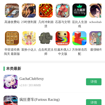
高速收费站
25时便利屋
几何冲刺崩
石器与文明
逗比人生游
schooltales
溃
戏
华容道经典
装扮小达人
点击死灵法
狂扁木偶人2
方块射击匹
最强蜗牛
闯关 最新版
师
中文版
配
本类最新
GachaClubSexy
详情
v2.0.0 / 203.86MB
疯狂赛车(Furious Racing)
详情