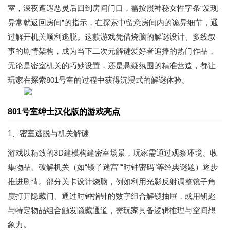
室，深夜遭遇恶灵后回到房间门口，需按照神秘女性字条“发现
异常就返回房间”的指示，在探索中留意房间内的诡异细节，通
过解开机关顺利逃脱。这款游戏凭借烧脑的解谜设计、多线叙
事的剧情架构，成为当下二次元解谜爱好者追捧的热门作品，
无论是密室机关的巧妙设置，还是悬疑氛围的精准营造，都让
玩家在探索801号室的过程中获得沉浸式的解谜体验。
801号室绅士汉化版的游戏亮点
1、密室逃脱与机关解谜
游戏以精致的3D建模构建密室场景，玩家需通过观察环境、收
集物品、破解机关（如“镜子迷宫”“时钟密码”等经典谜题）逐步
推进剧情。部分关卡设计烧脑，例如利用光影反射调整镜子角
度打开隐藏门、通过时钟指针的数字组合解锁抽屉，或用钥匙
与特定物品组合触发隐藏通道，需玩家具备逻辑推理与空间想
象力。