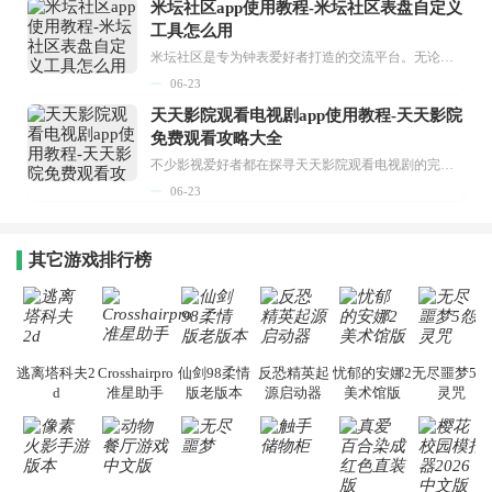
米坛社区app使用教程-米坛社区表盘自定义
工具怎么用
米坛社区是专为钟表爱好者打造的交流平台。无论你是初涉钟表领域的普通爱好者，还是拥有多年收藏经验的资深玩家，都能在此找到属于自己的天地。 无需注册，就能轻松参与其中。通过专业的讨论论坛与丰富的交互功能，你可与世界各地的钟表爱好者畅快交流。若你钟情于钟表，米坛社区无疑是值得一试的理想之选。在这里，你能获取最新的手表资讯，交流见解，提升鉴赏品味，让每一块手表都成为收藏故事中重要的一部分。感兴趣的朋友，不要错过下载机会。...
06-23
天天影院观看电视剧app使用教程-天天影院
免费观看攻略大全
不少影视爱好者都在探寻天天影院观看电视剧的完整方法，结合最新平台使用规则，本篇新手入门攻略全面讲解观看渠道、检索流程、播放设置以及画面模式调整等实用内容。全文适配手机、电脑等主流设备，步骤简洁易懂，无论是初次使用的新手，还是想要优化观影体验的用户，都能参照内容快速上手，熟练掌握平台各项操作技巧，轻松畅享影视内容。...
06-23
其它游戏排行榜
逃离塔科夫2
Crosshairpro
仙剑98柔情
反恐精英起
忧郁的安娜2
无尽噩梦5怨
d
准星助手
版老版本
源启动器
美术馆版
灵咒