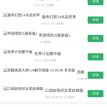
详情
v1.0 / 277.19MB
最终幻想14水晶世界
详情
v1.0.2 / 143.50MB
帝国塔防2(最新版)
详情
/ 87.88MB
世界计划繁中版
详情
v2.6.1 / 103.67MB
苏醒
详情
画质
v2.00.00
大师
/
120帧
9.31MB
升级
口袋妖怪织女星妖精版
版
详情
2021.03.30.11 / 12.16MB
v2.00.00
安卓
版