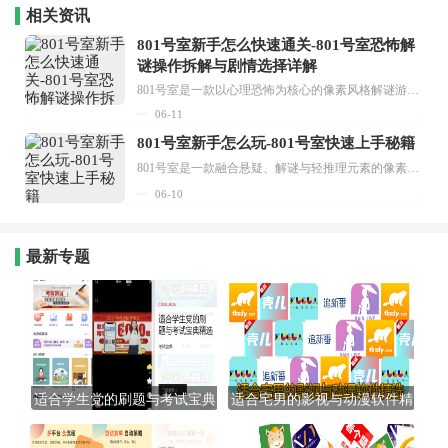
响结局走向，完全免费无内购
相关资讯
无广告，安装包安全纯净，一
键下载即可沉浸式体验这场烧
801号室新手怎么快速通关-801号室恐怖解
脑又惊悚的悬疑解谜盛宴。
谜操作拆解与剧情选择详解
801号室是一款以心理恐怖为核心的像素风格解谜游戏，玩家将扮演职场女性八坂日和，在一栋被诅咒的公寓中经历诡异事件。游戏凭借独特的日式恐怖氛围和多重结局设计，在独立游戏圈子里收获了大量好评。很多初次接触这款作品的朋友，面对走廊里的异常现象和房间中的隐藏线索，往往会感到迷茫无措。其实801号室的核心玩法围绕一条简单规则展开：发现异常就返回房间，一切正常则走向电梯。掌握这个判断逻辑后，配合细致的观察力和正确的选择，就能逐步揭开公寓背后的秘密。本文将从下载安装到多结局触发，全面拆解801号室的通关思路，帮助你在这间充满谜团的房间里找到生路。...
06-11
801号室新手怎么玩-801号室快速上手秘籍
801号室是一款融合悬疑、解谜与轻推理元素的像素风剧情互动手游，玩家将化身意外闯入神秘公寓801室的租客，在充满年代感的80年代风格场景中，通过第一人称视角探索废弃客房、收集线索、解开机关，逐步揭开公寓背后隐藏的惊人秘密。游戏以多线叙事为核心，每个对话选项直接影响角色好感度与剧情走向，配合精致的角色立绘、动态光影效果与恰到好处的背景音乐，营造出浓郁的都市悬疑氛围。玩家需在碎片化线索中拼凑真相，通过理智值系统感受压迫感，多周目探索可解锁隐藏结局，体验越想越怕的慢性恐怖与深度推理乐趣。想要深入这款游戏的玩家，请跟随本文开启这段神秘的探索之旅。...
06-10
最新专题
适合学生党的刷题与考试宝典
适合宅男的影视与动漫软件精
精选
选