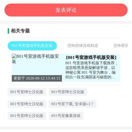
相关专题
801号室游戏手机版安装
恐怖惊悚游戏精选
恐怖密室
801号室游戏手机版安装
801 号室游戏手机版下载推荐，
这款暗黑系悬疑解谜手游，以
神秘公寓 801 号室为舞台，编
织出一段充满阴谋与秘密的惊
更新于 2026-06-12 13:44:15
悚故事。玩家将化身被困租
客，在阴森压抑的公寓中探
索，与性格各异的邻居互动，
801号室绅士汉化版
801号室绅士汉化版
搜集日记、录音等碎片化线
索，逐步揭开十年前悬案与死
801号室绅士汉化版
801号室下载_安卓版v2.7
亡循环的真相。游戏采用精致
像素美术，光影渲染到位，氛
围营造极致，搭配扣人心弦的
801号室绅士汉化版
801号室像素游戏
背景音乐，带来身临其境的恐
怖体验。操作适配移动端，剧
情分支丰富，每个选择都将影