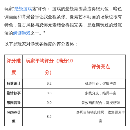
玩家“
悬疑游戏
迷”评价：“游戏的悬疑氛围营造得很到位，暗色
调画面和背景音乐让我全程紧张。像素艺术动画的场景也很有
特色，复古风格与恐怖元素结合得很完美，是近期玩过的最沉
浸的
解谜游戏
之一。”
以下是玩家对游戏各维度的评分表格：
评分维
玩家平均评分（满分10
评价亮点
度
分）
解谜设计
9.2
机关巧妙，逻辑严谨
剧情叙事
8.8
多线分支，结局丰富
氛围营造
9.0
音效画面配合，沉浸感强
replay价
多周目解锁真结局，收集要素丰
8.5
值
富