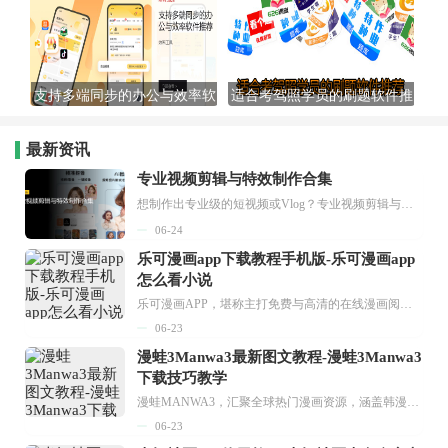
支持多端同步的办公与效率软
适合考驾照学员的刷题软件推
件推荐
荐
最新资讯
专业视频剪辑与特效制作合集
想制作出专业级的短视频或Vlog？专业视频剪辑与特效制作大全专题为你提供了从剪辑、抠像到特效包装的全套解决方案。无论是添加炫酷的片头、进行精准的视频抠图，还是制...
06-24
乐可漫画app下载教程手机版-乐可漫画app
怎么看小说
乐可漫画APP，堪称主打免费与高清的在线漫画阅读神器。其官方版提供海量完整版漫画资源，无论是国内漫画，还是日漫、韩漫、台漫、美漫等国外漫画，应有尽有，随时供你阅读。只需轻点一下，便能直接进入阅读界面。不仅如此，乐可漫画最新版本更新速度极快，在这里，你总能抢先看到全网一手漫画章节内容！...
06-23
漫蛙3Manwa3最新图文教程-漫蛙3Manwa3
下载技巧教学
漫蛙MANWA3，汇聚全球热门漫画资源，涵盖韩漫、欧美漫画、国漫等多种类型，题材丰富多样，全方位满足用户阅读喜好。它不仅是阅读平台，更是创作平台，为广大用户打造零门槛创作环境。...
06-23