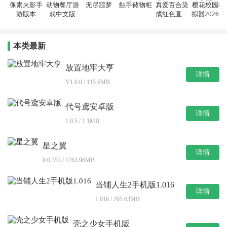
像素火影手
动物餐厅游
无尽噩梦
触手储物柜
真爱百合染
樱花校园模
游版本
戏中文版
成红色直装
拟器2026中
版
文版
本类最新
放置地牢大亨
详情
V1.0.0 / 115.6MB
代号鸢安卓版
详情
1.0.5 / 1.1MB
星之翼
详情
0.0.353 / 1763.96MB
当铺人生2手机版1.016
详情
1.016 / 205.63MB
壳之少女手机版