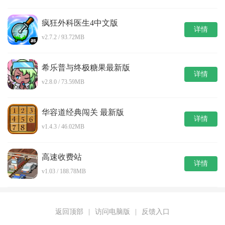
疯狂外科医生4中文版
详情
v2.7.2 / 93.72MB
希乐普与终极糖果最新版
详情
v2.8.0 / 73.59MB
华容道经典闯关 最新版
详情
v1.4.3 / 46.02MB
高速收费站
详情
v1.03 / 188.78MB
返回顶部
|
访问电脑版
|
反馈入口