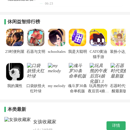
06-23
休闲益智排行榜
25时便利屋
石器与文明
schooltales
我是大聪明
CATO黄油
装扮小达人
猫手游
我的属性
口袋妖怪火
my melody
魂斗罗30条
玩具熊的午
石器时代觉
红叶绿
命单机版
夜后宫4娘化
醒最新版
版1.1
本类最新
女孩收藏家
详情