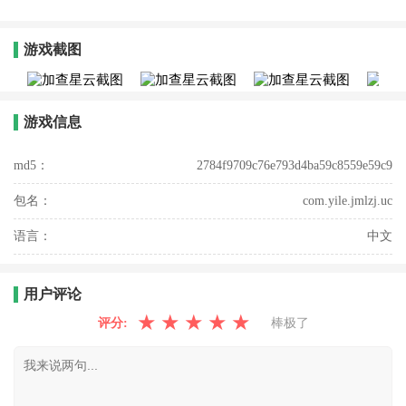
游戏截图
游戏信息
md5：
2784f9709c76e793d4ba59c8559e59c9
包名：
com.yile.jmlzj.uc
语言：
中文
用户评论
★
★
★
★
★
评分:
棒极了