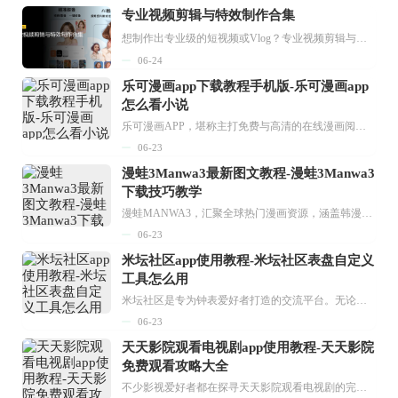
专业视频剪辑与特效制作合集
想制作出专业级的短视频或Vlog？专业视频剪辑与特效制作大全专题为你提供了从剪辑、抠像到特效包装的全套解决方案。无论是添加炫酷的片头、进行精准的视频抠图，还是制...
06-24
乐可漫画app下载教程手机版-乐可漫画app
怎么看小说
乐可漫画APP，堪称主打免费与高清的在线漫画阅读神器。其官方版提供海量完整版漫画资源，无论是国内漫画，还是日漫、韩漫、台漫、美漫等国外漫画，应有尽有，随时供你阅读。只需轻点一下，便能直接进入阅读界面。不仅如此，乐可漫画最新版本更新速度极快，在这里，你总能抢先看到全网一手漫画章节内容！...
06-23
漫蛙3Manwa3最新图文教程-漫蛙3Manwa3
下载技巧教学
漫蛙MANWA3，汇聚全球热门漫画资源，涵盖韩漫、欧美漫画、国漫等多种类型，题材丰富多样，全方位满足用户阅读喜好。它不仅是阅读平台，更是创作平台，为广大用户打造零门槛创作环境。...
06-23
米坛社区app使用教程-米坛社区表盘自定义
工具怎么用
米坛社区是专为钟表爱好者打造的交流平台。无论你是初涉钟表领域的普通爱好者，还是拥有多年收藏经验的资深玩家，都能在此找到属于自己的天地。 无需注册，就能轻松参与其中。通过专业的讨论论坛与丰富的交互功能，你可与世界各地的钟表爱好者畅快交流。若你钟情于钟表，米坛社区无疑是值得一试的理想之选。在这里，你能获取最新的手表资讯，交流见解，提升鉴赏品味，让每一块手表都成为收藏故事中重要的一部分。感兴趣的朋友，不要错过下载机会。...
06-23
天天影院观看电视剧app使用教程-天天影院
免费观看攻略大全
不少影视爱好者都在探寻天天影院观看电视剧的完整方法，结合最新平台使用规则，本篇新手入门攻略全面讲解观看渠道、检索流程、播放设置以及画面模式调整等实用内容。全文适配手机、电脑等主流设备，步骤简洁易懂，无论是初次使用的新手，还是想要优化观影体验的用户，都能参照内容快速上手，熟练掌握平台各项操作技巧，轻松畅享影视内容。...