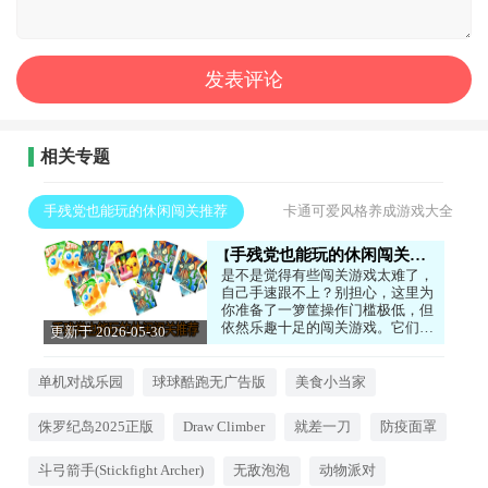
相关专题
手残党也能玩的休闲闯关推荐
卡通可爱风格养成游戏大全
手残党也能玩的休闲闯关推荐
是不是觉得有些闯关游戏太难了，
自己手速跟不上？别担心，这里为
你准备了一箩筐操作门槛极低，但
依然乐趣十足的闯关游戏。它们更
更新于 2026-05-30
强调选择合理的策略或是寻找正确
09:40:04
的顺序，即使反应没那么快，也能
通过思考顺利通关。画风轻松可
单机对战乐园
球球酷跑无广告版
美食小当家
爱，节奏舒缓，在碎片化的时间里
也能获得满满的成就感。是放松心
侏罗纪岛2025正版
Draw Climber
就差一刀
防疫面罩
情、打发时间的绝佳选择。感兴趣
的话，就来下载试试看吧！
斗弓箭手(Stickfight Archer)
无敌泡泡
动物派对