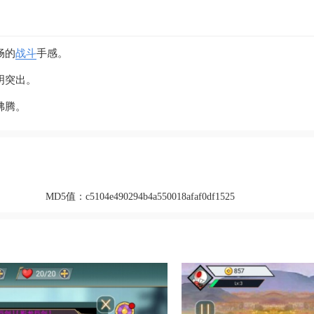
畅的
战斗
手感。
明突出。
沸腾。
MD5值：
c5104e490294b4a550018afaf0df1525