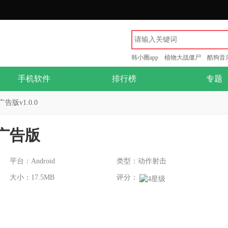
韩小圈app
植物大战僵尸
酷狗音
手机软件
排行榜
专题
版v1.0.0
广告版
平台：Android
类型：动作射击
大小：17.5MB
评分：