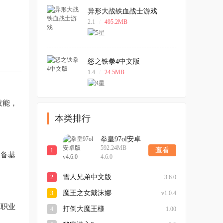
异形大战铁血战士游戏
2.1
/
495.2MB
怒之铁拳4中文版
1.4
/
24.5MB
技能，
本类排行
拳皇97ol安卓
592.24MB
版v4.6.0
查看
1
装备基
4.6.0
雪人兄弟中文版
2
3.6.0
魔王之女戴沫娜
3
v1.0.4
该职业
打倒大魔王様
4
1.00