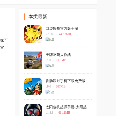
本类最新
口袋铁拳官方版手游
v20.05
/
447.7MB
玩家可
丰富。
王牌吃鸡大作战
v1.0
/
71.0MB
香肠派对手机下载免费版
v9.0
/
687MB
太阳危机起源手游(太阳起
源)
v1.8.3
/
411.1MB