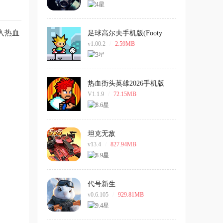
入热血
足球高尔夫手机版(Footy
Golf)
v1.00.2
/
2.59MB
热血街头英雄2026手机版
V1.1.9
/
72.15MB
坦克无敌
v13.4
/
827.94MB
代号新生
v0.6.105
/
929.81MB