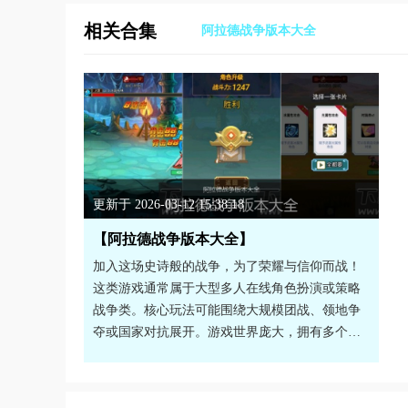
相关合集
阿拉德战争版本大全
更新于 2026-03-12 15:38:18
【阿拉德战争版本大全】
加入这场史诗般的战争，为了荣耀与信仰而战！
这类游戏通常属于大型多人在线角色扮演或策略
战争类。核心玩法可能围绕大规模团战、领地争
夺或国家对抗展开。游戏世界庞大，拥有多个阵
营和势力，玩家之间的互动极其频繁。战斗场面
宏大，讲究团队配合与战术指挥。养成系统深度
十足，从个人装备到军团科技，都需要投入大量