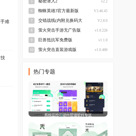
秘密潜入2
5
v2.2
蜘蛛英雄3官方最新版
6
V3.46.45
交错战线(内附兑换码大
7
V2.8.0
对手难
全)最新免费版
萤火突击手游无广告版
8
v1.0.226
巨兽抵抗军免费版
9
v1.1.0
萤火突击直装游戏版
10
v1.0.400
与技
热门专题