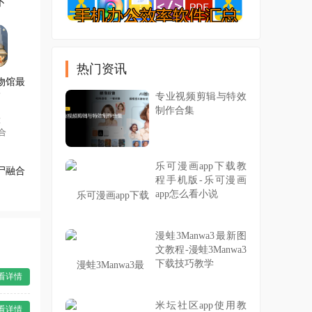
卜
热门资讯
物馆最
本
专业视频剪辑与特效
制作合集
乐可漫画app下载教
尸融合
程手机版-乐可漫画
app怎么看小说
漫蛙3Manwa3最新图
文教程-漫蛙3Manwa3
下载技巧教学
看详情
米坛社区app使用教
看详情