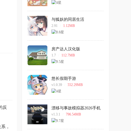
与狐妖的同居生活
2.91
/
1.12MB
房产达人汉化版
1.7
/
112.7MB
悠长假期手游
v1.0.39
/
552.29MB
的反
漂移与事故模拟器2026手机
版
v1.3.1
/
796.54MB
关系，