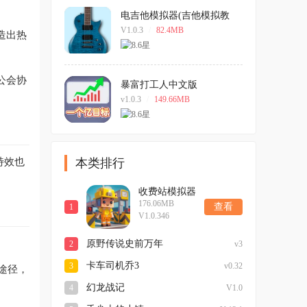
电吉他模拟器(吉他模拟教
学) 安卓版
V1.0.3
/
82.4MB
造出热
公会协
暴富打工人中文版
v1.0.3
/
149.66MB
特效也
本类排行
收费站模拟器
176.06MB
2026最新版
查看
1
V1.0.346
原野传说史前万年
2
v3
卡车司机乔3
3
v0.32
途径，
幻龙战记
4
V1.0