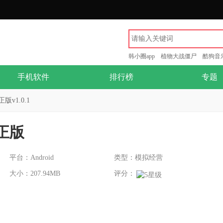
韩小圈app
植物大战僵尸
酷狗音
手机软件
排行榜
专题
v1.0.1
正版
平台：Android
类型：模拟经营
大小：207.94MB
评分：