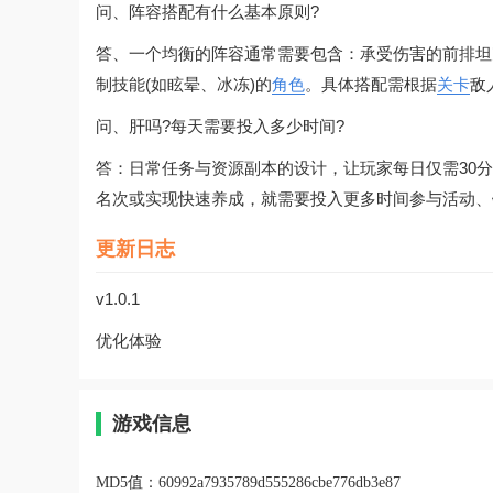
问、阵容搭配有什么基本原则?
答、一个均衡的阵容通常需要包含：承受伤害的前排坦
制技能(如眩晕、冰冻)的
角色
。具体搭配需根据
关卡
敌
问、肝吗?每天需要投入多少时间?
答：日常任务与资源副本的设计，让玩家每日仅需30
名次或实现快速养成，就需要投入更多时间参与活动、
更新日志
v1.0.1
优化体验
游戏信息
MD5值：
60992a7935789d555286cbe776db3e87