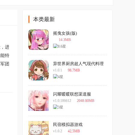
本类最新
摇曳女孩(版)
/
14.3MB
能，进
技能特
的军团
异世界厨房超人气现代料理
店游戏
v1.0.1
/
98.7MB
闪耀暖暖联想渠道服
v1.0.186612
/
2048.00MB
民宿模拟器游戏
v1.0.2
/
42.5MB