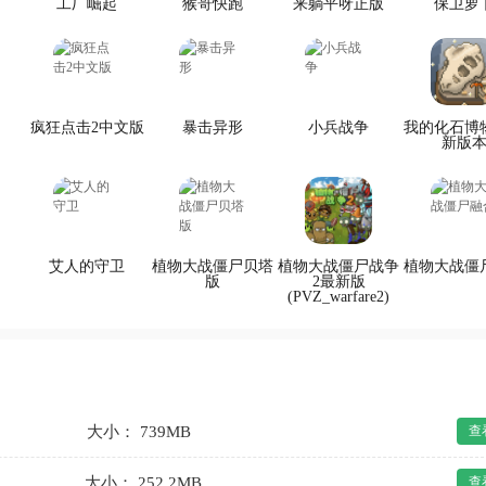
工厂崛起
猴哥快跑
来躺平呀正版
保卫萝
疯狂点击2中文版
暴击异形
小兵战争
我的化石博
新版
艾人的守卫
植物大战僵尸贝塔
植物大战僵尸战争
植物大战僵
版
2最新版
(PVZ_warfare2)
大小： 739MB
查
大小： 252.2MB
查