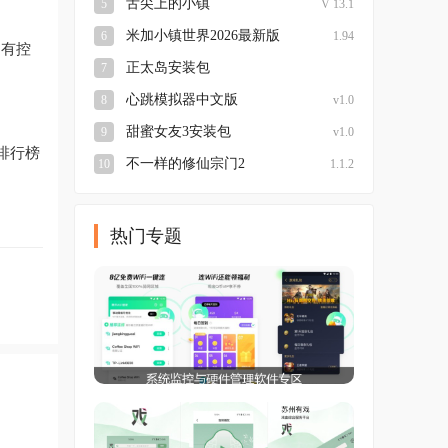
舌尖上的小镇
5
V 13.1
米加小镇世界2026最新版
6
1.94
拥有控
正太岛安装包
7
v官网:www.lybh.me
心跳模拟器中文版
8
v1.0
甜蜜女友3安装包
9
v1.0
排行榜
不一样的修仙宗门2
10
1.1.2
热门专题