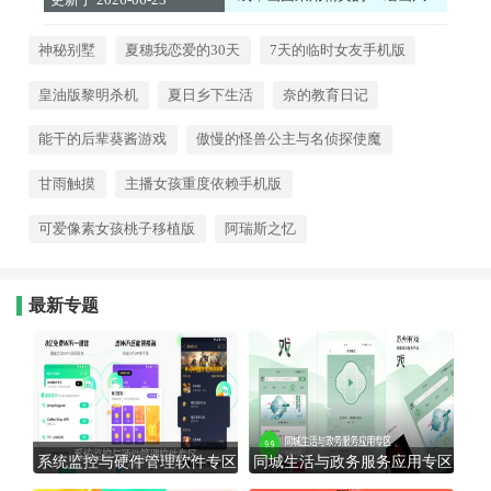
格，角色设计细腻，每个角色都
16:41:02
具备独特个性与形象。此外，每
个场景的背景细节满满，带来沉
神秘别墅
夏穗我恋爱的30天
7天的临时女友手机版
浸式的视觉体验。
皇油版黎明杀机
夏日乡下生活
奈的教育日记
能干的后辈葵酱游戏
傲慢的怪兽公主与名侦探使魔
甘雨触摸
主播女孩重度依赖手机版
可爱像素女孩桃子移植版
阿瑞斯之忆
最新专题
系统监控与硬件管理软件专区
同城生活与政务服务应用专区