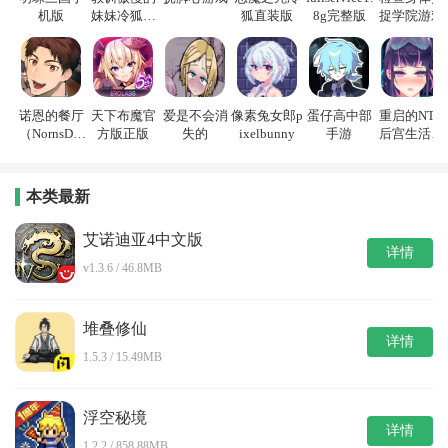
机版
妹妹冷狐游
狐直装版
8g完整版
捉学院游戏
戏
诺恩的餐厅
天下布魔官
爱是不会消
像素兔女郎p
蛋仔高中部
重启的NTR
（NornsDin
方版正版
失的
ixelbunny
手游
后宫生活游
e）
戏
本类最新
艾诺迪亚4中文版
详情
v1.3.6 / 46.8MB
堆叠修仙
详情
1.5.3 / 15.49MB
浮空秘境
详情
1.2.2 / 858.88MB