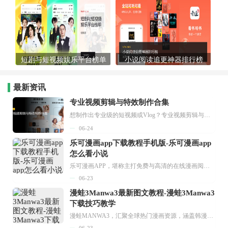
短剧与短视频娱乐平台榜单
小说阅读追更神器排行榜
最新资讯
专业视频剪辑与特效制作合集
想制作出专业级的短视频或Vlog？专业视频剪辑与特效制作大全专题为你提供了从剪辑、抠像到特效包装的全套解决方案。无论是添加炫酷的片头、进行精准的视频抠图，还是制...
06-24
乐可漫画app下载教程手机版-乐可漫画app
怎么看小说
乐可漫画APP，堪称主打免费与高清的在线漫画阅读神器。其官方版提供海量完整版漫画资源，无论是国内漫画，还是日漫、韩漫、台漫、美漫等国外漫画，应有尽有，随时供你阅读。只需轻点一下，便能直接进入阅读界面。不仅如此，乐可漫画最新版本更新速度极快，在这里，你总能抢先看到全网一手漫画章节内容！...
06-23
漫蛙3Manwa3最新图文教程-漫蛙3Manwa3
下载技巧教学
漫蛙MANWA3，汇聚全球热门漫画资源，涵盖韩漫、欧美漫画、国漫等多种类型，题材丰富多样，全方位满足用户阅读喜好。它不仅是阅读平台，更是创作平台，为广大用户打造零门槛创作环境。...
06-23