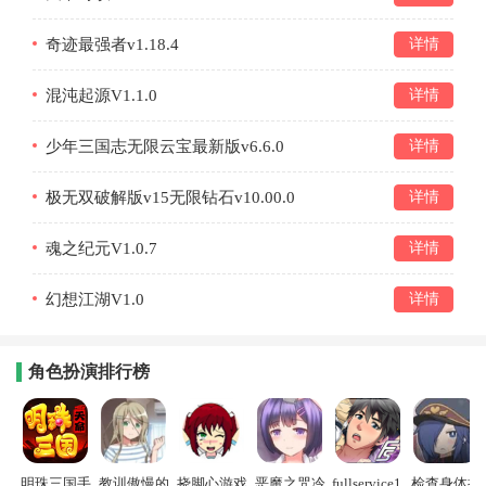
奇迹最强者v1.18.4
详情
混沌起源V1.1.0
详情
少年三国志无限云宝最新版v6.6.0
详情
极无双破解版v15无限钻石v10.00.0
详情
魂之纪元V1.0.7
详情
幻想江湖V1.0
详情
角色扮演排行榜
明珠三国手
教训傲慢的
挠脚心游戏
恶魔之咒冷
fullservice1.
检查身体捕