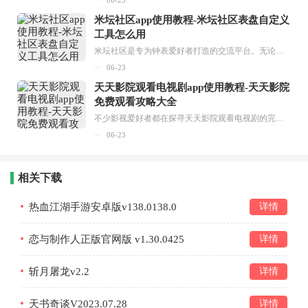
米坛社区app使用教程-米坛社区表盘自定义
工具怎么用
米坛社区是专为钟表爱好者打造的交流平台。无论你是初涉钟表领域的普通爱好者，还是拥有多年收藏经验的资深玩家，都能在此找到属于自己的天地。 无需注册，就能轻松参与其中。通过专业的讨论论坛与丰富的交互功能，你可与世界各地的钟表爱好者畅快交流。若你钟情于钟表，米坛社区无疑是值得一试的理想之选。在这里，你能获取最新的手表资讯，交流见解，提升鉴赏品味，让每一块手表都成为收藏故事中重要的一部分。感兴趣的朋友，不要错过下载机会。...
06-23
天天影院观看电视剧app使用教程-天天影院
免费观看攻略大全
不少影视爱好者都在探寻天天影院观看电视剧的完整方法，结合最新平台使用规则，本篇新手入门攻略全面讲解观看渠道、检索流程、播放设置以及画面模式调整等实用内容。全文适配手机、电脑等主流设备，步骤简洁易懂，无论是初次使用的新手，还是想要优化观影体验的用户，都能参照内容快速上手，熟练掌握平台各项操作技巧，轻松畅享影视内容。...
06-23
相关下载
热血江湖手游安卓版v138.0138.0
详情
恋与制作人正版官网版 v1.30.0425
详情
斩月屠龙v2.2
详情
天书奇谈V2023.07.28
详情