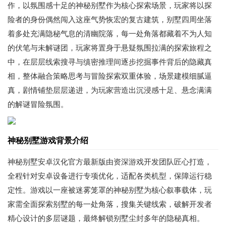
作，以氛围感十足的神秘别墅作为核心探索场景，玩家将以探
险者的身份偶然闯入这座气势恢宏的复古建筑，别墅四周坐落
着多处充满隐秘气息的清幽院落，每一处角落都藏着不为人知
的伏笔与未解谜团，玩家将置身于悬疑氛围拉满的探索旅程之
中，在层层线索搜寻与缜密推理间逐步挖掘事件背后的隐藏真
相，整体融合策略思考与冒险探索双重体验，场景建模细腻逼
真，剧情铺垫层层递进，为玩家营造出沉浸感十足、悬念满满
的解谜冒险氛围。
神秘别墅游戏背景介绍
神秘别墅安卓汉化官方最新版由资深游戏开发团队匠心打造，
全程针对安卓设备进行专项优化，适配各类机型，保障运行稳
定性。游戏以一座被迷雾笼罩的神秘别墅为核心叙事载体，玩
家需全面探索别墅的每一处角落，搜集关键线索，破解开发者
精心设计的多层谜题，最终解锁别墅尘封多年的隐秘真相。