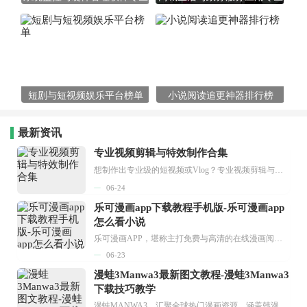
短剧与短视频娱乐平台榜单
小说阅读追更神器排行榜
最新资讯
专业视频剪辑与特效制作合集
想制作出专业级的短视频或Vlog？专业视频剪辑与特效制作大全专题为你提供了从剪辑、抠像到特效包装的全套解决方案。无论是添加炫酷的片头、进行精准的视频抠图，还是制...
06-24
乐可漫画app下载教程手机版-乐可漫画app
怎么看小说
乐可漫画APP，堪称主打免费与高清的在线漫画阅读神器。其官方版提供海量完整版漫画资源，无论是国内漫画，还是日漫、韩漫、台漫、美漫等国外漫画，应有尽有，随时供你阅读。只需轻点一下，便能直接进入阅读界面。不仅如此，乐可漫画最新版本更新速度极快，在这里，你总能抢先看到全网一手漫画章节内容！...
06-23
漫蛙3Manwa3最新图文教程-漫蛙3Manwa3
下载技巧教学
漫蛙MANWA3，汇聚全球热门漫画资源，涵盖韩漫、欧美漫画、国漫等多种类型，题材丰富多样，全方位满足用户阅读喜好。它不仅是阅读平台，更是创作平台，为广大用户打造零门槛创作环境。...