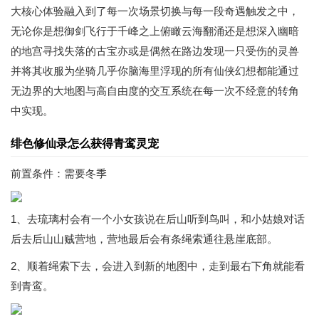
大核心体验融入到了每一次场景切换与每一段奇遇触发之中，
无论你是想御剑飞行于千峰之上俯瞰云海翻涌还是想深入幽暗
的地宫寻找失落的古宝亦或是偶然在路边发现一只受伤的灵兽
并将其收服为坐骑几乎你脑海里浮现的所有仙侠幻想都能通过
无边界的大地图与高自由度的交互系统在每一次不经意的转角
中实现。
绯色修仙录怎么获得青鸾灵宠
前置条件：需要冬季
1、去琉璃村会有一个小女孩说在后山听到鸟叫，和小姑娘对话
后去后山山贼营地，营地最后会有条绳索通往悬崖底部。
2、顺着绳索下去，会进入到新的地图中，走到最右下角就能看
到青鸾。