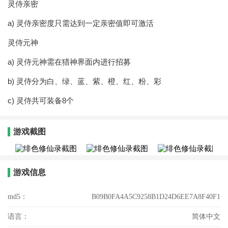
灵侍亲密
a) 灵侍亲密度只需达到一定亲密值即可激活
灵侍元神
a) 灵侍元神需在猎神界面内进行招募
b) 灵侍分为白、绿、蓝、紫、橙、红、粉、彩
c) 灵侍共可装备8个
游戏截图
游戏信息
md5：
B09B0FA4A5C9258B1D24D6EE7A8F40F1
语言：
简体中文