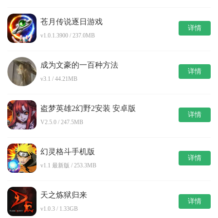
苍月传说逐日游戏
详情
v1.0.1.3900 / 237.0MB
成为文豪的一百种方法
详情
v3.1 / 44.21MB
盗梦英雄2幻野2安装 安卓版
详情
V2.5.0 / 247.5MB
幻灵格斗手机版
详情
v1.1 最新版 / 253.3MB
天之炼狱归来
详情
v1.0.3 / 1.33GB