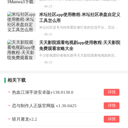
06-23
米坛社区app使用教程-米坛社区表盘自定义
工具怎么用
米坛社区是专为钟表爱好者打造的交流平台。无论你是初涉钟表领域的普通爱好者，还是拥有多年收藏经验的资深玩家，都能在此找到属于自己的天地。 无需注册，就能轻松参与其中。通过专业的讨论论坛与丰富的交互功能，你可与世界各地的钟表爱好者畅快交流。若你钟情于钟表，米坛社区无疑是值得一试的理想之选。在这里，你能获取最新的手表资讯，交流见解，提升鉴赏品味，让每一块手表都成为收藏故事中重要的一部分。感兴趣的朋友，不要错过下载机会。...
06-23
天天影院观看电视剧app使用教程-天天影院
免费观看攻略大全
不少影视爱好者都在探寻天天影院观看电视剧的完整方法，结合最新平台使用规则，本篇新手入门攻略全面讲解观看渠道、检索流程、播放设置以及画面模式调整等实用内容。全文适配手机、电脑等主流设备，步骤简洁易懂，无论是初次使用的新手，还是想要优化观影体验的用户，都能参照内容快速上手，熟练掌握平台各项操作技巧，轻松畅享影视内容。...
06-23
相关下载
热血江湖手游安卓版v138.0138.0
详情
恋与制作人正版官网版 v1.30.0425
详情
斩月屠龙v2.2
详情