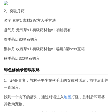
2、突破丹药
名字 素材1 素材2 配方入手方法
凝气丹 元气草x1 初级药材包x1 初始拥有
春季药店80灵石购入
聚神丹 收魂草x1 初级药材包x1 秘境3层boss宝箱
秋季药店320灵石购入
绯色修仙录游戏攻略
1、宠物-青鸾：与村子里坐在秋千上的女孩对话后，前往后山并
一直深入。
找到一个向下的箭头，通过对话进入
地图
打怪，胜利后即可将
其收为宠物。