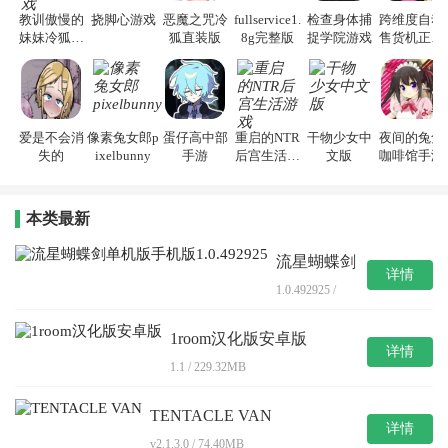
教训傲慢的
挠脚心游戏
恶魔之咒冷
fullservice1.
检查身体捕
跨维度自动
妹妹冷狐游
狐直装版
8g完整版
捉学院游戏
售货机正式
戏
版
爱是不会消
像素兔女郎p
蛋仔高中部
重启的NTR
干物少女中
夜间的兔兔
失的
ixelbunny
手游
后宫生活游
文版
咖啡馆手游
戏
本类最新
流星蝴蝶剑
详情
单机版手机
1.0.492925 /
版1.0.492925
1894.23MB
1room汉化版安卓版
详情
1.1 / 229.32MB
TENTACLE VAN
详情
v2.1.3.0 / 74.40MB