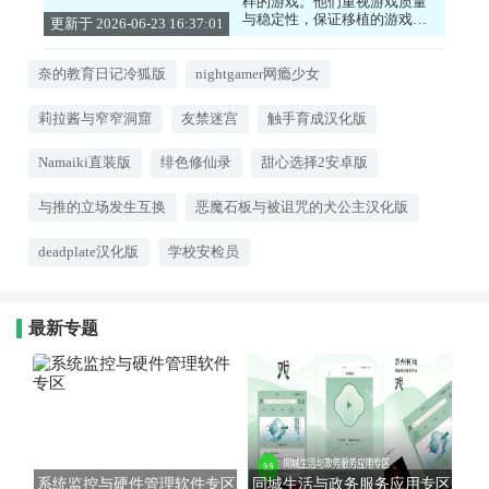
样的游戏。他们重视游戏质量
与稳定性，保证移植的游戏在
更新于 2026-06-23 16:37:01
安卓设备上流畅运行。针对语
言问题，冷狐汉化组提供了出
色的解决方案，让玩家能尽情
奈的教育日记冷狐版
nightgamer网瘾少女
享受游戏乐趣。 凭借专业态度
与技术，冷狐汉化组打造了一
莉拉酱与窄窄洞窟
友禁迷宫
触手育成汉化版
个独特的游戏世界。无论你钟
情角色扮演游戏，还是偏爱动
作冒险游戏，冷狐汉化组都能
Namaiki直装版
绯色修仙录
甜心选择2安卓版
给出优质的游戏选择。
与推的立场发生互换
恶魔石板与被诅咒的犬公主汉化版
deadplate汉化版
学校安检员
最新专题
系统监控与硬件管理软件专区
同城生活与政务服务应用专区