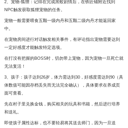
2、宠物-狐狸：记得在完成黑蛟剧情后，在铁匠铺附近找到
NPC触发获取狐狸宠物的任务。
宠物一般需要喂食五颗一级内丹和五颗二级内丹才能返回家
中。
在宠物房间进行对话触发相关事件，有评论指出宠物需要达到
一定好感度才能触发特定选项。
在打没有把握的BOSS时，切勿带上宠物，因为宠物一旦死亡就
无法复活！
3、孩子：孩子达到26岁，体力需达到30，好感度需达到90（具
体数值可能因存档丢失而无法完全确认），具体要求在养成页
面可查看。
先在村子里兑换金钱，购买相关的玩具和书籍，然后进行培养
和送礼。
即使孩子属性达标，也不要轻易将其送去师门，因为一旦送