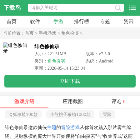
下载鸟
首页
软件
手游
排行榜
专题
资讯
当前位置：
首页
>
手机游戏
>
角色扮演
>
绯色修仙录
大小：221.51MB
版本：v7.5.0
类别：
角色扮演
系统：Android
更新：2026-05-14 15:23:04
立即下载
游戏介绍
应用截图
评论
0
冷狐移植100款
小熊桃子移植1000款
冒险
绯色修仙录这款仙侠
主题
的
冒险游戏
从你首次踏入那片雾气缭
绕、灵脉纵横的庞大世界开始便将“自由探索”与“收集养成”这两