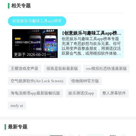
相关专题
创意娱乐与趣味工具app榜单
创意娱乐与趣味工具app榜单
创意娱乐与趣味工具app榜单专题
充满了奇思妙想与欢乐元素。你可
以用变声器整蛊朋友，用测谎仪活
跃聚会气氛，或用模拟软件体验别
更新于 2026-06-21
样人生。这些工具虽然不严肃，但
15:32:04
能为你带来纯粹的快乐与放松。感
兴趣的小伙伴快快下载吧！
王耀游戏变声器
假装是鼠标最新版
esc模拟社恐快逃最新版
空气锁屏软件(Air Lock Screen)
怪物闹钟官方版
海龟汤推理app最新版畅玩版
娱乐测谎仪app
整人屏幕软件
mufy ai
最新专题