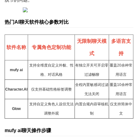
热门AI聊天软件核心参数对比
无限制聊天模
多语言支
软件名称
专属角色定制功能
式
持
支持全维度自定义外貌、性
有独立开关可开启零
覆盖20余种常
mufy ai
格、对话风格
过滤畅聊
用语言
全程内置敏感词过滤
覆盖10余种常
Character.AI
仅支持基础性格标签调整
无法关闭
用语言
支持自定义角色人设但无法
内置合规内容审核机
仅支持简体中
Glow
调整外观
制
文
mufy ai聊天操作步骤