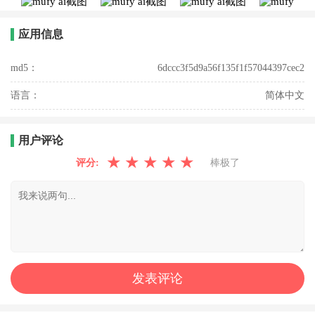
应用信息
md5：
6dccc3f5d9a56f135f1f57044397cec2
语言：
简体中文
用户评论
★
★
★
★
★
评分:
棒极了