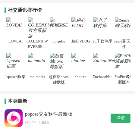
社交通讯排行榜
LOVEAI
CO.BENX.W
poipiku
糖心VLOG
丸子软件库
Seele聊天软
EVERSE官
件
方最新版
lsposed框架
meimodu
超自然nova
chattee
EnchantNet
PiuPiu酱最
静默版
新版本
本类最新
popose交友软件最新版
详情
v1.0.7 / 44.3MB