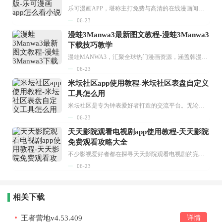
乐可漫画APP，堪称主打免费与高清的在线漫画阅读神器。其官方版提供海量完整版漫画资源，无论是国内漫画，还是日漫、韩漫、台漫、美漫等国外漫画，应有尽有，随时供你阅读。只需轻点一下，便能直接进入阅读界面。不仅如此，乐可漫画最新版本更新速度极快，在这里，你总能抢先看到全网一手漫画章节内容！...
06-23
漫蛙3Manwa3最新图文教程-漫蛙3Manwa3
下载技巧教学
漫蛙MANWA3，汇聚全球热门漫画资源，涵盖韩漫、欧美漫画、国漫等多种类型，题材丰富多样，全方位满足用户阅读喜好。它不仅是阅读平台，更是创作平台，为广大用户打造零门槛创作环境。...
06-23
米坛社区app使用教程-米坛社区表盘自定义
工具怎么用
米坛社区是专为钟表爱好者打造的交流平台。无论你是初涉钟表领域的普通爱好者，还是拥有多年收藏经验的资深玩家，都能在此找到属于自己的天地。 无需注册，就能轻松参与其中。通过专业的讨论论坛与丰富的交互功能，你可与世界各地的钟表爱好者畅快交流。若你钟情于钟表，米坛社区无疑是值得一试的理想之选。在这里，你能获取最新的手表资讯，交流见解，提升鉴赏品味，让每一块手表都成为收藏故事中重要的一部分。感兴趣的朋友，不要错过下载机会。...
06-23
天天影院观看电视剧app使用教程-天天影院
免费观看攻略大全
不少影视爱好者都在探寻天天影院观看电视剧的完整方法，结合最新平台使用规则，本篇新手入门攻略全面讲解观看渠道、检索流程、播放设置以及画面模式调整等实用内容。全文适配手机、电脑等主流设备，步骤简洁易懂，无论是初次使用的新手，还是想要优化观影体验的用户，都能参照内容快速上手，熟练掌握平台各项操作技巧，轻松畅享影视内容。...
06-23
相关下载
王者营地v4.53.409
详情