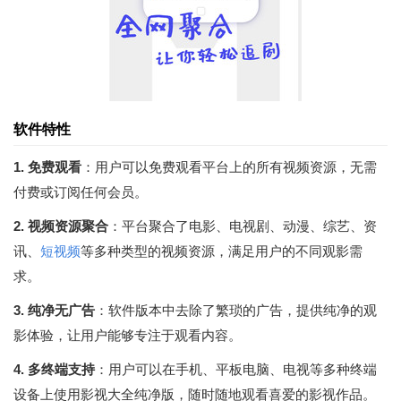
软件特性
1. 免费观看
：用户可以免费观看平台上的所有视频资源，无需
付费或订阅任何会员。
2. 视频资源聚合
：平台聚合了电影、电视剧、动漫、综艺、资
讯、
短视频
等多种类型的视频资源，满足用户的不同观影需
求。
3. 纯净无广告
：软件版本中去除了繁琐的广告，提供纯净的观
影体验，让用户能够专注于观看内容。
4. 多终端支持
：用户可以在手机、平板电脑、电视等多种终端
设备上使用影视大全纯净版，随时随地观看喜爱的影视作品。