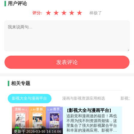
用户评论
★
★
★
★
★
评分:
棒极了
相关专题
影视大全与漫画平台
漫画与影视资源应用精选
影视大
影视大全与漫画平台
追剧党和漫画迷的福音！再也
不用为找不到资源而烦恼，这
里集合了强大的影视聚合平台
和丰富的漫画应用。影视平台
更新于 2026-03-16 14:14:06