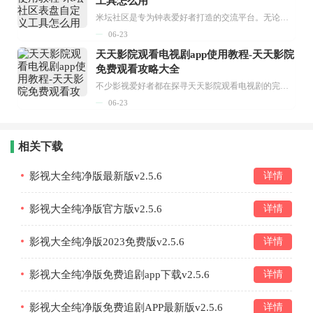
工具怎么用
米坛社区是专为钟表爱好者打造的交流平台。无论你是初涉钟表领域的普通爱好者，还是拥有多年收藏经验的资深玩家，都能在此找到属于自己的天地。 无需注册，就能轻松参与其中。通过专业的讨论论坛与丰富的交互功能，你可与世界各地的钟表爱好者畅快交流。若你钟情于钟表，米坛社区无疑是值得一试的理想之选。在这里，你能获取最新的手表资讯，交流见解，提升鉴赏品味，让每一块手表都成为收藏故事中重要的一部分。感兴趣的朋友，不要错过下载机会。...
06-23
天天影院观看电视剧app使用教程-天天影院
免费观看攻略大全
不少影视爱好者都在探寻天天影院观看电视剧的完整方法，结合最新平台使用规则，本篇新手入门攻略全面讲解观看渠道、检索流程、播放设置以及画面模式调整等实用内容。全文适配手机、电脑等主流设备，步骤简洁易懂，无论是初次使用的新手，还是想要优化观影体验的用户，都能参照内容快速上手，熟练掌握平台各项操作技巧，轻松畅享影视内容。...
06-23
相关下载
影视大全纯净版最新版v2.5.6
详情
影视大全纯净版官方版v2.5.6
详情
影视大全纯净版2023免费版v2.5.6
详情
影视大全纯净版免费追剧app下载v2.5.6
详情
影视大全纯净版免费追剧APP最新版v2.5.6
详情