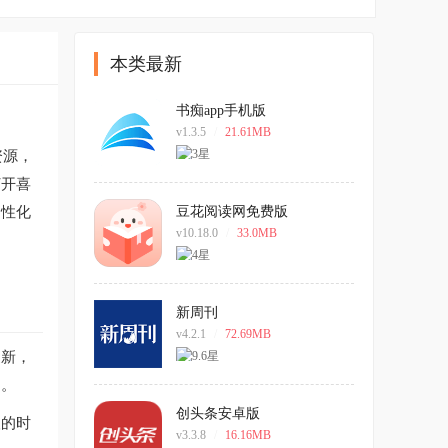
本类最新
书痴app手机版
v1.3.5
/
21.61MB
资源，
打开喜
个性化
豆花阅读网免费版
v10.18.0
/
33.0MB
新周刊
v4.2.1
/
72.69MB
更新，
间。
创头条安卓版
人的时
v3.3.8
/
16.16MB