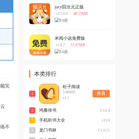
jocy囧次元正版
v1.5.8.0
/
48.15MB
米阅小说免费版
v3.8.2
/
12.97MB
本类排行
，能完
松子阅读
5.86MB
查看
1
v1.5
到云
鸿雁传书
2
V3.0.4
手机听书大全
3
v33.0
网络不
龙门书林
4
V1.0.15