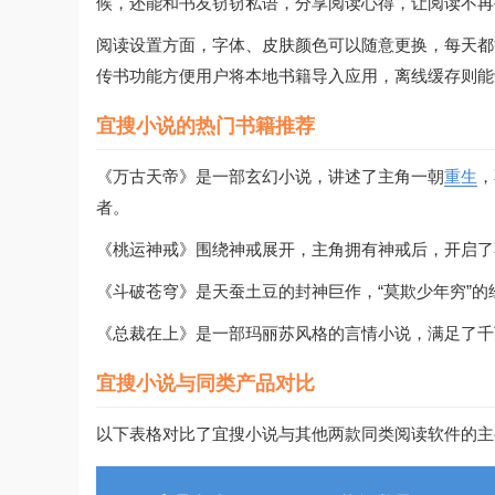
候，还能和书友窃窃私语，分享阅读心得，让阅读不再
阅读设置方面，字体、皮肤颜色可以随意更换，每天都能
传书功能方便用户将本地书籍导入应用，离线缓存则能
宜搜小说的热门书籍推荐
《万古天帝》是一部玄幻小说，讲述了主角一朝
重生
，
者。
《桃运神戒》围绕神戒展开，主角拥有神戒后，开启了
《斗破苍穹》是天蚕土豆的封神巨作，“莫欺少年穷”
《总裁在上》是一部玛丽苏风格的言情小说，满足了千
宜搜小说与同类产品对比
以下表格对比了宜搜小说与其他两款同类阅读软件的主