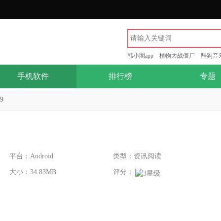
韩小圈app
植物大战僵尸
酷狗音
手机软件
排行榜
专题
9
平台：Android
类型：资讯阅读
大小：34.83MB
评分：