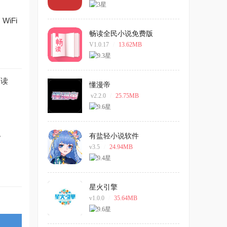
iFi
畅读全民小说免费版
V1.0.17
/
13.62MB
多读
懂漫帝
v2.2.0
/
25.75MB
。
有盐轻小说软件
v3.5
/
24.94MB
星火引擎
v1.0.0
/
35.64MB