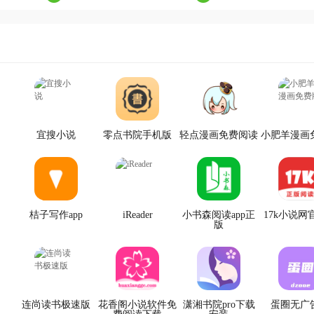
宜搜小说
零点书院手机版
轻点漫画免费阅读
小肥羊漫画
桔子写作app
iReader
小书森阅读app正
17k小说网
版
连尚读书极速版
花香阁小说软件免
潇湘书院pro下载
蛋圈无广