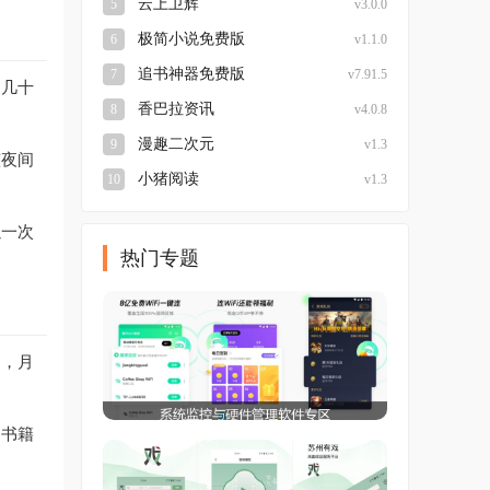
云上卫辉
5
v3.0.0
极简小说免费版
6
v1.1.0
追书神器免费版
7
v7.91.5
。几十
香巴拉资讯
8
v4.0.8
漫趣二次元
9
v1.3
整夜间
小猪阅读
10
v1.3
以一次
热门专题
同，月
、书籍