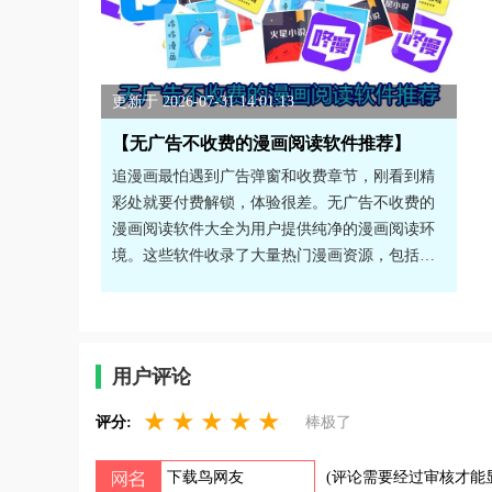
更新于 2026-07-31 14:01:13
【无广告不收费的漫画阅读软件推荐】
追漫画最怕遇到广告弹窗和收费章节，刚看到精
彩处就要付费解锁，体验很差。无广告不收费的
漫画阅读软件大全为用户提供纯净的漫画阅读环
境。这些软件收录了大量热门漫画资源，包括韩
漫、日漫、国漫等分类，更新速度快，同步连载
进度。界面设计简洁，没有烦人广告，支持离线
缓存，没网也能看。部分软件还提供汉化版，不
用担心语言障碍。不用充值会员，就能畅享海量
用户评论
漫画内容，是漫画爱好者的理想选择。
★
★
★
★
★
评分:
棒极了
(评论需要经过审核才能