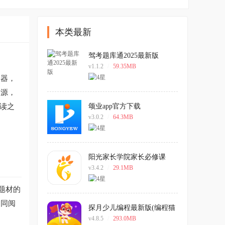
本类最新
驾考题库通2025最新版
v1.1.2
/
59.35MB
神器，
资源，
读之
颂业app官方下载
v3.0.2
/
64.3MB
阳光家长学院家长必修课
v3.4.2
/
29.1MB
题材的
不同阅
探月少儿编程最新版(编程猫
在线)
v4.8.5
/
293.0MB