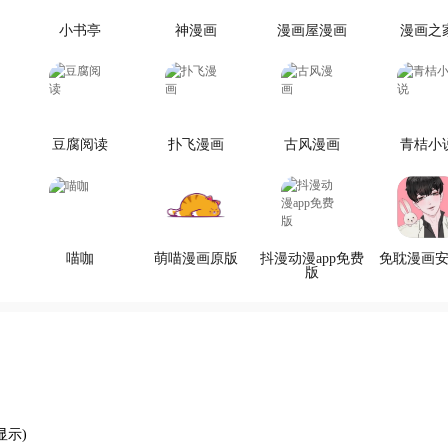
小书亭
神漫画
漫画屋漫画
漫画之
豆腐阅读
扑飞漫画
古风漫画
青桔小
喵咖
萌喵漫画原版
抖漫动漫app免费
免耽漫画
版
显示)