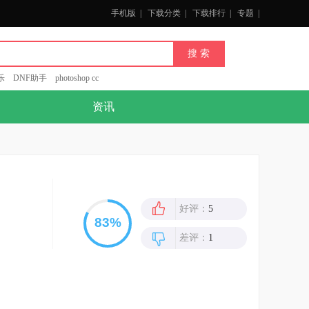
手机版
|
下载分类
|
下载排行
|
专题
|
乐
DNF助手
photoshop cc
资讯
好评：
5
差评：
1