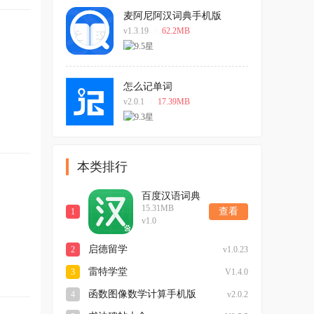
麦阿尼阿汉词典手机版
v1.3.19
/
62.2MB
怎么记单词
v2.0.1
/
17.39MB
本类排行
百度汉语词典
15.31MB
查看
1
v1.0
启德留学
2
v1.0.23
雷特学堂
3
V1.4.0
函数图像数学计算手机版
4
v2.0.2