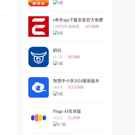
e奇学app下载安装官方免费
下载
v2905200 最新版
/
167.6MB
奶饪
v1.7.0
/
30.5MB
智慧中小学2024最新版本
v6.8.9
/
313.37MB
Pingo AI安卓版
v4.2.1
/
35.2MB