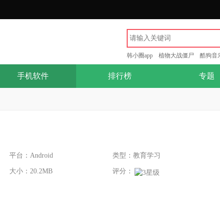
韩小圈app
植物大战僵尸
酷狗音
手机软件
排行榜
专题
平台：Android
类型：教育学习
大小：20.2MB
评分：