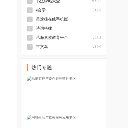
书法碑帖大全
5
V2.5.5
e会学
6
v3.4.8
星途径在线手机版
7
v3.0.9 最新版本
诗词格律
8
v4.1.1.1 安卓版
艺海素质教育平台
9
v1.3.3
古文岛
10
v3.0.0
热门专题