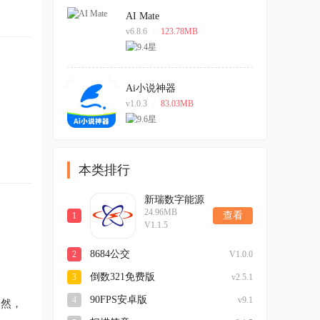
AI Mate
v6.8.6
/
123.78MB
Ai小说神器
v1.0.3
/
83.03MB
本类排行
新瑞数字能源
24.96MB
查看
1
V1.1.5
8684公交
2
V1.0.0
倒数321免费版
3
v2.5.1
90FPS安卓版
4
v9.1
自然，