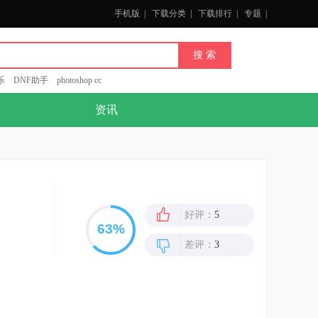
手机版
|
下载分类
|
下载排行
|
专题
|
乐
DNF助手
photoshop cc
资讯
好评：
5
差评：
3