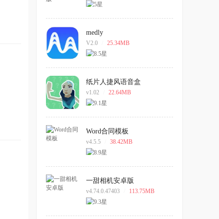
medly
V2.0
/
25.34MB
纸片人捷风语音盒
v1.02
/
22.64MB
Word合同模板
v4.5.5
/
38.42MB
一甜相机安卓版
v4.74.0.47403
/
113.75MB