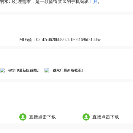
的水印处理需求，是一款值得尝试的手机编辑
工具
。
MD5值：
05fd7cd628bb837ab1904169bf51dd5c
直接点击下载
直接点击下载