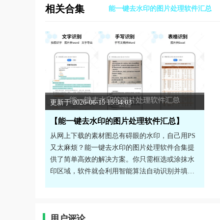
相关合集
能一键去水印的图片处理软件汇总
更新于 2026-06-15 15:34:03
【能一键去水印的图片处理软件汇总】
从网上下载的素材图总有碍眼的水印，自己用PS
又太麻烦？能一键去水印的图片处理软件合集提
供了简单高效的解决方案。你只需框选或涂抹水
印区域，软件就会利用智能算法自动识别并填充
背景，几秒钟就能得到一张干净的原图。除了去
水印，这些工具还集成了文字提取、图片编辑、
GIF制作等实用功能，堪称手机上的图片处理百宝
用户评论
箱。操作门槛极低，即使是没有任何修图经验的