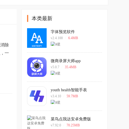
本类最新
字体预览软件
v2.4.100
/
6.4MB
印消除
识，一
微商录屏大师app
v5.0.7
/
35.4MB
youth health智能手表
v3.4.10
/
59.7MB
菜鸟点我达安卓免费版
v7.92.0
/
70.25MB