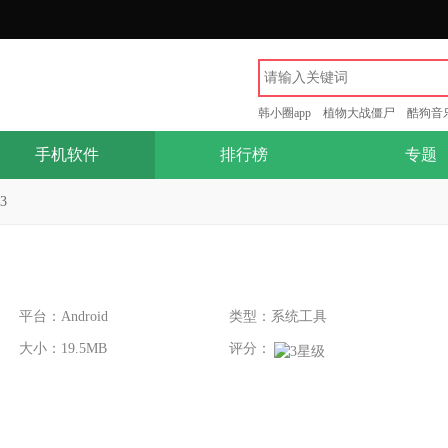
韩小圈app
植物大战僵尸
酷狗音
手机软件
排行榜
专题
3
平台：Android
类型：系统工具
大小：19.5MB
评分：