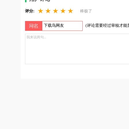
小白，也能轻松上手，快速获得专业级的处理效
★
★
★
★
★
评分:
棒极了
果。
(评论需要经过审核才能