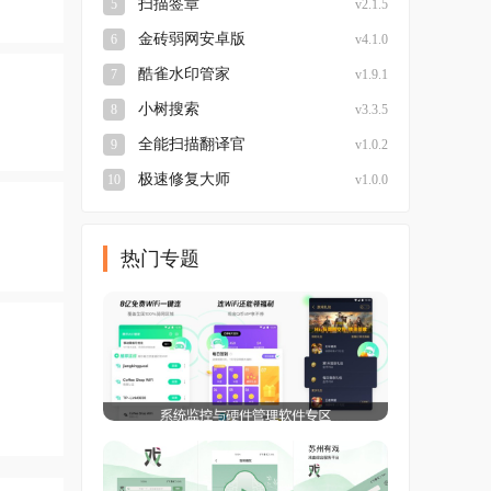
扫描签章
5
v2.1.5
金砖弱网安卓版
6
v4.1.0
酷雀水印管家
7
v1.9.1
小树搜索
8
v3.3.5
全能扫描翻译官
9
v1.0.2
极速修复大师
10
v1.0.0
热门专题