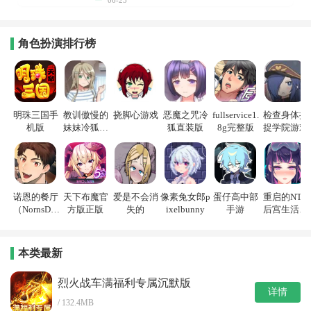
06-23
角色扮演排行榜
明珠三国手
教训傲慢的
挠脚心游戏
恶魔之咒冷
fullservice1.
检查身体捕
机版
妹妹冷狐游
狐直装版
8g完整版
捉学院游戏
戏
诺恩的餐厅
天下布魔官
爱是不会消
像素兔女郎p
蛋仔高中部
重启的NTR
（NornsDin
方版正版
失的
ixelbunny
手游
后宫生活游
e）
戏
本类最新
烈火战车满福利专属沉默版
详情
/ 132.4MB