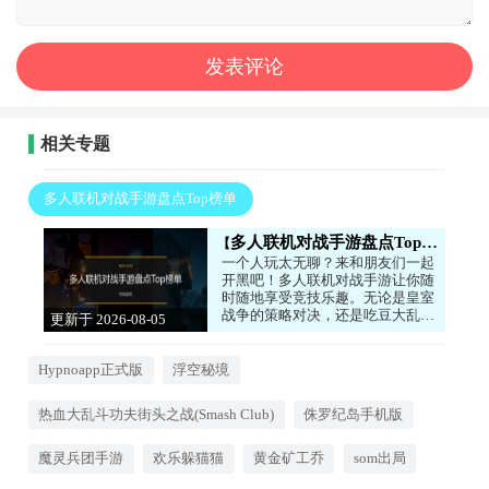
相关专题
多人联机对战手游盘点Top榜单
多人联机对战手游盘点Top榜单
一个人玩太无聊？来和朋友们一起
开黑吧！多人联机对战手游让你随
时随地享受竞技乐趣。无论是皇室
战争的策略对决，还是吃豆大乱斗
更新于 2026-08-05
的欢乐互怼，亦或是
12:45:07
SecretNeighbor的勾心斗角，都能
带来无尽的欢笑与刺激。与好友组
Hypnoapp正式版
浮空秘境
队，共同挑战对手，体验团队协作
的默契与胜利的喜悦。心动的话就
热血大乱斗功夫街头之战(Smash Club)
侏罗纪岛手机版
来下载试试看吧！
魔灵兵团手游
欢乐躲猫猫
黄金矿工乔
som出局