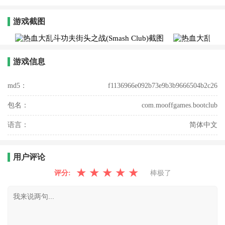
游戏截图
游戏信息
md5：
f1136966e092b73e9b3b9666504b2c26
包名：
com.mooffgames.bootclub
语言：
简体中文
用户评论
★
★
★
★
★
评分:
棒极了