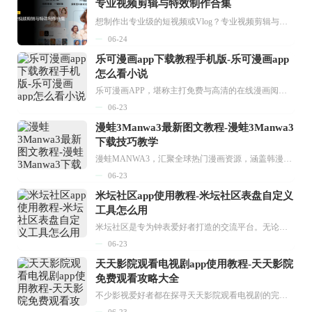
专业视频剪辑与特效制作合集
想制作出专业级的短视频或Vlog？专业视频剪辑与特效制作大全专题为你提供了从剪辑、抠像到特效包装的全套解决方案。无论是添加炫酷的片头、进行精准的视频抠图，还是制...
06-24
乐可漫画app下载教程手机版-乐可漫画app
怎么看小说
乐可漫画APP，堪称主打免费与高清的在线漫画阅读神器。其官方版提供海量完整版漫画资源，无论是国内漫画，还是日漫、韩漫、台漫、美漫等国外漫画，应有尽有，随时供你阅读。只需轻点一下，便能直接进入阅读界面。不仅如此，乐可漫画最新版本更新速度极快，在这里，你总能抢先看到全网一手漫画章节内容！...
06-23
漫蛙3Manwa3最新图文教程-漫蛙3Manwa3
下载技巧教学
漫蛙MANWA3，汇聚全球热门漫画资源，涵盖韩漫、欧美漫画、国漫等多种类型，题材丰富多样，全方位满足用户阅读喜好。它不仅是阅读平台，更是创作平台，为广大用户打造零门槛创作环境。...
06-23
米坛社区app使用教程-米坛社区表盘自定义
工具怎么用
米坛社区是专为钟表爱好者打造的交流平台。无论你是初涉钟表领域的普通爱好者，还是拥有多年收藏经验的资深玩家，都能在此找到属于自己的天地。 无需注册，就能轻松参与其中。通过专业的讨论论坛与丰富的交互功能，你可与世界各地的钟表爱好者畅快交流。若你钟情于钟表，米坛社区无疑是值得一试的理想之选。在这里，你能获取最新的手表资讯，交流见解，提升鉴赏品味，让每一块手表都成为收藏故事中重要的一部分。感兴趣的朋友，不要错过下载机会。...
06-23
天天影院观看电视剧app使用教程-天天影院
免费观看攻略大全
不少影视爱好者都在探寻天天影院观看电视剧的完整方法，结合最新平台使用规则，本篇新手入门攻略全面讲解观看渠道、检索流程、播放设置以及画面模式调整等实用内容。全文适配手机、电脑等主流设备，步骤简洁易懂，无论是初次使用的新手，还是想要优化观影体验的用户，都能参照内容快速上手，熟练掌握平台各项操作技巧，轻松畅享影视内容。...