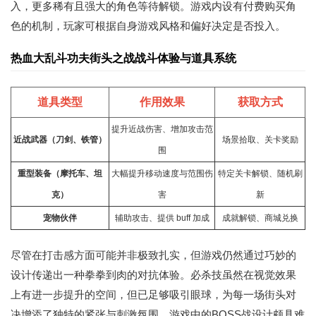
入，更多稀有且强大的角色等待解锁。游戏内设有付费购买角
色的机制，玩家可根据自身游戏风格和偏好决定是否投入。
热血大乱斗功夫街头之战战斗体验与道具系统
道具类型
作用效果
获取方式
提升近战伤害、增加攻击范
近战武器（刀剑、铁管）
场景拾取、关卡奖励
围
重型装备（摩托车、坦
大幅提升移动速度与范围伤
特定关卡解锁、随机刷
克）
害
新
宠物伙伴
辅助攻击、提供 buff 加成
成就解锁、商城兑换
尽管在打击感方面可能并非极致扎实，但游戏仍然通过巧妙的
设计传递出一种拳拳到肉的对抗体验。必杀技虽然在视觉效果
上有进一步提升的空间，但已足够吸引眼球，为每一场街头对
决增添了独特的紧张与刺激氛围。游戏中的BOSS战设计颇具难