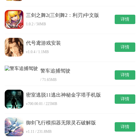
三剑之舞2(三剑舞2：利刃)中文版
详情
1.0.2 / 50MB
代号鸢游戏安装
详情
v1.0.4 / 1.1MB
警车追捕驾驶
详情
/ 71.65MB
密室逃脱11逃出神秘金字塔手机版
详情
v700.00.01 / 225MB
御剑飞行模拟器无限灵石破解版
详情
v1.11 / 231.8MB