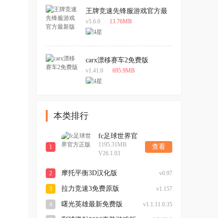
王牌竞速先锋服游戏官方最
新版
v5.6.0
/
13.76MB
carx漂移赛车2免费版
v1.41.0
/
695.9MB
本类排行
fc足球世界官
1195.31MB
方正版
查看
1
V26.1.03
摩托平衡3D汉化版
2
v0.97
拉力竞速3免费原版
3
v1.157
曙光英雄最新免费版
4
v1.1.11.0.35