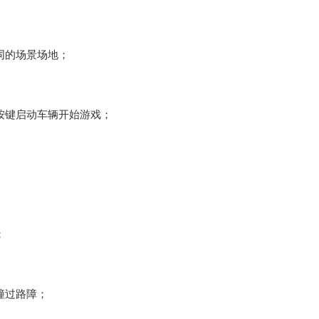
同的场景场地；
按键启动车辆开始游戏；
；
撞过路障；