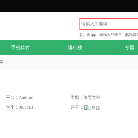
韩小圈app
植物大战僵尸
酷狗音
手机软件
排行榜
专题
6
平台：Android
类型：体育竞技
大小：30.8MB
评分：