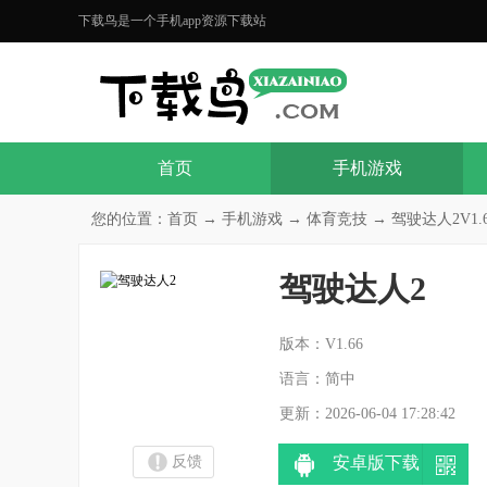
下载鸟是一个手机app资源下载站
首页
手机游戏
您的位置：
首页
→
手机游戏
→
体育竞技
→ 驾驶达人2V1.6
驾驶达人2
分
版本：V1.66
语言：简中
更新：2026-06-04 17:28:42
反馈
安卓版下载