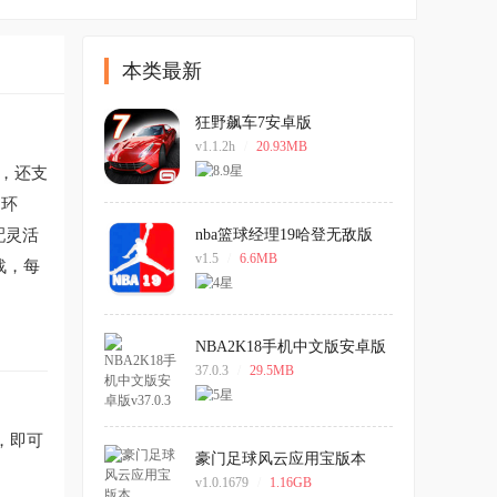
本类最新
狂野飙车7安卓版
v1.1.2h
/
20.93MB
，还支
驶环
配灵活
nba篮球经理19哈登无敌版
v1.5
/
6.6MB
战，每
NBA2K18手机中文版安卓版
v37.0.3
37.0.3
/
29.5MB
，即可
豪门足球风云应用宝版本
v1.0.1679
/
1.16GB