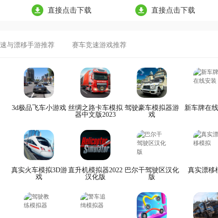
直接点击下载
直接点击下载
速与漂移手游推荐
赛车竞速游戏推荐
3d极品飞车小游戏
丝绸之路卡车模拟
驾驶豪车模拟器游
新车牌在
器中文版2023
戏
真实火车模拟3D游
直升机模拟器2022
巴尔干驾驶区汉化
真实漂移
戏
汉化版
版