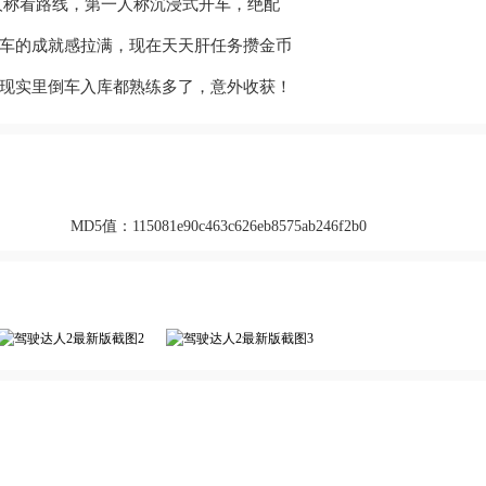
人称看路线，第一人称沉浸式开车，绝配
车的成就感拉满，现在天天肝任务攒金币
现实里倒车入库都熟练多了，意外收获！
MD5值：
115081e90c463c626eb8575ab246f2b0