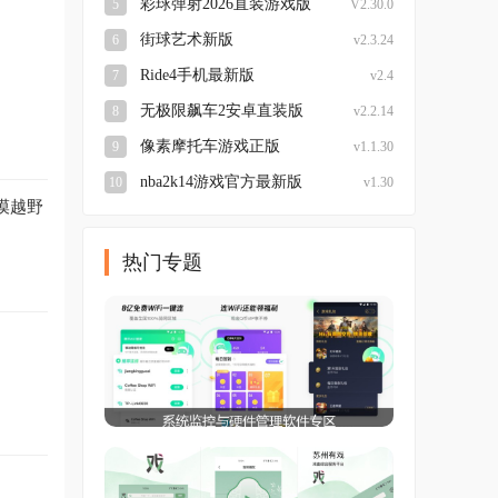
彩球弹射2026直装游戏版
5
V2.30.0
街球艺术新版
6
v2.3.24
Ride4手机最新版
7
v2.4
无极限飙车2安卓直装版
8
v2.2.14
像素摩托车游戏正版
9
v1.1.30
nba2k14游戏官方最新版
10
v1.30
漠越野
热门专题