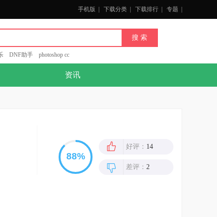
手机版
|
下载分类
|
下载排行
|
专题
|
乐
DNF助手
photoshop cc
资讯
好评：
14
差评：
2