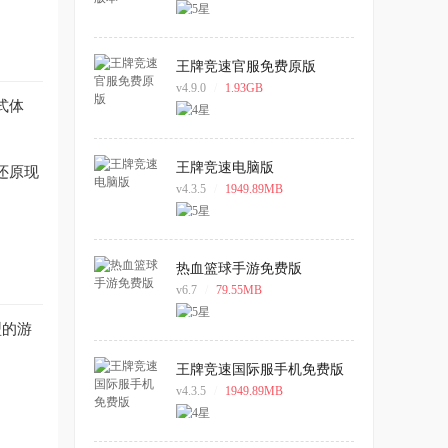
王牌竞速官服免费原版
v4.9.0
/
1.93GB
式体
王牌竞速电脑版
还原现
v4.3.5
/
1949.89MB
热血篮球手游免费版
v6.7
/
79.55MB
型的游
王牌竞速国际服手机免费版
v4.3.5
/
1949.89MB