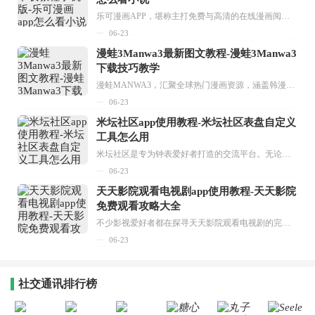
乐可漫画APP，堪称主打免费与高清的在线漫画阅读神器。其官方版提供海量完整版漫画资源，无论是国内漫画，还是日漫、韩漫、台漫、美漫等国外漫画，应有尽有，随时供你阅读。只需轻点一下，便能直接进入阅读界面。不仅如此，乐可漫画最新版本更新速度极快，在这里，你总能抢先看到全网一手漫画章节内容！...
06-23
漫蛙3Manwa3最新图文教程-漫蛙3Manwa3
下载技巧教学
漫蛙MANWA3，汇聚全球热门漫画资源，涵盖韩漫、欧美漫画、国漫等多种类型，题材丰富多样，全方位满足用户阅读喜好。它不仅是阅读平台，更是创作平台，为广大用户打造零门槛创作环境。...
06-23
米坛社区app使用教程-米坛社区表盘自定义
工具怎么用
米坛社区是专为钟表爱好者打造的交流平台。无论你是初涉钟表领域的普通爱好者，还是拥有多年收藏经验的资深玩家，都能在此找到属于自己的天地。 无需注册，就能轻松参与其中。通过专业的讨论论坛与丰富的交互功能，你可与世界各地的钟表爱好者畅快交流。若你钟情于钟表，米坛社区无疑是值得一试的理想之选。在这里，你能获取最新的手表资讯，交流见解，提升鉴赏品味，让每一块手表都成为收藏故事中重要的一部分。感兴趣的朋友，不要错过下载机会。...
06-23
天天影院观看电视剧app使用教程-天天影院
免费观看攻略大全
不少影视爱好者都在探寻天天影院观看电视剧的完整方法，结合最新平台使用规则，本篇新手入门攻略全面讲解观看渠道、检索流程、播放设置以及画面模式调整等实用内容。全文适配手机、电脑等主流设备，步骤简洁易懂，无论是初次使用的新手，还是想要优化观影体验的用户，都能参照内容快速上手，熟练掌握平台各项操作技巧，轻松畅享影视内容。...
06-23
社交通讯排行榜