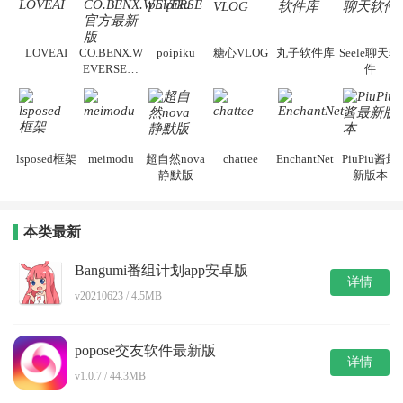
LOVEAI
CO.BENX.W
poipiku
糖心VLOG
丸子软件库
Seele聊天软
EVERSE官
件
方最新版
lsposed框架
meimodu
超自然nova
chattee
EnchantNet
PiuPiu酱最
静默版
新版本
本类最新
Bangumi番组计划app安卓版
详情
v20210623 / 4.5MB
popose交友软件最新版
详情
v1.0.7 / 44.3MB