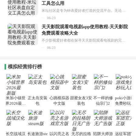
工具怎么用
米坛社区是专为钟表爱好者打造的交流平台。无论你是初涉钟表领域的普通爱好者，还是拥有多年收藏经验的资深玩家，都能在此找到属于自己的天地。 无需注册，就能轻松参与其中。通过专业的讨论论坛与丰富的交互功能，你可与世界各地的钟表爱好者畅快交流。若你钟情于钟表，米坛社区无疑是值得一试的理想之选。在这里，你能获取最新的手表资讯，交流见解，提升鉴赏品味，让每一块手表都成为收藏故事中重要的一部分。感兴趣的朋友，不要错过下载机会。...
06-23
天天影院观看电视剧app使用教程-天天影院
免费观看攻略大全
不少影视爱好者都在探寻天天影院观看电视剧的完整方法，结合最新平台使用规则，本篇新手入门攻略全面讲解观看渠道、检索流程、播放设置以及画面模式调整等实用内容。全文适配手机、电脑等主流设备，步骤简洁易懂，无论是初次使用的新手，还是想要优化观影体验的用户，都能参照内容快速上手，熟练掌握平台各项操作技巧，轻松畅享影视内容。...
06-23
模拟经营排行榜
米加小镇世
正太岛安装
心跳模拟器
甜蜜女友3安
不一样的修
poki小游戏
界2026最新
包
中文版
装包
仙宗门2
免费秒玩入
版
口
长空战域汉
长途旅游ste
以闪亮之名
无尽的拉格
陷阱大师游
远征军团官