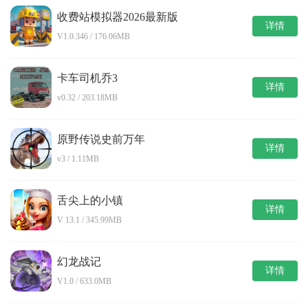
收费站模拟器2026最新版
详情
V1.0.346 / 176.06MB
卡车司机乔3
详情
v0.32 / 203.18MB
原野传说史前万年
详情
v3 / 1.11MB
舌尖上的小镇
详情
V 13.1 / 345.99MB
幻龙战记
详情
V1.0 / 633.0MB