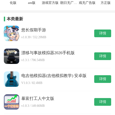
化版
am版
游戏官方版
朗日无广告
戏无广告版
方正版
版
本类最新
悠长假期手游
详情
v1.0.39 / 552.29MB
漂移与事故模拟器2026手机版
详情
v1.3.1 / 796.54MB
电吉他模拟器(吉他模拟教学) 安卓版
详情
V1.0.3 / 82.4MB
暴富打工人中文版
详情
v1.0.3 / 149.66MB