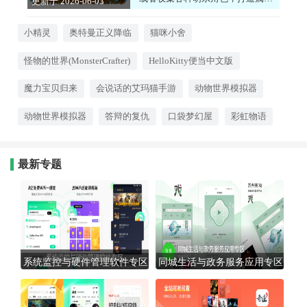
更新于 2026-06-03
自己的小天地。这类游戏画风温
17:50:04
馨，玩法轻松，没有太多压力，非
常适合在心情不好的时候玩一玩。
小精灵
奥特曼正义降临
猫咪小舍
听着宠物们可爱的叫声，看着它们
在你身边打滚，所有的烦恼都会烟
怪物的世界(MonsterCrafter)
HelloKitty便当中文版
消云散。如果你喜欢小动物，想要
一份温暖的陪伴，这些游戏绝对能
治愈你！
魔力宝贝归来
会说话的艾玛猫手游
动物世界模拟器
动物世界模拟器
答辩的复仇
口袋梦幻屋
彩虹物语
最新专题
系统监控与硬件管理软件专区
同城生活与政务服务应用专区