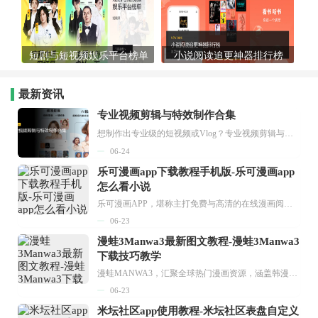
短剧与短视频娱乐平台榜单
小说阅读追更神器排行榜
最新资讯
专业视频剪辑与特效制作合集
想制作出专业级的短视频或Vlog？专业视频剪辑与特效制作大全专题为你提供了从剪辑、抠像到特效包装的全套解决方案。无论是添加炫酷的片头、进行精准的视频抠图，还是制...
06-24
乐可漫画app下载教程手机版-乐可漫画app
怎么看小说
乐可漫画APP，堪称主打免费与高清的在线漫画阅读神器。其官方版提供海量完整版漫画资源，无论是国内漫画，还是日漫、韩漫、台漫、美漫等国外漫画，应有尽有，随时供你阅读。只需轻点一下，便能直接进入阅读界面。不仅如此，乐可漫画最新版本更新速度极快，在这里，你总能抢先看到全网一手漫画章节内容！...
06-23
漫蛙3Manwa3最新图文教程-漫蛙3Manwa3
下载技巧教学
漫蛙MANWA3，汇聚全球热门漫画资源，涵盖韩漫、欧美漫画、国漫等多种类型，题材丰富多样，全方位满足用户阅读喜好。它不仅是阅读平台，更是创作平台，为广大用户打造零门槛创作环境。...
06-23
米坛社区app使用教程-米坛社区表盘自定义