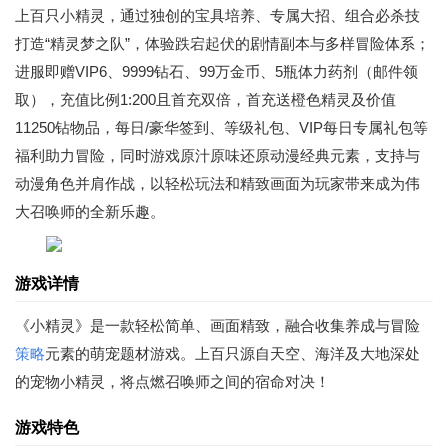
上百只小精灵，通过独创的宝具培养、专属大招、组合必杀技
打造“精灵梦之队”，体验跌宕起伏的剧情副本与多样冒险体系；
进服即赠VIP6、9999钻石、99万金币、5瓶体力药剂（邮件领
取），充值比例1:200且首充双倍，首充送橙色精灵及价值
11250钻物品，每日/豪华签到、等级礼包、VIP每日专属礼包等
福利助力冒险，同时游戏原汁原味还原动漫经典元素，支持与
动漫角色并肩作战，以轻松玩法和精致画面为玩家带来成为伟
大召唤师的全新乐趣。
游戏详情
《小精灵》是一款轻松简单、画面精致，融合收集养成与冒险
策略
元素的萌宠题材游戏。上百只源自天空、海洋及大地深处
的宠物小精灵，将点燃召唤师之间的宿命对决！
游戏特色