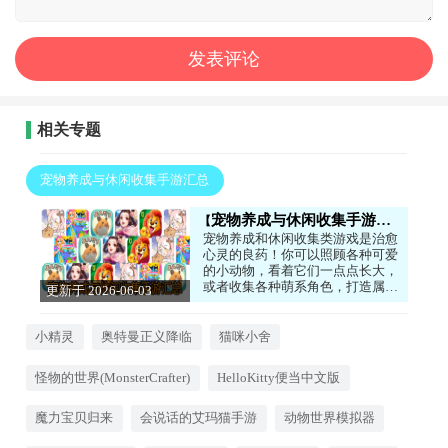
相关专题
宠物养成与休闲收集手游汇总
宠物养成与休闲收集手游汇总
宠物养成和休闲收集类游戏是治愈
心灵的良药！你可以照顾各种可爱
的小动物，看着它们一点点长大，
或者收集各种萌系角色，打造属于
更新于 2026-06-03
自己的小天地。这类游戏画风温
17:50:04
馨，玩法轻松，没有太多压力，非
常适合在心情不好的时候玩一玩。
小精灵
奥特曼正义降临
猫咪小舍
听着宠物们可爱的叫声，看着它们
在你身边打滚，所有的烦恼都会烟
怪物的世界(MonsterCrafter)
HelloKitty便当中文版
消云散。如果你喜欢小动物，想要
一份温暖的陪伴，这些游戏绝对能
治愈你！
魔力宝贝归来
会说话的艾玛猫手游
动物世界模拟器