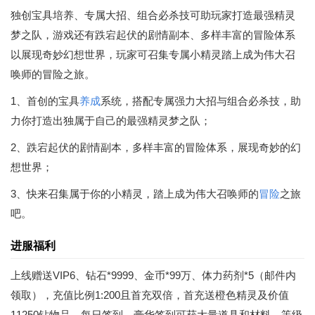
独创宝具培养、专属大招、组合必杀技可助玩家打造最强精灵
梦之队，游戏还有跌宕起伏的剧情副本、多样丰富的冒险体系
以展现奇妙幻想世界，玩家可召集专属小精灵踏上成为伟大召
唤师的冒险之旅。
1、首创的宝具
养成
系统，搭配专属强力大招与组合必杀技，助
力你打造出独属于自己的最强精灵梦之队；
2、跌宕起伏的剧情副本，多样丰富的冒险体系，展现奇妙的幻
想世界；
3、快来召集属于你的小精灵，踏上成为伟大召唤师的
冒险
之旅
吧。
进服福利
上线赠送VIP6、钻石*9999、金币*99万、体力药剂*5（邮件内
领取），充值比例1:200且首充双倍，首充送橙色精灵及价值
11250钻物品，每日签到、豪华签到可获大量道具和材料，等级