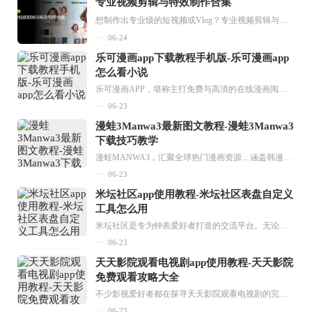
专业视频剪辑与特效制作合集
想制作出专业级的短视频或Vlog？专业视频剪辑与特效制作大全专题为你提供了从剪辑、抠像到特效包装的全套解决方案。无论是添加炫酷的片头、进行精准的视频抠图，还是制...
06-24
乐可漫画app下载教程手机版-乐可漫画app
怎么看小说
乐可漫画APP，堪称主打免费与高清的在线漫画阅读神器。其官方版提供海量完整版漫画资源，无论是国内漫画，还是日漫、韩漫、台漫、美漫等国外漫画，应有尽有，随时供你阅读。只需轻点一下，便能直接进入阅读界面。不仅如此，乐可漫画最新版本更新速度极快，在这里，你总能抢先看到全网一手漫画章节内容！...
06-23
漫蛙3Manwa3最新图文教程-漫蛙3Manwa3
下载技巧教学
漫蛙MANWA3，汇聚全球热门漫画资源，涵盖韩漫、欧美漫画、国漫等多种类型，题材丰富多样，全方位满足用户阅读喜好。它不仅是阅读平台，更是创作平台，为广大用户打造零门槛创作环境。...
06-23
米坛社区app使用教程-米坛社区表盘自定义
工具怎么用
米坛社区是专为钟表爱好者打造的交流平台。无论你是初涉钟表领域的普通爱好者，还是拥有多年收藏经验的资深玩家，都能在此找到属于自己的天地。 无需注册，就能轻松参与其中。通过专业的讨论论坛与丰富的交互功能，你可与世界各地的钟表爱好者畅快交流。若你钟情于钟表，米坛社区无疑是值得一试的理想之选。在这里，你能获取最新的手表资讯，交流见解，提升鉴赏品味，让每一块手表都成为收藏故事中重要的一部分。感兴趣的朋友，不要错过下载机会。...
06-23
天天影院观看电视剧app使用教程-天天影院
免费观看攻略大全
不少影视爱好者都在探寻天天影院观看电视剧的完整方法，结合最新平台使用规则，本篇新手入门攻略全面讲解观看渠道、检索流程、播放设置以及画面模式调整等实用内容。全文适配手机、电脑等主流设备，步骤简洁易懂，无论是初次使用的新手，还是想要优化观影体验的用户，都能参照内容快速上手，熟练掌握平台各项操作技巧，轻松畅享影视内容。...
06-23