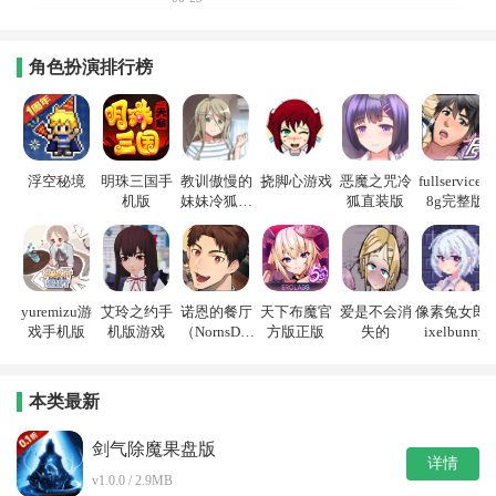
角色扮演排行榜
浮空秘境
明珠三国手
教训傲慢的
挠脚心游戏
恶魔之咒冷
fullservice1.
机版
妹妹冷狐游
狐直装版
8g完整版
戏
yuremizu游
艾玲之约手
诺恩的餐厅
天下布魔官
爱是不会消
像素兔女郎p
戏手机版
机版游戏
（NornsDin
方版正版
失的
ixelbunny
e）
本类最新
剑气除魔果盘版
详情
v1.0.0 / 2.9MB