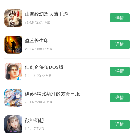
山海经幻想大陆手游
详情
v1.4.8 / 257.4MB
盗墓长生印
详情
v3.2.4 / 168.13MB
仙剑奇侠传DOS版
详情
1.0.1.0 / 25.38MB
伊苏6纳比斯汀的方舟日服
详情
v6.1.6 / 999.98MB
欲神幻想
详情
1.0 / 17.7MB