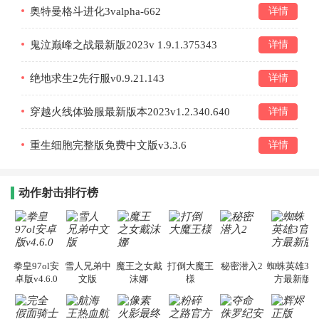
奥特曼格斗进化3valpha-662
详情
鬼泣巅峰之战最新版2023v 1.9.1.375343
详情
绝地求生2先行服v0.9.21.143
详情
穿越火线体验服最新版本2023v1.2.340.640
详情
重生细胞完整版免费中文版v3.3.6
详情
动作射击排行榜
拳皇97ol安
雪人兄弟中
魔王之女戴
打倒大魔王
秘密潜入2
蜘蛛英雄3官
卓版v4.6.0
文版
沫娜
様
方最新版