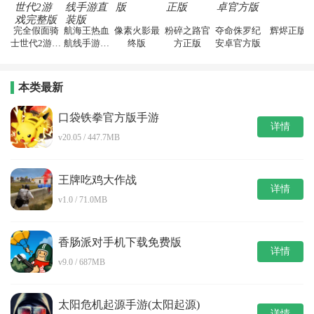
完全假面骑
航海王热血
像素火影最
粉碎之路官
夺命侏罗纪
辉烬正版
士世代2游戏
航线手游直
终版
方正版
安卓官方版
完整版
装版
本类最新
口袋铁拳官方版手游
详情
v20.05 / 447.7MB
王牌吃鸡大作战
详情
v1.0 / 71.0MB
香肠派对手机下载免费版
详情
v9.0 / 687MB
太阳危机起源手游(太阳起源)
详情