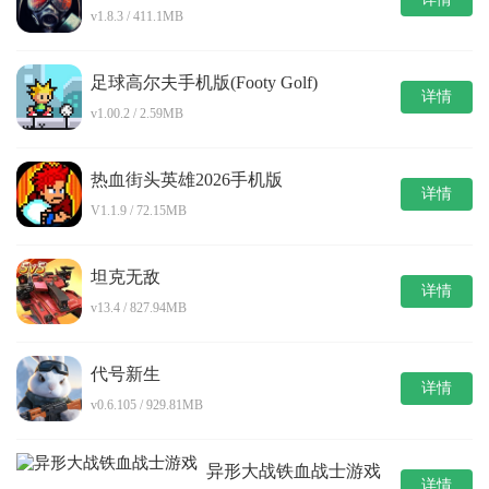
v1.8.3 / 411.1MB
足球高尔夫手机版(Footy Golf)
详情
v1.00.2 / 2.59MB
热血街头英雄2026手机版
详情
V1.1.9 / 72.15MB
坦克无敌
详情
v13.4 / 827.94MB
代号新生
详情
v0.6.105 / 929.81MB
异形大战铁血战士游戏
详情