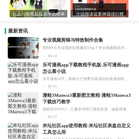
短剧与短视频娱乐平台榜单
小说阅读追更神器排行榜
最新资讯
专业视频剪辑与特效制作合集
想制作出专业级的短视频或Vlog？专业视频剪辑与特效制作大全专题为你提供了从剪辑、抠像到特效包装的全套解决方案。无论是添加炫酷的片头、进行精准的视频抠图，还是制...
06-24
乐可漫画app下载教程手机版-乐可漫画app
怎么看小说
乐可漫画APP，堪称主打免费与高清的在线漫画阅读神器。其官方版提供海量完整版漫画资源，无论是国内漫画，还是日漫、韩漫、台漫、美漫等国外漫画，应有尽有，随时供你阅读。只需轻点一下，便能直接进入阅读界面。不仅如此，乐可漫画最新版本更新速度极快，在这里，你总能抢先看到全网一手漫画章节内容！...
06-23
漫蛙3Manwa3最新图文教程-漫蛙3Manwa3
下载技巧教学
漫蛙MANWA3，汇聚全球热门漫画资源，涵盖韩漫、欧美漫画、国漫等多种类型，题材丰富多样，全方位满足用户阅读喜好。它不仅是阅读平台，更是创作平台，为广大用户打造零门槛创作环境。...
06-23
米坛社区app使用教程-米坛社区表盘自定义
工具怎么用