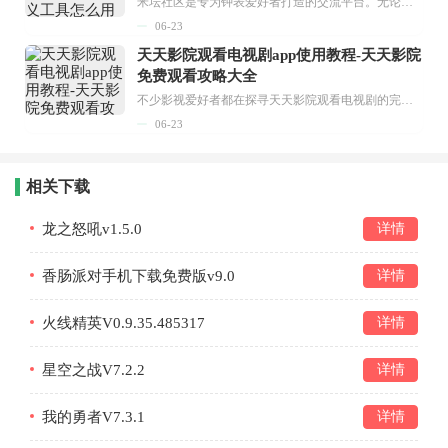
米坛社区是专为钟表爱好者打造的交流平台。无论你是初涉钟表领域的普通爱好者，还是拥有多年收藏经验的资深玩家，都能在此找到属于自己的天地。 无需注册，就能轻松参与其中。通过专业的讨论论坛与丰富的交互功能，你可与世界各地的钟表爱好者畅快交流。若你钟情于钟表，米坛社区无疑是值得一试的理想之选。在这里，你能获取最新的手表资讯，交流见解，提升鉴赏品味，让每一块手表都成为收藏故事中重要的一部分。感兴趣的朋友，不要错过下载机会。...
06-23
天天影院观看电视剧app使用教程-天天影院
免费观看攻略大全
不少影视爱好者都在探寻天天影院观看电视剧的完整方法，结合最新平台使用规则，本篇新手入门攻略全面讲解观看渠道、检索流程、播放设置以及画面模式调整等实用内容。全文适配手机、电脑等主流设备，步骤简洁易懂，无论是初次使用的新手，还是想要优化观影体验的用户，都能参照内容快速上手，熟练掌握平台各项操作技巧，轻松畅享影视内容。...
06-23
相关下载
龙之怒吼v1.5.0
详情
香肠派对手机下载免费版v9.0
详情
火线精英V0.9.35.485317
详情
星空之战V7.2.2
详情
我的勇者V7.3.1
详情