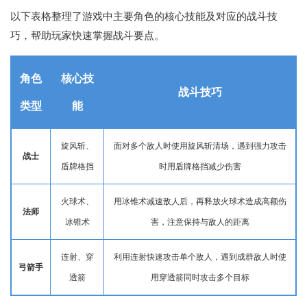
以下表格整理了游戏中主要角色的核心技能及对应的战斗技
巧，帮助玩家快速掌握战斗要点。
角色
核心技
战斗技巧
类型
能
旋风斩、
面对多个敌人时使用旋风斩清场，遇到强力攻击
战士
盾牌格挡
时用盾牌格挡减少伤害
火球术、
用冰锥术减速敌人后，再释放火球术造成高额伤
法师
冰锥术
害，注意保持与敌人的距离
连射、穿
利用连射快速攻击单个敌人，遇到成群敌人时使
弓箭手
透箭
用穿透箭同时攻击多个目标