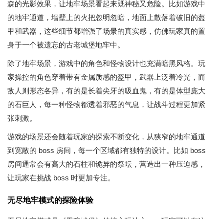
森的光影效果，让地牢场景看起来既神秘又危险。比如游戏中
的地牢通道，墙壁上的火把忽明忽暗，地面上散落着破旧的盔
甲和武器，这些细节都增强了场景的真实感，仿佛玩家真的置
身于一个被遗忘的古老城堡地牢中。
除了地牢场景，游戏中的角色和怪物设计也充满暗黑风格。玩
家操控的角色穿着带有金属质感的盔甲，武器上泛着冷光，而
敌人则形态各异，有的是长着尖牙的吸血鬼，有的是体型庞大
的石巨人，每一种怪物都透着邪恶的气息，让战斗过程更加紧
张刺激。
游戏的场景还会随着玩家的探索不断变化，从狭窄的地牢通道
到宽敞的 boss 房间，每一个区域都有独特的设计。比如 boss
房间通常会有高大的石柱和诡异的祭坛，营造出一种压迫感，
让玩家在挑战 boss 时更加专注。
无尽地牢模式的探险体验