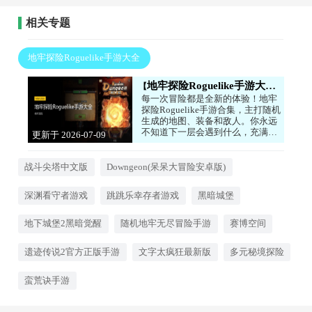
相关专题
地牢探险Roguelike手游大全
地牢探险Roguelike手游大全
每一次冒险都是全新的体验！地牢
探险Roguelike手游合集，主打随机
生成的地图、装备和敌人。你永远
不知道下一层会遇到什么，充满了
更新于 2026-07-09
未知和挑战。游戏节奏紧凑，死亡
17:00:05
后重新开始，但每次都有新收获。
喜欢探索和刺激的玩家，快来下
战斗尖塔中文版
Downgeon(呆呆大冒险安卓版)
载，开启你的无尽冒险吧！
深渊看守者游戏
跳跳乐幸存者游戏
黑暗城堡
地下城堡2黑暗觉醒
随机地牢无尽冒险手游
赛博空间
遗迹传说2官方正版手游
文字太疯狂最新版
多元秘境探险
蛮荒诀手游