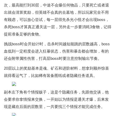
次，最高能打到30层，中途不会爆任何物品，只要死亡或者退
出就会清算奖励，但英雄不会真的去墓地，所以玩家完全不用
有顾虑，可以放心尝试，每一层得先杀光小怪才会出现boss，
杀死boss才算真正通关这一层，另外走一步要消耗3食物，记得
提前准备足够的食物。
挑战boss时会开始计时，击杀时间越短能跳的层数越高，boss
血低到一定程度会进入狂暴状态，伤害和暴击都会增加，有的
还会附带属性伤害，打高层boss时要注意控制输出节奏。
20层以上的奖励基本是魂、矿石和进阶材料，想拿到额外惊喜
就得看运气了，比如稀有装备图纸或者隐藏任务道具。
副本左下角有个情报贩子，这是个隐藏任务，先跟他交谈，他
会要求你拿情报来交换，一开始以为情报是通关才爆，后来发
现是藏在后面的层数里，一共要找三个情报才能完成任务。