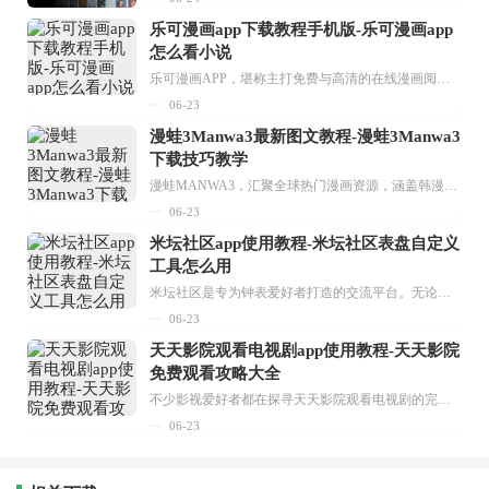
乐可漫画app下载教程手机版-乐可漫画app
怎么看小说
乐可漫画APP，堪称主打免费与高清的在线漫画阅读神器。其官方版提供海量完整版漫画资源，无论是国内漫画，还是日漫、韩漫、台漫、美漫等国外漫画，应有尽有，随时供你阅读。只需轻点一下，便能直接进入阅读界面。不仅如此，乐可漫画最新版本更新速度极快，在这里，你总能抢先看到全网一手漫画章节内容！...
06-23
漫蛙3Manwa3最新图文教程-漫蛙3Manwa3
下载技巧教学
漫蛙MANWA3，汇聚全球热门漫画资源，涵盖韩漫、欧美漫画、国漫等多种类型，题材丰富多样，全方位满足用户阅读喜好。它不仅是阅读平台，更是创作平台，为广大用户打造零门槛创作环境。...
06-23
米坛社区app使用教程-米坛社区表盘自定义
工具怎么用
米坛社区是专为钟表爱好者打造的交流平台。无论你是初涉钟表领域的普通爱好者，还是拥有多年收藏经验的资深玩家，都能在此找到属于自己的天地。 无需注册，就能轻松参与其中。通过专业的讨论论坛与丰富的交互功能，你可与世界各地的钟表爱好者畅快交流。若你钟情于钟表，米坛社区无疑是值得一试的理想之选。在这里，你能获取最新的手表资讯，交流见解，提升鉴赏品味，让每一块手表都成为收藏故事中重要的一部分。感兴趣的朋友，不要错过下载机会。...
06-23
天天影院观看电视剧app使用教程-天天影院
免费观看攻略大全
不少影视爱好者都在探寻天天影院观看电视剧的完整方法，结合最新平台使用规则，本篇新手入门攻略全面讲解观看渠道、检索流程、播放设置以及画面模式调整等实用内容。全文适配手机、电脑等主流设备，步骤简洁易懂，无论是初次使用的新手，还是想要优化观影体验的用户，都能参照内容快速上手，熟练掌握平台各项操作技巧，轻松畅享影视内容。...
06-23