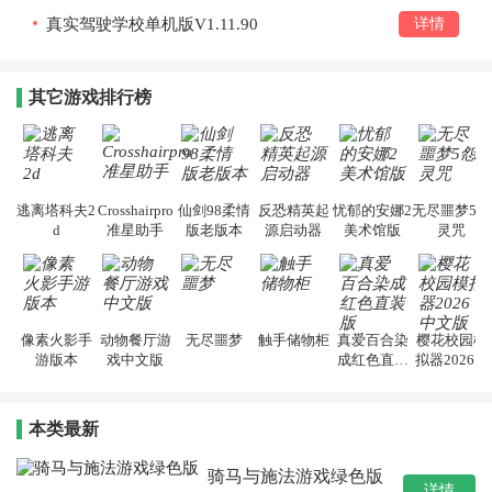
真实驾驶学校单机版V1.11.90
详情
其它游戏排行榜
逃离塔科夫2
Crosshairpro
仙剑98柔情
反恐精英起
忧郁的安娜2
无尽噩梦5怨
d
准星助手
版老版本
源启动器
美术馆版
灵咒
像素火影手
动物餐厅游
无尽噩梦
触手储物柜
真爱百合染
樱花校园模
游版本
戏中文版
成红色直装
拟器2026中
版
文版
本类最新
骑马与施法游戏绿色版
详情