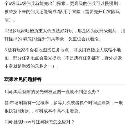
个b级或c级佣兵就能先出门探索，更高级的佣兵可以慢慢刷，
被替换下来的佣兵还能编成2队用于冒险（需要先开启冒险玩
法）。
2.很多玩家吐槽负重太低没法好好玩，那是因为没升级佣兵，用
打怪掉的“魂”就能提升佣兵等级，负重也会跟着涨。
3.还有玩家不会看地图找任务地点，可以用双指拉大或缩小地
图，部分任务地点会发光提示（不是所有任务都有，野外探索
本身就是游戏的乐趣之一）。
玩家常见问题解答
1.问:黑暗裂隙的发光树枝蓝图一直刷不到怎么办？
答:市场刷新有一定概率，多等几次或者换个时间点刷新，一般
很快就能刷到，材料成本不高不用着急。
2.问:挑战boss时狂暴状态怎么应对？