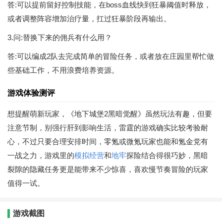
答:可以提前留好控制技能，在boss血线快到狂暴阈值时释放，
或者调整阵容增加治疗量，扛过狂暴阶段再输出。
3.问:替换下来的佣兵有什么用？
答:可以编成2队去完成简单的冒险任务，或者放在庄园里帮忙做
些基础工作，不用浪费培养资源。
游戏体验测评
想提醒萌新玩家，《地下城堡2黑暗觉醒》虽然玩法有趣，但要
注意节制，别强行肝到影响生活，雷霆的游戏确实比较考验耐
心，不过只要合理安排时间，零氪或微氪玩家也能和氪金党有
一战之力，游戏里的
模拟经营
和
地牢
探险结合得很巧妙，黑暗
裂隙的隐藏任务更是能带来不少惊喜，喜欢慢节奏冒险的玩家
值得一试。
游戏截图