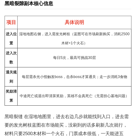
黑暗裂隙副本核心信息
项目
具体说明
进入位
湿地地图右侧，进入需发光树枝（蓝图可在市场刷新购买，消耗2500
置
木材+1个火石）
进入次
每日5次，最高可挑战30层
数
通关规
每层需杀光小怪触发boss，击杀boss才算通关；走一步消耗3食物
则
奖励清
中途死亡或退出即清算奖励，英雄不会真死亡（无需担心墓地问题）
算
黑暗裂缝
在湿地地图里，进去右边几步就能找到入口，进去需
要的发光树枝蓝图在市场能买，没刷到的话多刷新几次就行，
材料只要2500木材和一个火石，门票成本很低，一天能进五