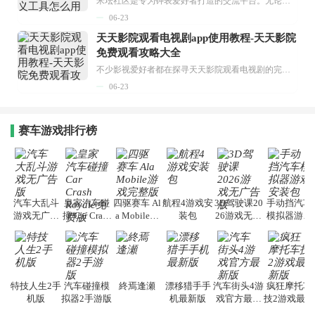
米坛社区是专为钟表爱好者打造的交流平台。无论你是初涉钟表领域的普通爱好者，还是拥有多年收藏经验的资深玩家，都能在此找到属于自己的天地。 无需注册，就能轻松参与其中。通过专业的讨论论坛与丰富的交互功能，你可与世界各地的钟表爱好者畅快交流。若你钟情于钟表，米坛社区无疑是值得一试的理想之选。在这里，你能获取最新的手表资讯，交流见解，提升鉴赏品味，让每一块手表都成为收藏故事中重要的一部分。感兴趣的朋友，不要错过下载机会。...
06-23
天天影院观看电视剧app使用教程-天天影院
免费观看攻略大全
不少影视爱好者都在探寻天天影院观看电视剧的完整方法，结合最新平台使用规则，本篇新手入门攻略全面讲解观看渠道、检索流程、播放设置以及画面模式调整等实用内容。全文适配手机、电脑等主流设备，步骤简洁易懂，无论是初次使用的新手，还是想要优化观影体验的用户，都能参照内容快速上手，熟练掌握平台各项操作技巧，轻松畅享影视内容。...
06-23
赛车游戏排行榜
汽车大乱斗
皇家汽车碰
四驱赛车 Al
航程4游戏安
3D驾驶课20
手动挡汽车
游戏无广告
撞 Car Crash
a Mobile游
装包
26游戏无广
模拟器游戏
版
Royale免费
戏完整版
告版
安装包
版
特技人生2手
汽车碰撞模
終焉逢瀬
漂移猎手手
汽车街头4游
疯狂摩托车
机版
拟器2手游版
机最新版
戏官方最新
技2游戏最新
版
版