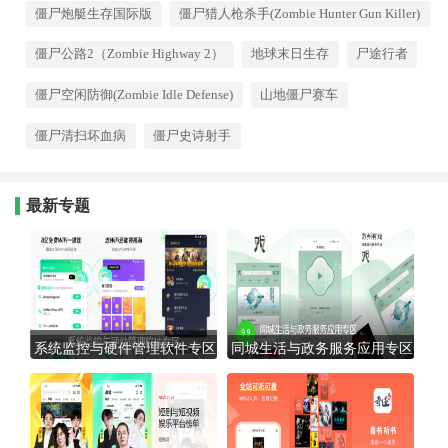
必须边移动边射击，寻找掩体并规
僵尸炮艇生存国际版
僵尸猎人枪杀手(Zombie Hunter Gun Killer)
划撤退路线。每一次弹夹打空的瞬
间都让人心跳加速，而成功清理一
片区域后的喘息，则是对生存本能
僵尸公路2（Zombie Highway 2）
地球末日生存
尸途行者
的最佳奖赏。
僵尸空闲防御(Zombie Idle Defense)
山地僵尸赛车
僵尸清扫坏血病
僵尸史诗射手
最新专题
系统监控与硬件管理软件专区
同城生活与政务服务应用专区