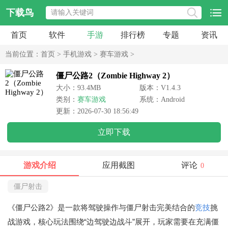
下载鸟
首页
软件
手游
排行榜
专题
资讯
当前位置：
首页
>
手机游戏
>
赛车游戏
>
僵尸公路2（Zombie Highway 2）
大小：93.4MB
版本：V1.4.3
类别：
赛车游戏
系统：Android
更新：2026-07-30 18:56:49
立即下载
游戏介绍
应用截图
评论
0
僵尸射击
《僵尸公路2》是一款将驾驶操作与僵尸射击完美结合的
竞技
挑
战游戏，核心玩法围绕“边驾驶边战斗”展开，玩家需要在充满僵