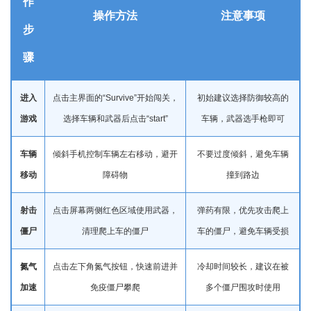
作
操作方法
注意事项
步
骤
进入
点击主界面的“Survive”开始闯关，
初始建议选择防御较高的
游戏
选择车辆和武器后点击“start”
车辆，武器选手枪即可
车辆
倾斜手机控制车辆左右移动，避开
不要过度倾斜，避免车辆
移动
障碍物
撞到路边
射击
点击屏幕两侧红色区域使用武器，
弹药有限，优先攻击爬上
僵尸
清理爬上车的僵尸
车的僵尸，避免车辆受损
氮气
点击左下角氮气按钮，快速前进并
冷却时间较长，建议在被
加速
免疫僵尸攀爬
多个僵尸围攻时使用