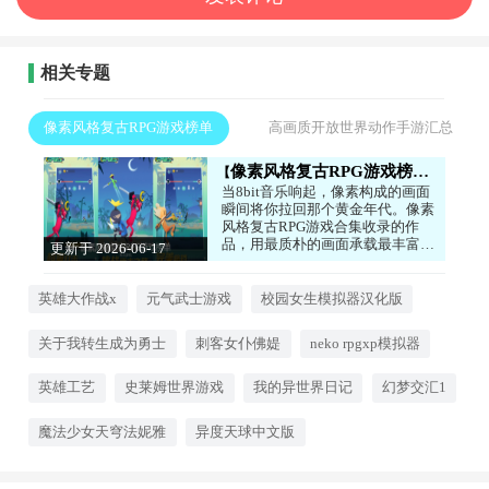
相关专题
像素风格复古RPG游戏榜单
高画质开放世界动作手游汇总
像素风格复古RPG游戏榜单
当8bit音乐响起，像素构成的画面
瞬间将你拉回那个黄金年代。像素
风格复古RPG游戏合集收录的作
品，用最质朴的画面承载最丰富的
更新于 2026-06-17
冒险。你将扮演勇者，在点阵构成
10:48:03
的世界里探索迷宫、击败怪物、收
集装备。没有华丽的特效，却有扎
英雄大作战x
元气武士游戏
校园女生模拟器汉化版
实的剧情和充满策略的回合制战
斗。每一把隐藏武器、每一个支线
关于我转生成为勇士
刺客女仆佛媞
neko rpgxp模拟器
任务，都藏着开发者对经典RPG的
致敬。
英雄工艺
史莱姆世界游戏
我的异世界日记
幻梦交汇1
魔法少女天穹法妮雅
异度天球中文版