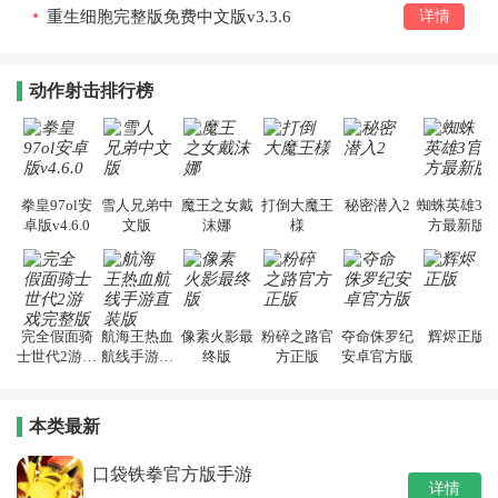
重生细胞完整版免费中文版v3.3.6
详情
动作射击排行榜
拳皇97ol安
雪人兄弟中
魔王之女戴
打倒大魔王
秘密潜入2
蜘蛛英雄3官
卓版v4.6.0
文版
沫娜
様
方最新版
完全假面骑
航海王热血
像素火影最
粉碎之路官
夺命侏罗纪
辉烬正版
士世代2游戏
航线手游直
终版
方正版
安卓官方版
完整版
装版
本类最新
口袋铁拳官方版手游
详情