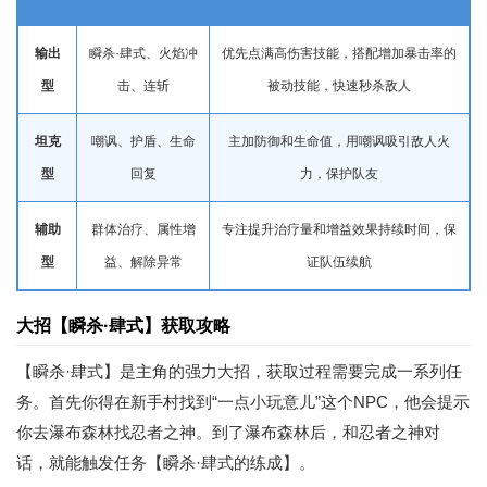
输出
瞬杀·肆式、火焰冲
优先点满高伤害技能，搭配增加暴击率的
型
击、连斩
被动技能，快速秒杀敌人
坦克
嘲讽、护盾、生命
主加防御和生命值，用嘲讽吸引敌人火
型
回复
力，保护队友
辅助
群体治疗、属性增
专注提升治疗量和增益效果持续时间，保
型
益、解除异常
证队伍续航
大招【瞬杀·肆式】获取攻略
【瞬杀·肆式】是主角的强力大招，获取过程需要完成一系列任
务。首先你得在新手村找到“一点小玩意儿”这个NPC，他会提示
你去瀑布森林找忍者之神。到了瀑布森林后，和忍者之神对
话，就能触发任务【瞬杀·肆式的练成】。