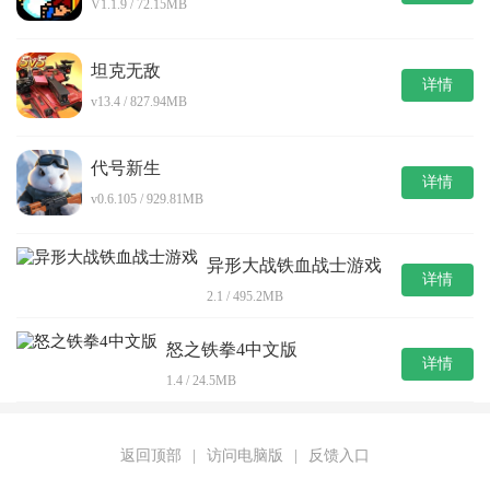
V1.1.9 / 72.15MB
坦克无敌
详情
v13.4 / 827.94MB
代号新生
详情
v0.6.105 / 929.81MB
异形大战铁血战士游戏
详情
2.1 / 495.2MB
怒之铁拳4中文版
详情
1.4 / 24.5MB
返回顶部
|
访问电脑版
|
反馈入口