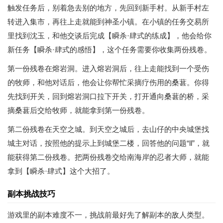
触发任务后，别着急去别的地方，先回到新手村。从新手村左
转进入集市，再往上走就能到神圣小镇。在小镇的任务交易所
里找到沈玉，和他交谈后完成【瞬杀·肆式的练成】，他会给你
新任务【瞬杀·肆式的感悟】，这个任务需要你收集两份残卷。
第一份残卷在熔岩洞。进入熔岩洞后，往上走能找到一个受伤
的牧师，和他对话后，他会让你帮忙采摘疗伤用的桑葚。你得
先找到开关，回到熔岩洞口拉下开关，打开通向桑葚的桥，采
摘桑葚后交给牧师，就能拿到第一份残卷。
第二份残卷在天空之城。到天空之城后，去山仔的中央城堡找
城主对话，按照他的提示上到城堡二楼，回答他的问题“ll”，就
能获得第二份残卷。把两份残卷交给南海岸的忍者大师，就能
拿到【瞬杀·肆式】这个大招了。
副本挑战技巧
游戏里的副本难度不一，挑战前最好先了解副本的敌人类型。