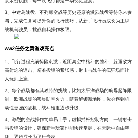
景亲密接触，每一次飞行都是一场视觉盛宴。
3、中途岛战役、不列颠空战等历史还原的激烈战役等待你来参
与，完成任务可提升你的飞行技巧，从新手飞行员成长为王牌
战机驾驶员，挑战自我操作极限。
ww2任务之翼游戏亮点
1、飞行过程充满惊险刺激，近距离空中格斗的缠斗、躲避敌方
高射炮的追击、精准投弹的紧张感，射击与战斗的疯狂场面让
人玩到上瘾。
2、每个战场都有其独特的挑战，比如太平洋战场的航母起降限
制、欧洲战场的密集防空火力，随着解锁新地图，你会遇到机
动性更强的敌机，战斗难度逐步升级。
3、激烈的空战操作简单易上手，虚拟摇杆控制方向、一键射击
与投弹的设计，确保新手玩家也能快速掌握，在天际中自由翱
翔，逐步成长为飞行专家。