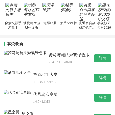
像素火影手
动物餐厅游
无尽噩梦
触手储物柜
真爱百合染
樱花校园模
游版本
戏中文版
成红色直装
拟器2026中
版
文版
本类最新
骑马与施法游戏绿色版
详情
v1.4.3 / 110.28MB
放置地牢大亨
详情
V1.0.0 / 115.6MB
代号鸢安卓版
详情
1.0.5 / 1.1MB
星之翼