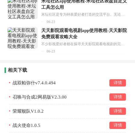
米坛社区app使用教程-米坛社区表盘自定义
工具怎么用
米坛社区是专为钟表爱好者打造的交流平台。无论你是初涉钟表领域的普通爱好者，还是拥有多年收藏经验的资深玩家，都能在此找到属于自己的天地。 无需注册，就能轻松参与其中。通过专业的讨论论坛与丰富的交互功能，你可与世界各地的钟表爱好者畅快交流。若你钟情于钟表，米坛社区无疑是值得一试的理想之选。在这里，你能获取最新的手表资讯，交流见解，提升鉴赏品味，让每一块手表都成为收藏故事中重要的一部分。感兴趣的朋友，不要错过下载机会。...
06-23
天天影院观看电视剧app使用教程-天天影院
免费观看攻略大全
不少影视爱好者都在探寻天天影院观看电视剧的完整方法，结合最新平台使用规则，本篇新手入门攻略全面讲解观看渠道、检索流程、播放设置以及画面模式调整等实用内容。全文适配手机、电脑等主流设备，步骤简洁易懂，无论是初次使用的新手，还是想要优化观影体验的用户，都能参照内容快速上手，熟练掌握平台各项操作技巧，轻松畅享影视内容。...
06-23
相关下载
战双帕弥什v7.4.0.494
详情
召唤与合成2网易版V2.3.00
详情
荣耀舰队V1.0.2
详情
战火使命1.0.5
详情