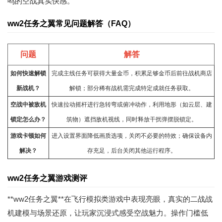
鸣的空战真实快感。
ww2任务之翼常见问题解答（FAQ）
问题
解答
如何快速解锁
完成主线任务可获得大量金币，积累足够金币后前往战机商店
新战机？
解锁；部分稀有战机需完成特定成就任务获取。
空战中被敌机
快速拉动摇杆进行急转弯或俯冲
动作
，利用地形（如云层、建
锁定怎么办？
筑物）遮挡敌机视线，同时释放干扰弹摆脱锁定。
游戏卡顿如何
进入设置界面降低画质选项，关闭不必要的特效；确保设备内
解决？
存充足，后台关闭其他运行程序。
ww2任务之翼游戏测评
**ww2任务之翼**在飞行模拟类游戏中表现亮眼，真实的二战战
机建模与场景还原，让玩家沉浸式感受空战魅力。操作门槛低