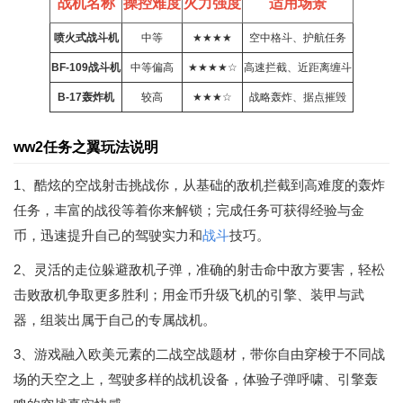
战机名称
操控难度
火力强度
适用场景
喷火式战斗机
中等
★★★★
空中格斗、护航任务
BF-109战斗机
中等偏高
★★★★☆
高速拦截、近距离缠斗
B-17轰炸机
较高
★★★☆
战略轰炸、据点摧毁
ww2任务之翼玩法说明
1、酷炫的空战射击挑战你，从基础的敌机拦截到高难度的轰炸
任务，丰富的战役等着你来解锁；完成任务可获得经验与金
币，迅速提升自己的驾驶实力和
战斗
技巧。
2、灵活的走位躲避敌机子弹，准确的射击命中敌方要害，轻松
击败敌机争取更多胜利；用金币升级飞机的引擎、装甲与武
器，组装出属于自己的专属战机。
3、游戏融入欧美元素的二战空战题材，带你自由穿梭于不同战
场的天空之上，驾驶多样的战机设备，体验子弹呼啸、引擎轰