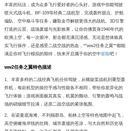
丰富的玩法，成为众多飞行爱好者的心头好。游戏中你能驾驶
喷火式战斗机、BF-109等经典二战机型，完成轰炸据点、护航
编队、空中格斗等任务，赚取金币解锁更强大的战机。3D引擎
打造的云层、战场废墟与光影效果，让你仿佛置身1940年代的
欧洲上空，每一次俯冲、射击都充满沉浸感。无论是想体验真
实飞行操作，还是感受二战空战的热血，**ww2任务之翼**都能
满足你对飞行模拟的期待，快来开启属于你的空中
冒险
吧！
ww2任务之翼特色描述
1、丰富多样的二战经典飞机任你驾驶，从螺旋桨战机到重型轰
炸机，每款机型的操控手感与性能各不相同，带给你差异化的
飞行体验；游戏画面极其真实，机翼的颤动、引擎的轰鸣与战
场的硝烟细节拉满，还原二战空战的紧张氛围。
2、在诺曼底海滩、不列颠群岛、柏林上空等特色地图中起飞，
高空俯瞰海岸线的壮阔、城市废墟的苍凉，与大自然和历史场