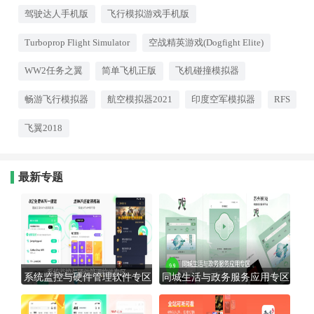
具的特性做了细致模拟。你可以
自由选择机型或车型，在逼真的
驾驶达人手机版
飞行模拟游戏手机版
3D场景中感受速度与操控的乐
趣。游戏提供多种视角切换，驾
Turboprop Flight Simulator
空战精英游戏(Dogfight Elite)
驶舱内的仪表盘和外部环境都经
过精心建模，配合重力感应操
作，沉浸感极强。适合硬核驾驶
WW2任务之翼
简单飞机正版
飞机碰撞模拟器
爱好者和飞行迷。
畅游飞行模拟器
航空模拟器2021
印度空军模拟器
RFS
飞翼2018
最新专题
系统监控与硬件管理软件专区
同城生活与政务服务应用专区