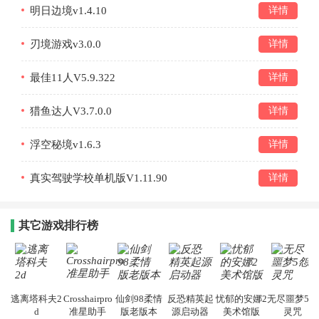
明日边境v1.4.10
详情
刃境游戏v3.0.0
详情
最佳11人V5.9.322
详情
猎鱼达人V3.7.0.0
详情
浮空秘境v1.6.3
详情
真实驾驶学校单机版V1.11.90
详情
其它游戏排行榜
逃离塔科夫2
Crosshairpro
仙剑98柔情
反恐精英起
忧郁的安娜2
无尽噩梦5怨
d
准星助手
版老版本
源启动器
美术馆版
灵咒