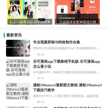
短剧与短视频娱乐平台榜单
小说阅读追更神器排行榜
最新资讯
专业视频剪辑与特效制作合集
想制作出专业级的短视频或Vlog？专业视频剪辑与特效制作大全专题为你提供了从剪辑、抠像到特效包装的全套解决方案。无论是添加炫酷的片头、进行精准的视频抠图，还是制...
06-24
乐可漫画app下载教程手机版-乐可漫画app
怎么看小说
乐可漫画APP，堪称主打免费与高清的在线漫画阅读神器。其官方版提供海量完整版漫画资源，无论是国内漫画，还是日漫、韩漫、台漫、美漫等国外漫画，应有尽有，随时供你阅读。只需轻点一下，便能直接进入阅读界面。不仅如此，乐可漫画最新版本更新速度极快，在这里，你总能抢先看到全网一手漫画章节内容！...
06-23
漫蛙3Manwa3最新图文教程-漫蛙3Manwa3
下载技巧教学
漫蛙MANWA3，汇聚全球热门漫画资源，涵盖韩漫、欧美漫画、国漫等多种类型，题材丰富多样，全方位满足用户阅读喜好。它不仅是阅读平台，更是创作平台，为广大用户打造零门槛创作环境。...
06-23