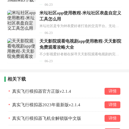
06-23
米坛社区app使用教程-米坛社区表盘自定义
工具怎么用
米坛社区是专为钟表爱好者打造的交流平台。无论你是初涉钟表领域的普通爱好者，还是拥有多年收藏经验的资深玩家，都能在此找到属于自己的天地。 无需注册，就能轻松参与其中。通过专业的讨论论坛与丰富的交互功能，你可与世界各地的钟表爱好者畅快交流。若你钟情于钟表，米坛社区无疑是值得一试的理想之选。在这里，你能获取最新的手表资讯，交流见解，提升鉴赏品味，让每一块手表都成为收藏故事中重要的一部分。感兴趣的朋友，不要错过下载机会。...
06-23
天天影院观看电视剧app使用教程-天天影院
免费观看攻略大全
不少影视爱好者都在探寻天天影院观看电视剧的完整方法，结合最新平台使用规则，本篇新手入门攻略全面讲解观看渠道、检索流程、播放设置以及画面模式调整等实用内容。全文适配手机、电脑等主流设备，步骤简洁易懂，无论是初次使用的新手，还是想要优化观影体验的用户，都能参照内容快速上手，熟练掌握平台各项操作技巧，轻松畅享影视内容。...
06-23
相关下载
真实飞行模拟器官方正版v2.1.4
详情
真实飞行模拟器2023年最新版v2.1.4
详情
真实飞行模拟器飞机全解锁版中文版
详情
(RFS)v2.1.4