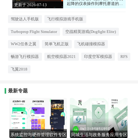
起降的仪表操作到摩托赛道的压
更新于 2026-07-13
弯技巧，每款游戏都针对不同载
17:52:03
具的特性做了细致模拟。你可以
自由选择机型或车型，在逼真的
驾驶达人手机版
飞行模拟游戏手机版
3D场景中感受速度与操控的乐
趣。游戏提供多种视角切换，驾
Turboprop Flight Simulator
空战精英游戏(Dogfight Elite)
驶舱内的仪表盘和外部环境都经
过精心建模，配合重力感应操
作，沉浸感极强。适合硬核驾驶
WW2任务之翼
简单飞机正版
飞机碰撞模拟器
爱好者和飞行迷。
畅游飞行模拟器
航空模拟器2021
印度空军模拟器
RFS
飞翼2018
最新专题
系统监控与硬件管理软件专区
同城生活与政务服务应用专区