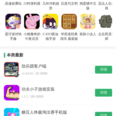
高速收费站
25时便利屋
几何冲刺崩
石器与文明
捣蛋猪中文
逗比人生游
溃
版
戏
蛋仔派对快
小猪佩奇的
CATO黄油
华容道经典
装扮小达人
点击死灵法
手服
午夜后宫
猫手游
闯关 最新版
师
本类最新
劲乐团客户端
详情
v1.6.0.01 / 50.16MB
功夫小子游戏安装
详情
1.1.1 / 106.18MB
糖豆人终极淘汰赛手机版
详情