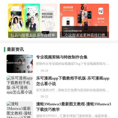
短剧与短视频娱乐平台榜单
小说阅读追更神器排行榜
最新资讯
专业视频剪辑与特效制作合集
想制作出专业级的短视频或Vlog？专业视频剪辑与特效制作大全专题为你提供了从剪辑、抠像到特效包装的全套解决方案。无论是添加炫酷的片头、进行精准的视频抠图，还是制...
06-24
乐可漫画app下载教程手机版-乐可漫画app
怎么看小说
乐可漫画APP，堪称主打免费与高清的在线漫画阅读神器。其官方版提供海量完整版漫画资源，无论是国内漫画，还是日漫、韩漫、台漫、美漫等国外漫画，应有尽有，随时供你阅读。只需轻点一下，便能直接进入阅读界面。不仅如此，乐可漫画最新版本更新速度极快，在这里，你总能抢先看到全网一手漫画章节内容！...
06-23
漫蛙3Manwa3最新图文教程-漫蛙3Manwa3
下载技巧教学
漫蛙MANWA3，汇聚全球热门漫画资源，涵盖韩漫、欧美漫画、国漫等多种类型，题材丰富多样，全方位满足用户阅读喜好。它不仅是阅读平台，更是创作平台，为广大用户打造零门槛创作环境。...