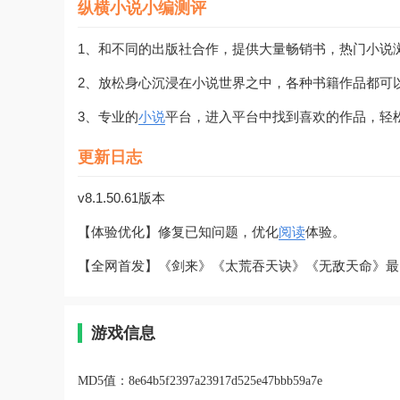
纵横小说小编测评
1、和不同的出版社合作，提供大量畅销书，热门小说
2、放松身心沉浸在小说世界之中，各种书籍作品都可
3、专业的
小说
平台，进入平台中找到喜欢的作品，轻
更新日志
v8.1.50.61版本
【体验优化】修复已知问题，优化
阅读
体验。
【全网首发】《剑来》《太荒吞天诀》《无敌天命》最
游戏信息
MD5值：
8e64b5f2397a23917d525e47bbb59a7e