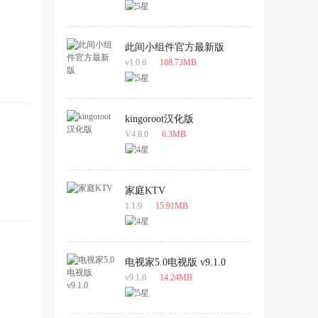
此间小组件官方最新版
v1.0.6
/
188.73MB
kingoroot汉化版
V4.8.0
/
6.3MB
家庭KTV
1.1.9
/
15.91MB
电视家5.0电视版 v9.1.0
v9.1.0
/
14.24MB