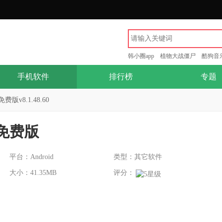
韩小圈app
植物大战僵尸
酷狗音
手机软件
排行榜
专题
v8.1.48.60
免费版
平台：Android
类型：其它软件
大小：41.35MB
评分：