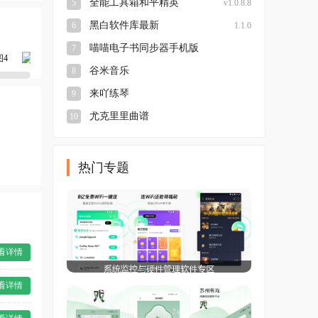
全能工具箱和平精英
5
v1.0.8.8
黑白软件库最新
6
1.1.0
喵喵电子书同步器手机版
7
本
v3.0.25.5.27.DEV
谷米音乐
8
来吖练琴
9
尤克里里曲谱
10
热门专题
看详情
看详情