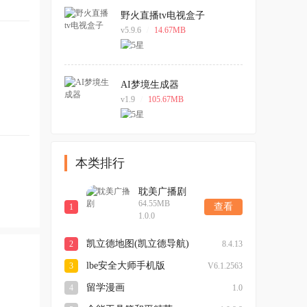
野火直播tv电视盒子
v5.9.6
/
14.67MB
AI梦境生成器
v1.9
/
105.67MB
本类排行
耽美广播剧
64.55MB
查看
1
1.0.0
凯立德地图(凯立德导航)
2
8.4.13
最新版本
lbe安全大师手机版
3
V6.1.2563
留学漫画
4
1.0