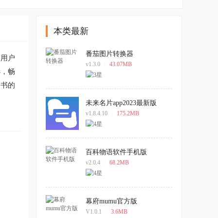
本类最新
番茄图片转换器
足用户
v1.3.0
/
43.07MB
选，畅
追书的
未来名片app2023最新版
v1.8.4.10
/
175.2MB
百科物语软件手机版
v2.0.4
/
68.2MB
幕府mumu官方版
V1.0.1
/
3.6MB