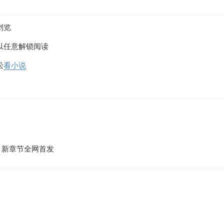
浏览
以任意解锁阅读
松
看小说
 新章节全网首发