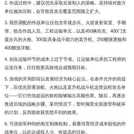
2. 作战过程中，建议优先采取后发制人的策略。若持续对敌方
单位施加压制，会导致其攻击覆盖范围随之扩大。
3. 我所调配的作战单位仅包含常规步兵、火箭发射装置、手榴
弹、狙击作战人员、工程运输单元，以及450辆坦克、400门支
援步兵的火炮、300架具备战斗能力的直升机、250艘驱逐舰和
400艘巡洋舰。
4. 别在运输环节的成本上过于节省。让运输单位承担工程师的
运送任务，往往能更高效地达成预期目标。
5. 游戏的开局阶段以发展经济为核心起点。在条件允许的前提
下，应优先部署游船、火炮以及直升机战斗机这类远程攻击单
位——它们凭借超远的射程能够输出高额伤害。随后，再逐步
推进后续的战略步骤。某些情况下，暂时搁置全面接管和破坏
的计划，反而能收获意想不到的效果。
6. 可借助军种间的相互制衡机制，着重培育经济成本较低的作
战单位，以此达成投入少、收益高的目标。