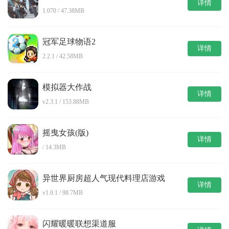
详情
1.070 / 47.38MB
冠军足球物语2
详情
2.2.1 / 42.58MB
模拟器大作战
详情
v2.3.1 / 153.88MB
摇曳女孩(版)
详情
/ 14.3MB
异世界厨房超人气现代料理店游戏
详情
v1.0.1 / 98.7MB
闪耀暖暖联想渠道服