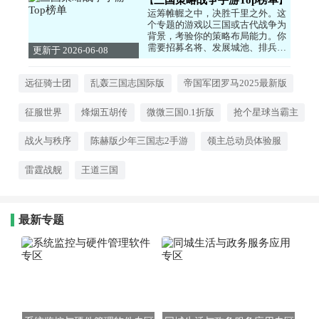
运筹帷幄之中，决胜千里之外。这
个专题的游戏以三国或古代战争为
背景，考验你的策略布局能力。你
需要招募名将、发展城池、排兵布
更新于 2026-06-08
阵，在战场上与敌人斗智斗勇。无
16:00:06
论是喜欢硬核的SLG，还是轻松的
放置策略玩法，这里都有适合你的
远征骑士团
乱轰三国志国际版
帝国军团罗马2025最新版
作品。快来一统天下，成就霸业
吧！
征服世界
烽烟五胡传
微微三国0.1折版
抢个星球当霸主
战火与秩序
陈赫版少年三国志2手游
领主总动员体验服
雷霆战舰
王道三国
最新专题