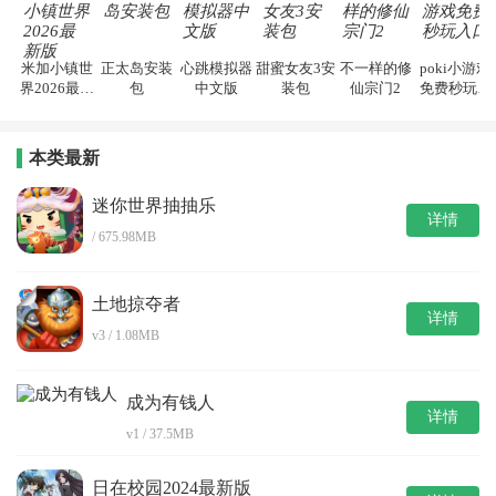
米加小镇世
正太岛安装
心跳模拟器
甜蜜女友3安
不一样的修
poki小游戏
界2026最新
包
中文版
装包
仙宗门2
免费秒玩入
版
口
本类最新
迷你世界抽抽乐
详情
/ 675.98MB
土地掠夺者
详情
v3 / 1.08MB
成为有钱人
详情
v1 / 37.5MB
日在校园2024最新版