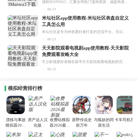
漫蛙MANWA3，汇聚全球热门漫画资源，涵盖韩漫、欧美漫画、国漫等多种类型，题材丰富多样，全方位满足用户阅读喜好。它不仅是阅读平台，更是创作平台，为广大用户打造零门槛创作环境。...
06-23
米坛社区app使用教程-米坛社区表盘自定义
工具怎么用
米坛社区是专为钟表爱好者打造的交流平台。无论你是初涉钟表领域的普通爱好者，还是拥有多年收藏经验的资深玩家，都能在此找到属于自己的天地。 无需注册，就能轻松参与其中。通过专业的讨论论坛与丰富的交互功能，你可与世界各地的钟表爱好者畅快交流。若你钟情于钟表，米坛社区无疑是值得一试的理想之选。在这里，你能获取最新的手表资讯，交流见解，提升鉴赏品味，让每一块手表都成为收藏故事中重要的一部分。感兴趣的朋友，不要错过下载机会。...
06-23
天天影院观看电视剧app使用教程-天天影院
免费观看攻略大全
不少影视爱好者都在探寻天天影院观看电视剧的完整方法，结合最新平台使用规则，本篇新手入门攻略全面讲解观看渠道、检索流程、播放设置以及画面模式调整等实用内容。全文适配手机、电脑等主流设备，步骤简洁易懂，无论是初次使用的新手，还是想要优化观影体验的用户，都能参照内容快速上手，熟练掌握平台各项操作技巧，轻松畅享影视内容。...
06-23
模拟经营排行榜
漂移与事故
房产达人汉
收费站模拟
原野传说史
与狐妖的同
卡车司机乔3
模拟器2026
化版
器2026最新
前万年
居生活
手机版
版