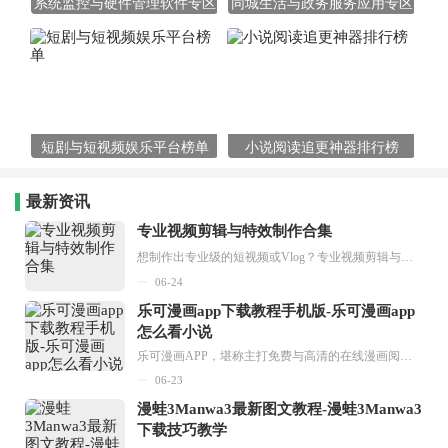
系统监控与硬件管理软件专区
同城生活与政务服务应用专区
短剧与短视频娱乐平台榜单
小说阅读追更神器排行榜
最新资讯
专业视频剪辑与特效制作合集
想制作出专业级的短视频或Vlog？专业视频剪辑与特效制作大全专题为你提供了从剪辑、抠像到特效包装的全套解决方案。无论是添加炫酷的片头、进行精准的视频抠图，还是制...
06-24
乐可漫画app下载教程手机版-乐可漫画app
怎么看小说
乐可漫画APP，堪称主打免费与高清的在线漫画阅读神器。其官方版提供海量完整版漫画资源，无论是国内漫画，还是日漫、韩漫、台漫、美漫等国外漫画，应有尽有，随时供你阅读。只需轻点一下，便能直接进入阅读界面。不仅如此，乐可漫画最新版本更新速度极快，在这里，你总能抢先看到全网一手漫画章节内容！...
06-23
漫蛙3Manwa3最新图文教程-漫蛙3Manwa3
下载技巧教学